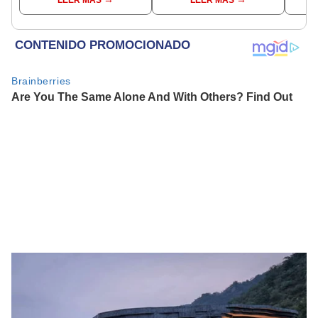
veranos más fríos de la
años
historia: sigue bajo
monitoreo