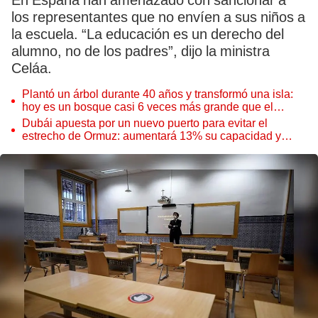
En España han amenazado con sancionar a
los representantes que no envíen a sus niños a
la escuela. “La educación es un derecho del
alumno, no de los padres”, dijo la ministra
Celáa.
Plantó un árbol durante 40 años y transformó una isla:
hoy es un bosque casi 6 veces más grande que el
Parque de las Leyendas
Dubái apuesta por un nuevo puerto para evitar el
estrecho de Ormuz: aumentará 13% su capacidad y
reforzará el comercio mundial