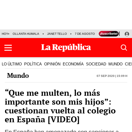
HOY
OLLANTA HUMALA
JANET TELLO
7 DE AGOSTO
TINKA RESULTADOS
LO ÚLTIMO
POLÍTICA
OPINIÓN
ECONOMÍA
SOCIEDAD
MUNDO
CIE
Mundo
07 Sep 2020 | 15:09 h
“Que me multen, lo más
importante son mis hijos”:
cuestionan vuelta al colegio
en España [VIDEO]