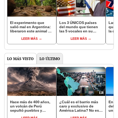
El experimento que
Los 3 ÚNICOS países
Las 
salió mal en Argentina:
del mundo que tienen
que s
liberaron este animal y
las 5 vocales en su
la de
ahora destruye los
nombre: América cuenta
pose
LEER MÁS
LEER MÁS
bosques milenarios de
con uno
simil
la Patagonia
LO MÁS VISTO
LO ÚLTIMO
Hace más de 400 años,
¿Cuál es el barrio más
En es
un volcán de Perú
caro y exclusivo de
del P
sepultó pueblos y
América Latina? No está
un in
provocó uno de los
en Chile ni México
se cr
LEER MÁS
LEER MÁS