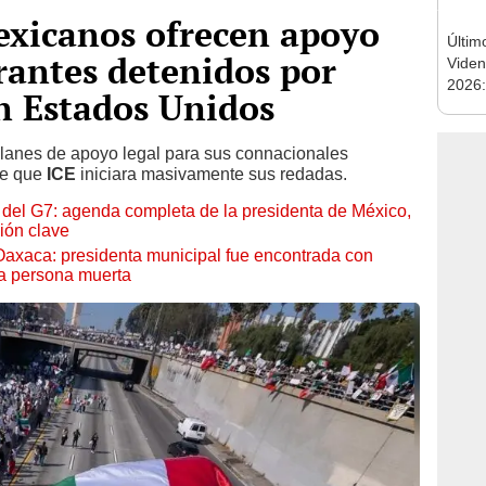
xicanos ofrecen apoyo
Últim
rantes detenidos por
Viden
2026:
n Estados Unidos
de tu 
esper
lanes de apoyo legal para sus connacionales
de que
ICE
iniciara masivamente sus redadas.
el G7: agenda completa de la presidenta de México,
ión clave
Oaxaca: presidenta municipal fue encontrada con
ra persona muerta