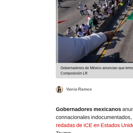
Gobernadores de México anuncian que brinda
Composición LR
Vania Ramos
Gobernadores mexicanos
anun
connacionales indocumentados, q
redadas de ICE en Estados Unid