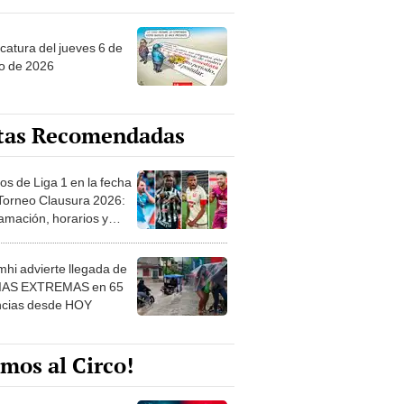
ncatura del jueves 6 de
o de 2026
tas Recomendadas
os de Liga 1 en la fecha
 Torneo Clausura 2026:
amación, horarios y
 ver
hi advierte llegada de
IAS EXTREMAS en 65
ncias desde HOY
mos al Circo!