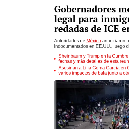
Gobernadores me
legal para inmig
redadas de ICE e
Autoridades de
México
anunciaron p
indocumentados en EE.UU., luego 
Sheinbaum y Trump en la Cumbre d
fechas y más detalles de esta reun
Asesinan a Lilia Gema García en 
varios impactos de bala junto a ot