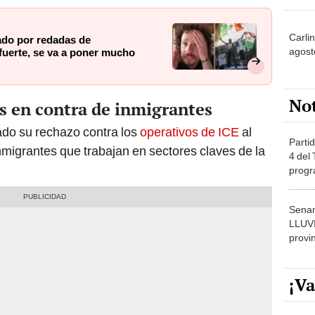
Carli
ado por redadas de
agost
uerte, se va a poner mucho
No
s en contra de inmigrantes
do su rechazo contra los
operativos de ICE
al
Partid
migrantes que trabajan en sectores claves de la
4 del
progr
dónde
Senam
LLUV
provi
¡Va