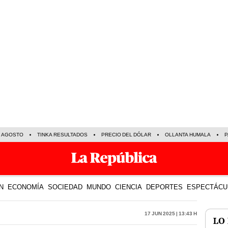
E AGOSTO
TINKA RESULTADOS
PRECIO DEL DÓLAR
OLLANTA HUMALA
P
N
ECONOMÍA
SOCIEDAD
MUNDO
CIENCIA
DEPORTES
ESPECTÁCU
17 Jun 2025 | 13:43 h
LO