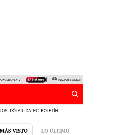
APA LEÓN XIV
NALDY SALDAÑA
INICIAR SESIÓN
LA BELLA LUZ
MAGALY MEDINA
HORÓS
LOS
DÓLAR
DATEC
BOLETÍN
 MÁS VISTO
LO ÚLTIMO