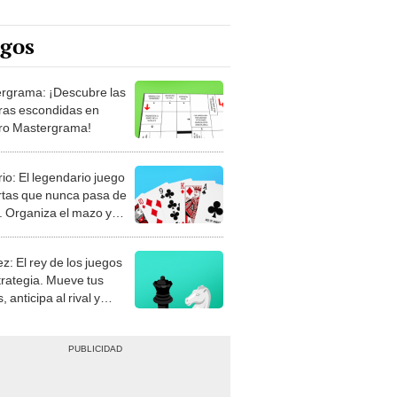
egos
rgrama: ¡Descubre las
ras escondidas en
ro Mastergrama!
rio: El legendario juego
rtas que nunca pasa de
 Organiza el mazo y
stra tu habilidad.
z: El rey de los juegos
trategia. Mueve tus
, anticipa al rival y
gue el jaque mate.