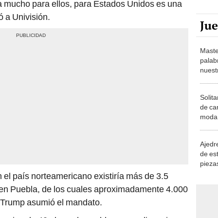
 mucho para ellos, para Estados Unidos es una
ó a Univisión.
Ju
Maste
palab
nuest
Solita
de ca
moda.
demue
Ajedre
de es
piezas
consi
 el país norteamericano existiría más de 3.5
 en Puebla, de los cuales aproximadamente 4.000
Trump asumió el mandato.