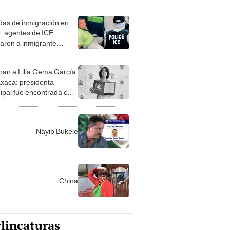
o, fechas y más detalles
ta reunión clave
as de inmigración en
 agentes de ICE
taron a inmigrante
ano condenado por
ir bajo los efectos del
nan a Lilia Gema García
ol
xaca: presidenta
ipal fue encontrada con
s impactos de bala junto
a persona muerta
Nayib Bukele
China
lincaturas