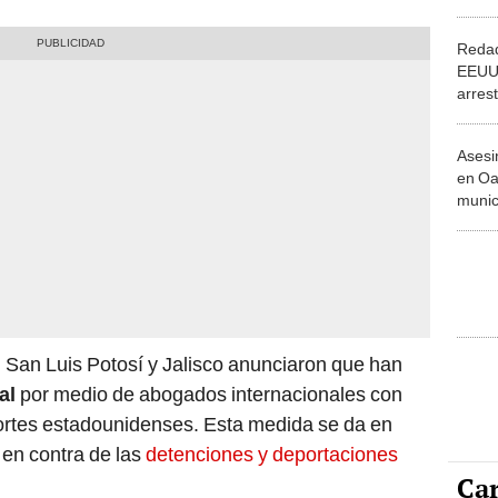
Méxic
de es
Redad
EEUU:
arres
mexic
conduc
Asesi
alcoh
en Oa
munic
vario
a otr
 San Luis Potosí y Jalisco anunciaron que han
al
por medio de abogados internacionales con
cortes estadounidenses. Esta medida se da en
 en contra de las
detenciones y deportaciones
Car