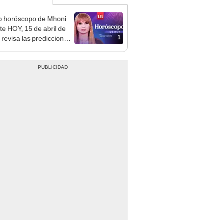
o horóscopo de Mhoni
te HOY, 15 de abril de
1
 revisa las predicciones
signo y entérate si te
a un día afortunado