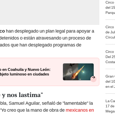
Circo 
del 15
Parqu
Migue
Circo
co
han desplegado un plan legal para apoyar a
de Jul
Círcul
detenidos o están atravesando un proceso de
stados que han desplegado programas de
Circo
Del 2
Costa
o en Coahuila y Nuevo León:
objeto luminoso en ciudades
Gran 
del 10
en el
 y nos lastima"
La Ca
bla, Samuel Aguilar, señaló de "lamentable" la
17 de 
. "Yo creo que la mano de obra de
mexicanos en
Mega 