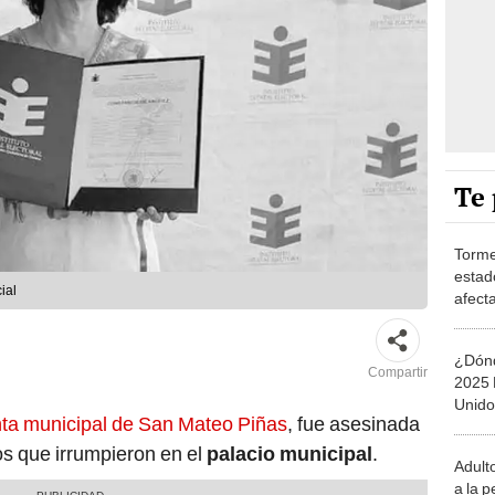
Te 
Torme
estad
ial
afecta
trayec
reco
¿Dónd
Compartir
2025 
Unido
nta municipal de San Mateo Piñas
, fue asesinada
horari
Montr
s que irrumpieron en el
palacio municipal
.
Adult
a la 