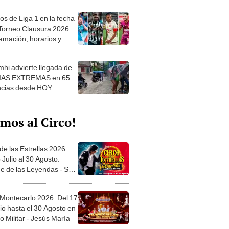
os de Liga 1 en la fecha
 Torneo Clausura 2026:
amación, horarios y
 ver
hi advierte llegada de
IAS EXTREMAS en 65
ncias desde HOY
mos al Circo!
de las Estrellas 2026:
 Julio al 30 Agosto.
e de las Leyendas - San
l
 Montecarlo 2026: Del 17
io hasta el 30 Agosto en
o Militar - Jesús María