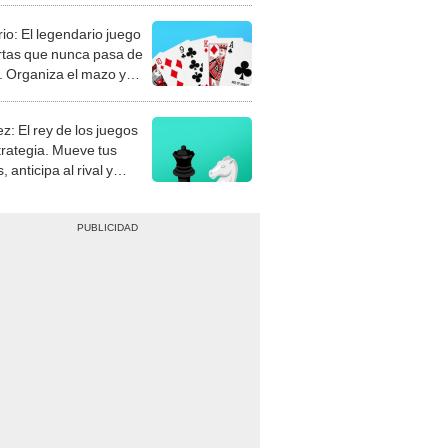
rio: El legendario juego
rtas que nunca pasa de
 Organiza el mazo y
stra tu habilidad.
z: El rey de los juegos
trategia. Mueve tus
, anticipa al rival y
gue el jaque mate.