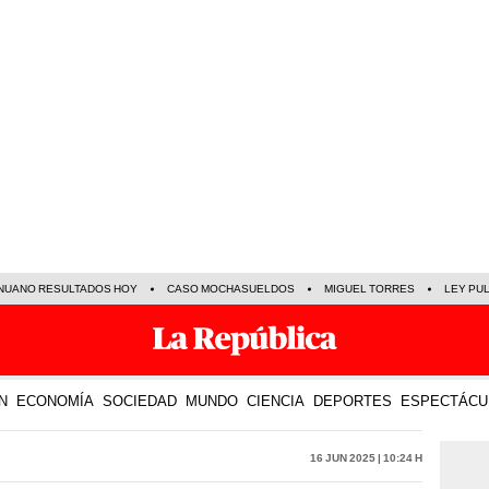
NUANO RESULTADOS HOY
CASO MOCHASUELDOS
MIGUEL TORRES
LEY PU
N
ECONOMÍA
SOCIEDAD
MUNDO
CIENCIA
DEPORTES
ESPECTÁCU
16 Jun 2025 | 10:24 h