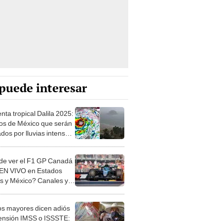
puede interesar
nta tropical Dalila 2025:
os de México que serán
dos por lluvias intensas,
toria y
mendaciones
e ver el F1 GP Canadá
EN VIVO en Estados
s y México? Canales y
os de la carrera en
eal
os mayores dicen adiós
pensión IMSS o ISSSTE: