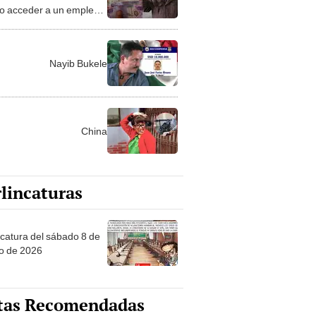
 acceder a un empleo
aga casi 7.000 pesos?
Nayib Bukele
China
lincaturas
ncatura del sábado 8 de
o de 2026
tas Recomendadas