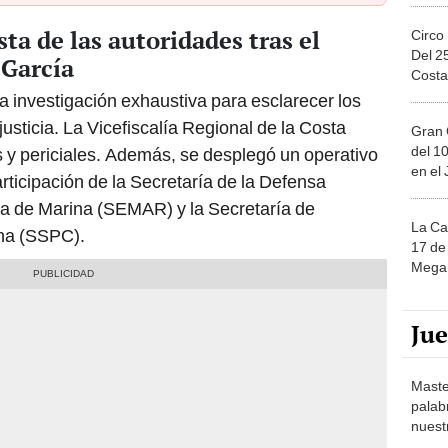
ta de las autoridades tras el
Circo
Del 2
 García
Costa
na investigación exhaustiva para esclarecer los
justicia. La Vicefiscalía Regional de la Costa
Gran 
del 10
s y periciales. Además, se desplegó un operativo
en el
rticipación de la Secretaría de la Defensa
a de Marina (SEMAR) y la Secretaría de
La Ca
na (SSPC).
17 de 
Mega 
Ju
Maste
palab
nuest