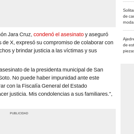
Solita
de ca
moda.
demue
ón Jara Cruz,
condenó el asesinato
y aseguró
Ajedre
s de X, expresó su compromiso de colaborar con
de es
chos y brindar justicia a las víctimas y sus
piezas
consi
sesinato de la presidenta municipal de San
Soto. No puede haber impunidad ante este
r con la Fiscalía General del Estado
cer justicia. Mis condolencias a sus familiares.”,