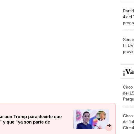
Partid
4 del
progr
dónde
Senam
LLUV
provi
¡Va
Circo 
del 15
Parqu
Migue
Circo
e con Trump para decirle que
de Jul
” y que “ya son parte de
Círcul