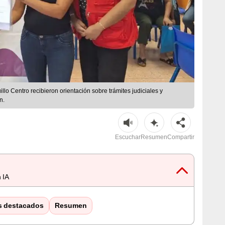
llo Centro recibieron orientación sobre trámites judiciales y
n.
Escuchar
Resumen
Compartir
 IA
s destacados
Resumen