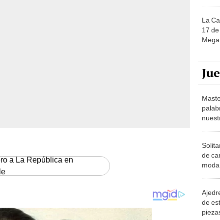
La Ca
17 de 
Mega 
Ju
Maste
palab
nuest
Solita
de ca
ero a La República en
moda.
le
demue
Ajedre
de es
piezas