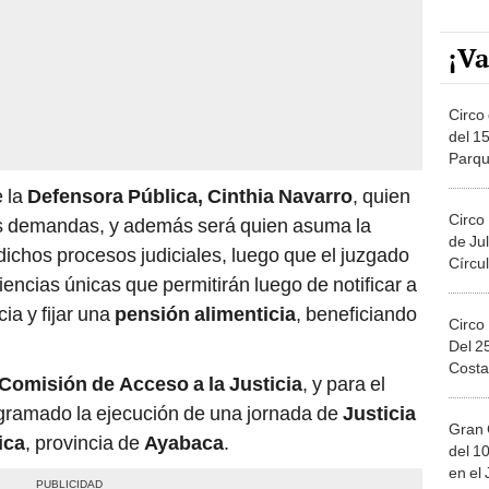
¡Va
Circo 
del 15
Parqu
Migue
e la
Defensora Pública, Cinthia Navarro
, quien
Circo
las demandas, y además será quien asuma la
de Jul
ichos procesos judiciales, luego que el juzgado
Círcul
iencias únicas que permitirán luego de notificar a
ia y fijar una
pensión alimenticia
, beneficiando
Circo
Del 2
Costa
Comisión de Acceso a la Justicia
, y para el
gramado la ejecución de una jornada de
Justicia
Gran 
ica
, provincia de
Ayabaca
.
del 10
en el