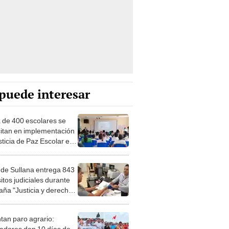
puede interesar
 de 400 escolares se
itan en implementación
sticia de Paz Escolar en
nstituciones educativas
 provincia de Ayabaca
 de Sullana entrega 843
itos judiciales durante
ña "Justicia y derechos
iños, niñas y
scentes"
tan paro agrario:
jadores dan 10 días de