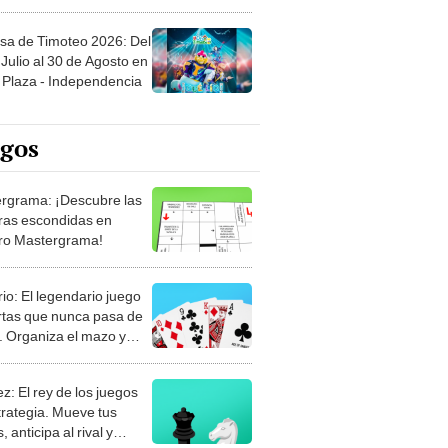
sa de Timoteo 2026: Del
Julio al 30 de Agosto en
Plaza - Independencia
egos
rgrama: ¡Descubre las
ras escondidas en
ro Mastergrama!
rio: El legendario juego
rtas que nunca pasa de
 Organiza el mazo y
stra tu habilidad.
z: El rey de los juegos
trategia. Mueve tus
, anticipa al rival y