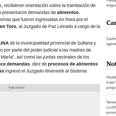
, recibieron orientación sobre la tramitación de
tregu
cumpl
omo presentaron demandas de
alimentos
,
mismas que fueron ingresadas en línea por el
Car
en Toro
, al Juzgado de Paz Letrado a cargo de la
Carli
UNA
de la municipalidad provincial de Sullana y
agost
ito por parte del poder judicial a las madres de
a María”, así como las juntas vecinales de los
No
nce demandas
, diez de
procesos de alimentos
as
ingresó el Juzgado Itinerante al Sistema
Partid
4 del
progr
dónde
Senam
LLUV
provi