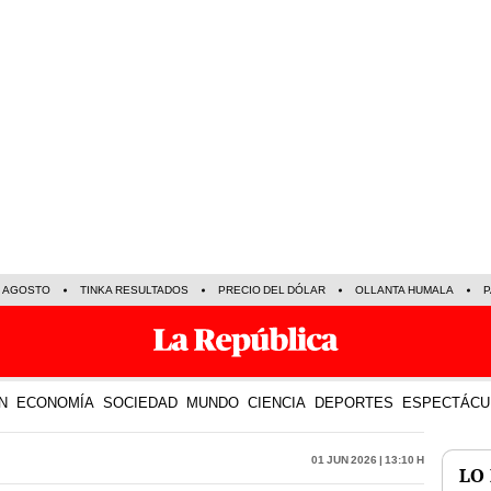
E AGOSTO
TINKA RESULTADOS
PRECIO DEL DÓLAR
OLLANTA HUMALA
P
N
ECONOMÍA
SOCIEDAD
MUNDO
CIENCIA
DEPORTES
ESPECTÁCU
01 Jun 2026 | 13:10 h
LO