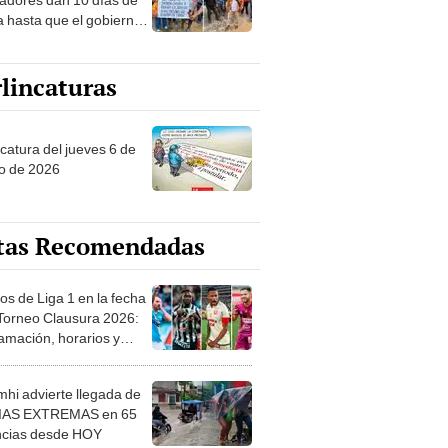
a hasta que el gobierno
a sus promesas
lincaturas
ncatura del jueves 6 de
o de 2026
tas Recomendadas
os de Liga 1 en la fecha
 Torneo Clausura 2026:
amación, horarios y
 ver
hi advierte llegada de
IAS EXTREMAS en 65
ncias desde HOY