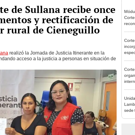
te de Sullana recibe once
Módul
entos y rectificación de
Corte
recon
r rural de Cieneguillo
campa
Cort
incor
espec
lana
realizó la Jornada de Justicia Itinerante en la
brindando acceso a la justicia a personas en situación de
forta
famili
Cort
organ
inter
prece
Unida
Lamb
sede 
José 