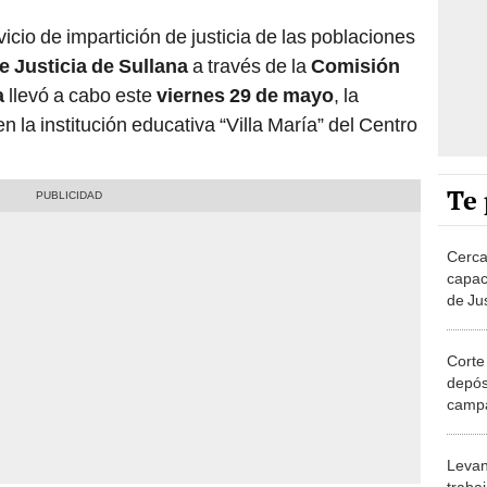
vicio de impartición de justicia de las poblaciones
e Justicia de Sullana
a través de la
Comisión
a
llevó a cabo este
viernes 29 de mayo
, la
n la institución educativa “Villa María” del Centro
Te 
Cerca
capac
de Ju
dos i
de la
Corte
depós
campa
para n
adole
Levan
traba