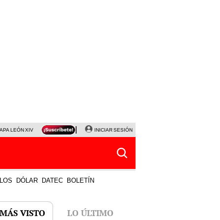
APA LEÓN XIV
NALDY SALDAÑA
INICIAR SESIÓN
LA BELLA LUZ
MAGALY MEDINA
HORÓS
LOS
DÓLAR
DATEC
BOLETÍN
 MÁS VISTO
LO ÚLTIMO