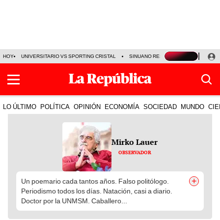
HOY
UNIVERSITARIO VS SPORTING CRISTAL
SINUANO RESULTADOS HOY
CA
LO ÚLTIMO
POLÍTICA
OPINIÓN
ECONOMÍA
SOCIEDAD
MUNDO
CIE
Mirko Lauer
OBSERVADOR
+
Un poemario cada tantos años. Falso politólogo.
Periodismo todos los días. Natación, casi a diario.
Doctor por la UNMSM. Caballero...