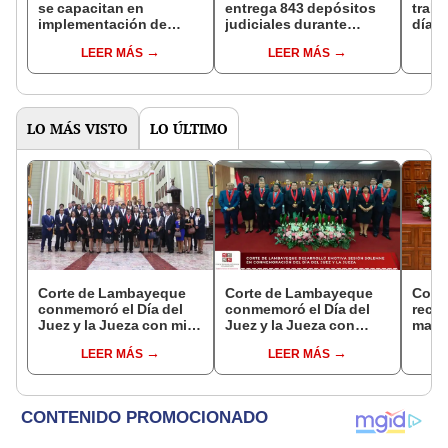
se capacitan en
entrega 843 depósitos
traba
implementación de
judiciales durante
días 
Justicia de Paz Escolar
campaña "Justicia y
que 
LEER MÁS
LEER MÁS
en dos instituciones
derechos para niños,
sus 
educativas de la
niñas y adolescentes"
provincia de Ayabaca
LO MÁS VISTO
LO ÚLTIMO
Corte de Lambayeque
Corte de Lambayeque
Cort
conmemoró el Día del
conmemoró el Día del
recon
Juez y la Jueza con misa
Juez y la Jueza con
magis
de acción de gracias
sesión solemne
del J
LEER MÁS
LEER MÁS