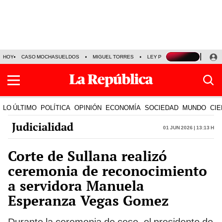
HOY
CASO MOCHASUELDOS
MIGUEL TORRES
LEY PULPÍN
PRECIO DEL
LO ÚLTIMO
POLÍTICA
OPINIÓN
ECONOMÍA
SOCIEDAD
MUNDO
CIE
Judicialidad
01 Jun 2026 | 13:13 h
Corte de Sullana realizó
ceremonia de reconocimiento
a servidora Manuela
Esperanza Vegas Gomez