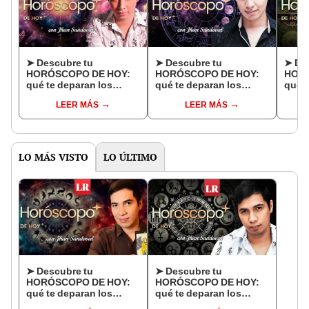
➤ Descubre tu
➤ Descubre tu
➤ De
HORÓSCOPO DE HOY:
HORÓSCOPO DE HOY:
HORÓ
qué te deparan los
qué te deparan los
qué t
astros este jueves 2 de
astros este miércoles 1
astro
LEER MÁS
LEER MÁS
julio, según Jhan
de julio, según Jhan
junio
Sandoval
Sandoval
Sand
LO MÁS VISTO
LO ÚLTIMO
➤ Descubre tu
➤ Descubre tu
HORÓSCOPO DE HOY:
HORÓSCOPO DE HOY:
qué te deparan los
qué te deparan los
astros este sábado 8 de
astros este viernes 7 de