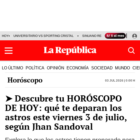
HOY
UNIVERSITARIO VS SPORTING CRISTAL
SINUANO RESULTADOS HOY
CA
LO ÚLTIMO
POLÍTICA
OPINIÓN
ECONOMÍA
SOCIEDAD
MUNDO
CIE
Horóscopo
03 Jul 2026 | 0:00 h
➤ Descubre tu HORÓSCOPO
DE HOY: qué te deparan los
astros este viernes 3 de julio,
según Jhan Sandoval