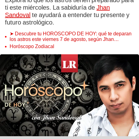
Explora lo que los astros tienen preparado para
ti este miércoles. La sabiduría de
Jhan
Sandoval
te ayudará a entender tu presente y
futuro astrológico.
➤ Descubre tu HORÓSCOPO DE HOY: qué te deparan
los astros este viernes 7 de agosto, según Jhan
Sandoval
Horóscopo Zodiacal