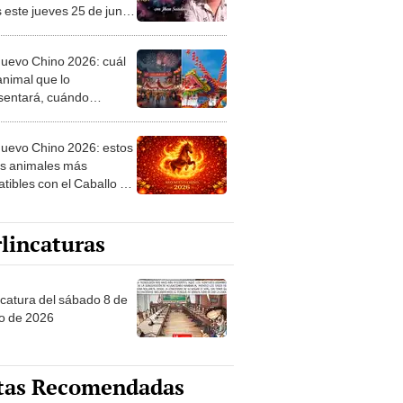
 este jueves 25 de junio,
 Jhan Sandoval
uevo Chino 2026: cuál
animal que lo
sentará, cuándo
za y qué significa esta
ria tradición
uevo Chino 2026: estos
os animales más
tibles con el Caballo de
 y esto les deparará
año
lincaturas
ncatura del sábado 8 de
o de 2026
tas Recomendadas