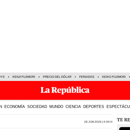
OYS
KENJI FUJIMORI
PRECIO DEL DÓLAR
FERIADOS
KEIKO FUJIMORI
N
ECONOMÍA
SOCIEDAD
MUNDO
CIENCIA
DEPORTES
ESPECTÁCU
TE R
28 Jun 2026 | 0:00 h