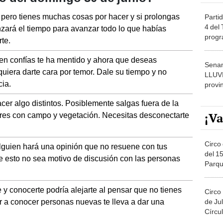
a, pero tienes muchas cosas por hacer y si prolongas
Partid
4 del
zará el tiempo para avanzar todo lo que habías
progr
te.
dónde
ien confías te ha mentido y ahora que deseas
Senam
uiera darte cara por temor. Dale su tiempo y no
LLUV
cia.
provi
er algo distintos. Posiblemente salgas fuera de la
¡Va
ares con campo y vegetación. Necesitas desconectarte
Circo 
alguien hará una opinión que no resuene con tus
del 15
e esto no sea motivo de discusión con las personas
Parqu
Migue
y conocerte podría alejarte al pensar que no tienes
Circo
or a conocer personas nuevas te lleva a dar una
de Jul
Círcul