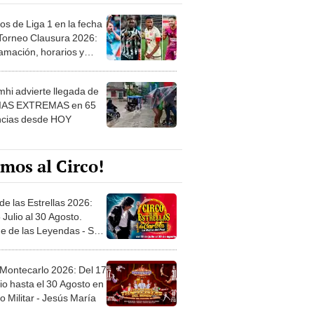
os de Liga 1 en la fecha
 Torneo Clausura 2026:
amación, horarios y
 ver
hi advierte llegada de
IAS EXTREMAS en 65
ncias desde HOY
mos al Circo!
de las Estrellas 2026:
 Julio al 30 Agosto.
e de las Leyendas - San
l
 Montecarlo 2026: Del 17
io hasta el 30 Agosto en
o Militar - Jesús María