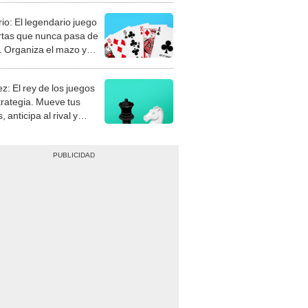
rio: El legendario juego
rtas que nunca pasa de
 Organiza el mazo y
stra tu habilidad.
z: El rey de los juegos
trategia. Mueve tus
, anticipa al rival y
gue el jaque mate.