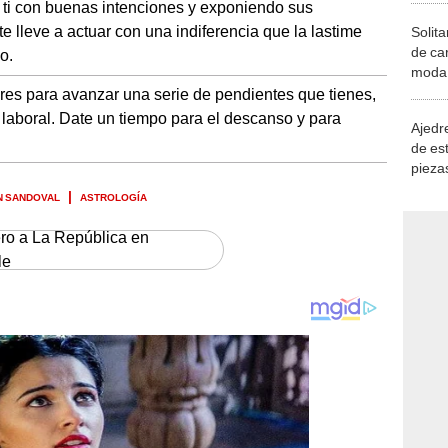
 ti con buenas intenciones y exponiendo sus
te lleve a actuar con una indiferencia que la lastime
Solita
de ca
o.
moda.
demue
bres para avanzar una serie de pendientes que tienes,
laboral. Date un tiempo para el descanso y para
Ajedre
de es
piezas
consi
N SANDOVAL
ASTROLOGÍA
ero a La República en
le