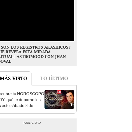
 SON LOS REGISTROS AKÁSHICOS?
UE REVELA ESTA MIRADA
RITUAL | ASTROMOOD CON JHAN
DOVAL
 MÁS VISTO
LO ÚLTIMO
scubre tu HORÓSCOPO
Y: qué te deparan los
1
s este sábado 8 de
o, según Jhan Sandoval