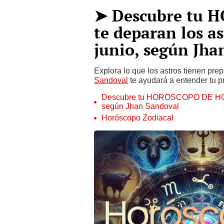
➤ Descubre tu 
te deparan los a
junio, según Jha
Explora lo que los astros tienen pre
Sandoval
te ayudará a entender tu pr
Descubre tu HORÓSCOPO DE HOY: q
según Jhan Sandoval
Horóscopo Zodiacal