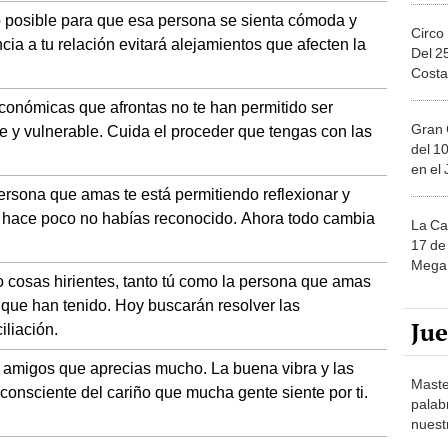
lo posible para que esa persona se sienta cómoda y
Circo
cia a tu relación evitará alejamientos que afecten la
Del 2
Costa
económicas que afrontas no te han permitido ser
Gran 
e y vulnerable. Cuida el proceder que tengas con las
del 10
en el
ersona que amas te está permitiendo reflexionar y
a hace poco no habías reconocido. Ahora todo cambia
La Ca
17 de 
Mega 
o cosas hirientes, tanto tú como la persona que amas
 que han tenido. Hoy buscarán resolver las
Ju
iliación.
de amigos que aprecias mucho. La buena vibra y las
Maste
 consciente del cariño que mucha gente siente por ti.
palab
nuest