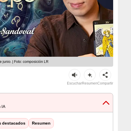
 junio. | Foto: composición LR
Escuchar
Resumen
Compartir
 IA
s destacados
Resumen