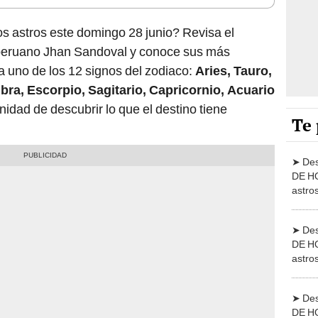
s astros este domingo 28 junio? Revisa el
a peruano Jhan Sandoval y conoce sus más
 uno de los 12 signos del zodiaco:
Aries, Tauro,
ibra, Escorpio, Sagitario, Capricornio, Acuario
unidad de descubrir lo que el destino tiene
Te 
➤ De
DE HO
astro
junio
➤ De
DE HO
astro
junio
➤ De
DE HO