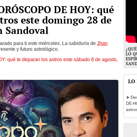
HORÓSCOPO DE HOY: qué
stros este domingo 28 de
n Sandoval
parado para ti este miércoles. La sabiduría de
Jhan
¿QUÉ
esente y futuro astrológico.
LO Q
ESPI
ué te deparan los astros este sábado 8 de agosto,
SAN
LO
➤ De
DE HO
astro
agost