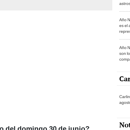
astros
según
Año N
es el 
repre
empie
milena
Año N
son l
compa
Fuego
este 
Car
Carli
agost
No
o del domingo 30 de junio?