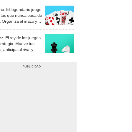
rio: El legendario juego
rtas que nunca pasa de
 Organiza el mazo y
stra tu habilidad.
z: El rey de los juegos
trategia. Mueve tus
, anticipa al rival y
gue el jaque mate.