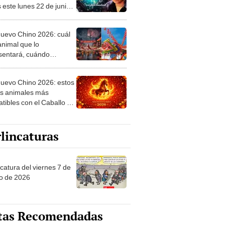
 este lunes 22 de junio,
 Jhan Sandoval
uevo Chino 2026: cuál
animal que lo
sentará, cuándo
za y qué significa esta
ria tradición
uevo Chino 2026: estos
os animales más
tibles con el Caballo de
 y esto les deparará
año
lincaturas
catura del viernes 7 de
o de 2026
tas Recomendadas