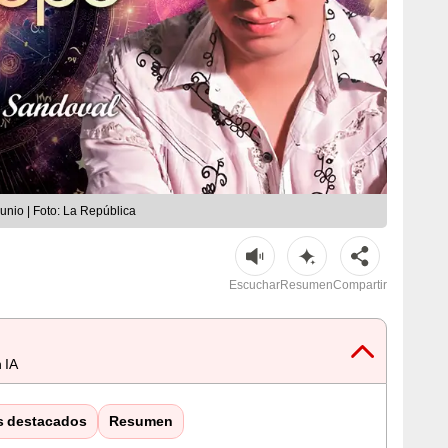
unio | Foto: La República
Escuchar
Resumen
Compartir
 IA
s destacados
Resumen