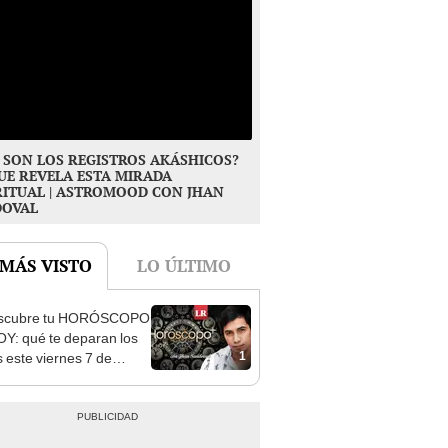
 SON LOS REGISTROS AKÁSHICOS?
UE REVELA ESTA MIRADA
RITUAL | ASTROMOOD CON JHAN
DOVAL
 MÁS VISTO
LO ÚLTIMO
scubre tu HORÓSCOPO
Y: qué te deparan los
1
s este viernes 7 de
o, según Jhan Sandoval