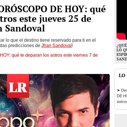
HORÓSCOPO DE HOY: qué
tros este jueves 25 de
n Sandoval
ar lo que el destino tiene reservado para ti en el
¿QUÉ
adas predicciones de
Jhan Sandoval
!
LO Q
ESPI
 qué te deparan los astros este viernes 7 de
SAN
LO
➤ De
DE HO
astro
agost