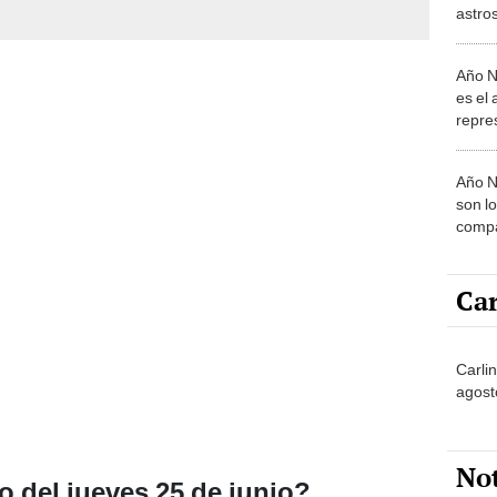
astros
según
Año N
es el 
repre
empie
milena
Año N
son l
compa
Fuego
este 
Car
Carlin
agost
No
 del jueves 25 de junio?