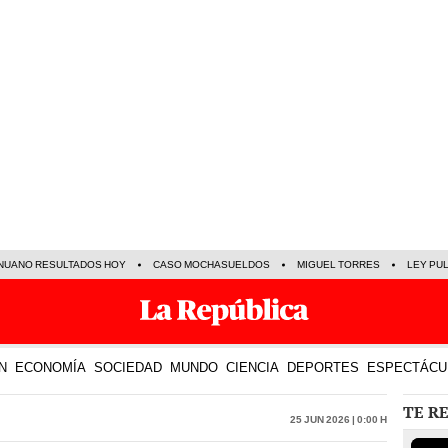
NUANO RESULTADOS HOY
CASO MOCHASUELDOS
MIGUEL TORRES
LEY PU
N
ECONOMÍA
SOCIEDAD
MUNDO
CIENCIA
DEPORTES
ESPECTÁCU
TE R
25 Jun 2026 | 0:00 h