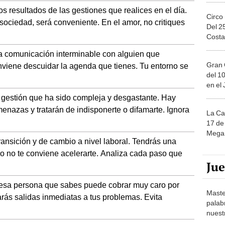
los resultados de las gestiones que realices en el día.
Circo
ociedad, será conveniente. En el amor, no critiques
Del 2
Costa
a comunicación interminable con alguien que
Gran 
conviene descuidar la agenda que tienes. Tu entorno se
del 10
en el
 gestión que ha sido compleja y desgastante. Hay
nazas y tratarán de indisponerte o difamarte. Ignora
La Ca
17 de 
Mega 
ransición y de cambio a nivel laboral. Tendrás una
ro no te conviene acelerarte. Analiza cada paso que
Ju
 esa persona que sabes puede cobrar muy caro por
Maste
arás salidas inmediatas a tus problemas. Evita
palab
nuest