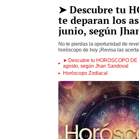
➤ Descubre tu 
te deparan los as
junio, según Jha
No te pierdas la oportunidad de revel
horóscopo de hoy ¡Revisa las acert
➤ Descubre tu HORÓSCOPO DE HOY:
agosto, según Jhan Sandoval
Horóscopo Zodiacal