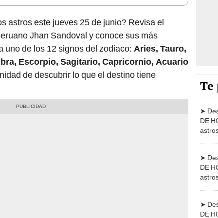
s astros este jueves 25 de junio? Revisa el
a peruano Jhan Sandoval y conoce sus más
 uno de los 12 signos del zodiaco:
Aries, Tauro,
ibra, Escorpio, Sagitario, Capricornio, Acuario
unidad de descubrir lo que el destino tiene
Te 
➤ De
DE HO
astro
junio
➤ De
DE HO
astro
junio
➤ De
DE HO