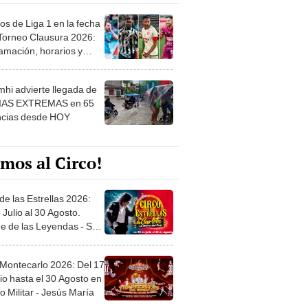
os de Liga 1 en la fecha
 Torneo Clausura 2026:
amación, horarios y
 ver
hi advierte llegada de
IAS EXTREMAS en 65
ncias desde HOY
mos al Circo!
de las Estrellas 2026:
 Julio al 30 Agosto.
e de las Leyendas - San
l
 Montecarlo 2026: Del 17
io hasta el 30 Agosto en
o Militar - Jesús María