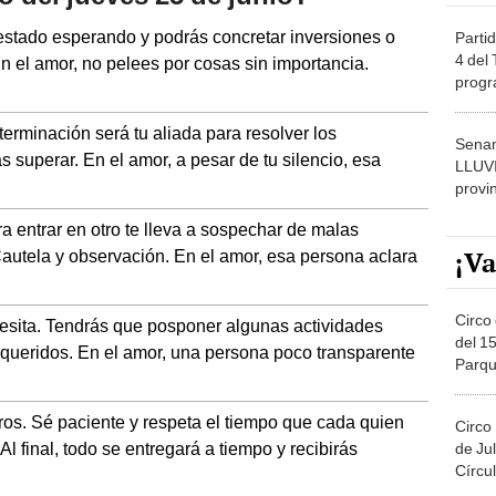
 estado esperando y podrás concretar inversiones o
Partid
4 del
 el amor, no pelees por cosas sin importancia.
progr
dónde
terminación será tu aliada para resolver los
Senam
 superar. En el amor, a pesar de tu silencio, esa
LLUV
provi
a entrar en otro te lleva a sospechar de malas
¡Va
 Cautela y observación. En el amor, esa persona aclara
Circo 
cesita. Tendrás que posponer algunas actividades
del 15
 queridos. En el amor, una persona poco transparente
Parqu
Migue
os. Sé paciente y respeta el tiempo que cada quien
Circo
Al final, todo se entregará a tiempo y recibirás
de Jul
Círcul