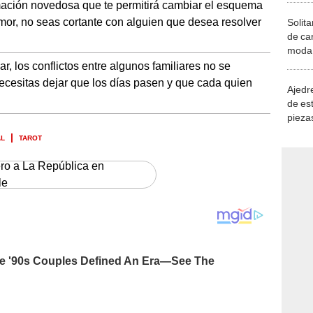
mación novedosa que te permitirá cambiar el esquema
amor, no seas cortante con alguien que desea resolver
Solita
de ca
moda.
demue
r, los conflictos entre algunos familiares no se
Necesitas dejar que los días pasen y que cada quien
Ajedre
de es
piezas
consi
AL
TAROT
ero a La República en
le