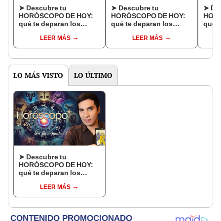
➤ Descubre tu
➤ Descubre tu
➤ De
HORÓSCOPO DE HOY:
HORÓSCOPO DE HOY:
HORÓ
qué te deparan los
qué te deparan los
qué t
astros este 8 de
astros este 30 de
astro
LEER MÁS
LEER MÁS
octubre, según Jhan
septiembre, según Jhan
sept
Sandoval
Sandoval
Sand
LO MÁS VISTO
LO ÚLTIMO
➤ Descubre tu
HORÓSCOPO DE HOY:
qué te deparan los
astros este domingo 9
LEER MÁS
de agosto, según Jhan
Sandoval