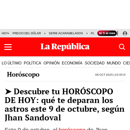
HOY
PRECIO DEL DÓLAR
SERIE ACARAMELADOS
PLAZA VEA
ALEJAND
LO ÚLTIMO
POLÍTICA
OPINIÓN
ECONOMÍA
SOCIEDAD
MUNDO
CIE
Horóscopo
08 Oct 2025 | 23:55 h
➤ Descubre tu HORÓSCOPO
DE HOY: qué te deparan los
astros este 9 de octubre, según
Jhan Sandoval