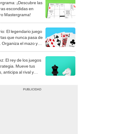
rgrama: ¡Descubre las
ras escondidas en
ro Mastergrama!
rio: El legendario juego
rtas que nunca pasa de
 Organiza el mazo y
stra tu habilidad.
z: El rey de los juegos
trategia. Mueve tus
, anticipa al rival y
gue el jaque mate.