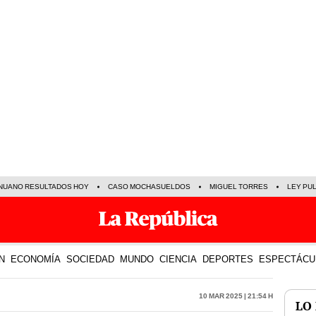
NUANO RESULTADOS HOY
CASO MOCHASUELDOS
MIGUEL TORRES
LEY PU
N
ECONOMÍA
SOCIEDAD
MUNDO
CIENCIA
DEPORTES
ESPECTÁCU
10 Mar 2025 | 21:54 h
LO