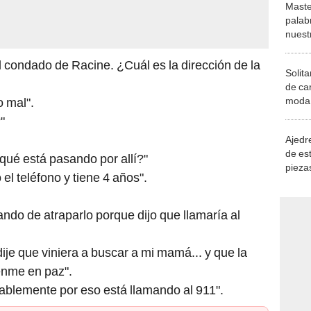
Maste
palab
nuest
l condado de Racine. ¿Cuál es la dirección de la
Solita
de ca
moda.
 mal".
demue
"
Ajedre
de es
qué está pasando por allí?"
piezas
el teléfono y tiene 4 años".
consi
ndo de atraparlo porque dijo que llamaría al
 dije que viniera a buscar a mi mamá... y que la
jenme en paz".
ablemente por eso está llamando al 911".