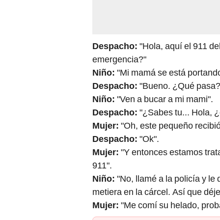
Despacho:
"Hola, aquí el 911 de
emergencia?"
Niño:
"Mi mamá se está portando
Despacho:
"Bueno. ¿Qué pasa?
Niño:
"Ven a bucar a mi mami".
Despacho:
"¿Sabes tu... Hola, ¿
Mujer:
"Oh, este pequeño recibió 
Despacho:
"Ok".
Mujer:
"Y entonces estamos trata
911".
Niño:
"No, llamé a la policía y le
metiera en la cárcel. Así que dé
Mujer:
"Me comí su helado, prob