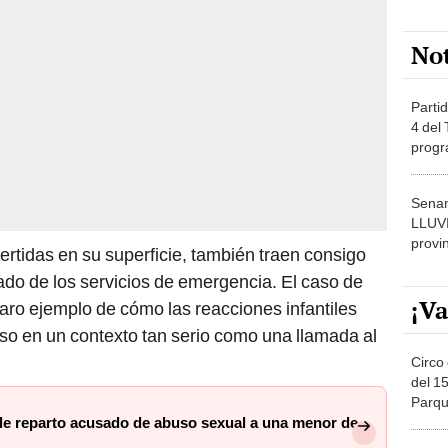
No
Partid
4 del
progr
dónde
Senam
LLUV
provi
ertidas en su superficie, también traen consigo
ado de los servicios de emergencia. El caso de
¡Va
laro ejemplo de cómo las reacciones infantiles
so en un contexto tan serio como una llamada al
Circo 
del 15
Parqu
Migue
e reparto acusado de abuso sexual a una menor de