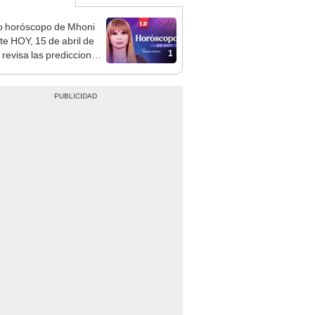
o horóscopo de Mhoni
te HOY, 15 de abril de
1
 revisa las predicciones
signo y entérate si te
a un día afortunado