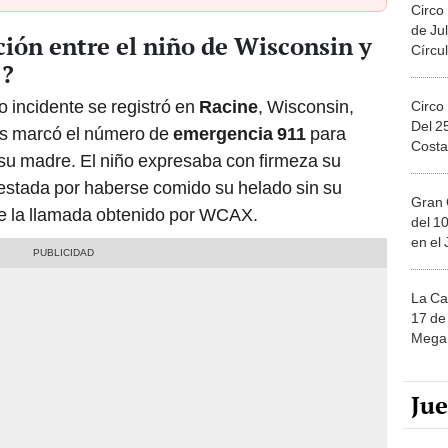
Circo
de Jul
ión entre el niño de Wisconsin y
Círcul
1?
ito incidente se registró en
Racine
, Wisconsin,
Circo
Del 2
os marcó el número de
emergencia 911
para
Costa
r su madre. El niño expresaba con firmeza su
estada por haberse comido su helado sin su
Gran 
de la llamada obtenido por WCAX.
del 10
en el
La Ca
17 de 
Mega 
Ju