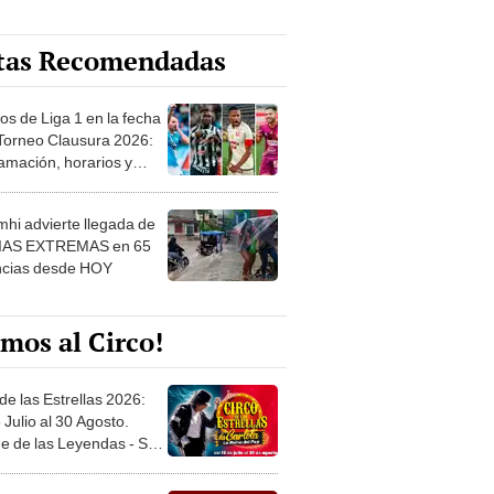
tas Recomendadas
os de Liga 1 en la fecha
 Torneo Clausura 2026:
amación, horarios y
 ver
hi advierte llegada de
IAS EXTREMAS en 65
ncias desde HOY
mos al Circo!
de las Estrellas 2026:
 Julio al 30 Agosto.
e de las Leyendas - San
l