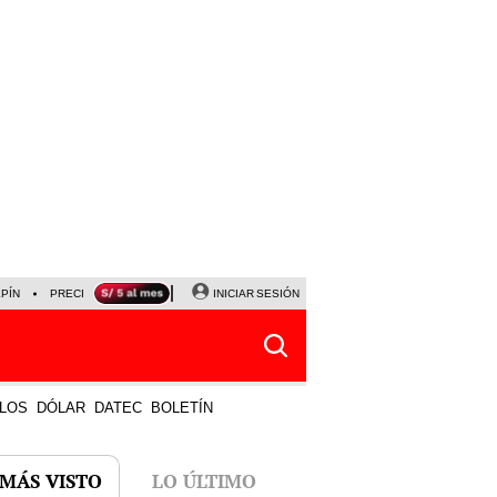
LPÍN
PRECIO DEL DÓLAR
CORTE DE LUZ
INICIAR SESIÓN
VIERNES 7 DE AGOSTO
ALBER
LOS
DÓLAR
DATEC
BOLETÍN
 MÁS VISTO
LO ÚLTIMO