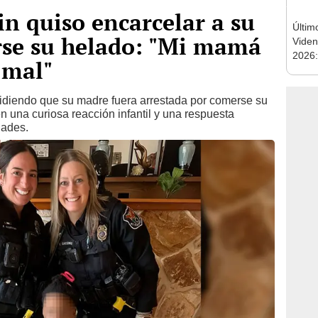
n quiso encarcelar a su
Últim
se su helado: "Mi mamá
Viden
2026:
 mal"
de tu 
esper
idiendo que su madre fuera arrestada por comerse su
 en una curiosa reacción infantil y una respuesta
dades.