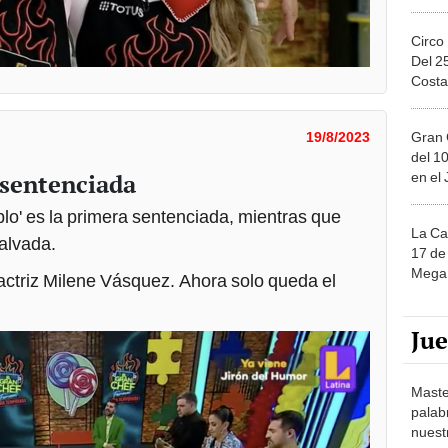
Circo
Del 2
Costa
Gran 
19/8/2023
del 10
 sentenciada
en el
blo' es la primera sentenciada, mientras que
La Ca
salvada.
17 de 
Mega 
actriz Milene Vásquez. Ahora solo queda el
Ju
Maste
palab
nuest