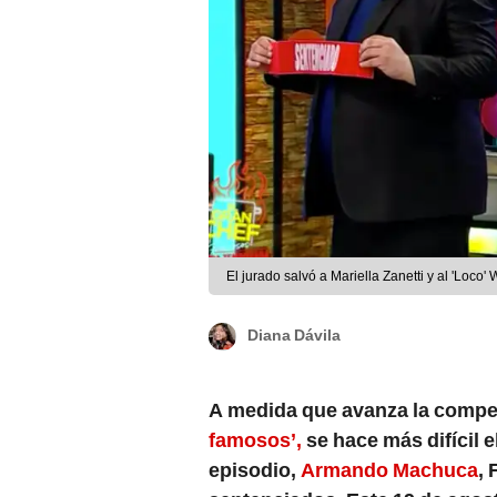
El jurado salvó a Mariella Zanetti y al 'Loco'
Diana Dávila
A medida que avanza la compe
famosos’,
se hace más difícil e
episodio,
Armando Machuca
, 