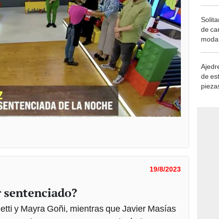
Solita
de ca
moda.
demue
Ajedre
de es
piezas
consi
19/8/2023
r sentenciado?
netti y Mayra Goñi, mientras que Javier Masías