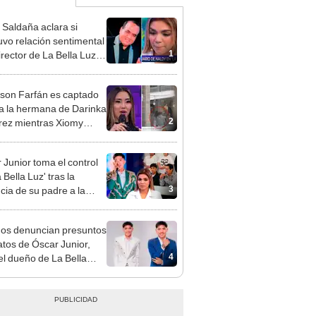
 Saldaña aclara si
vo relación sentimental
1
irector de La Bella Luz
denunciarlo por
ientos: “Me parece muy
rson Farfán es captado
 a la hermana de Darinka
2
ez mientras Xiomy
hiro trabajaba: “Él tiene
”
 Junior toma el control
 Bella Luz' tras la
3
cia de su padre a la
sta por caso Naldy
aña
gos denuncian presuntos
atos de Óscar Junior,
4
del dueño de La Bella
"Humilla a los demás"