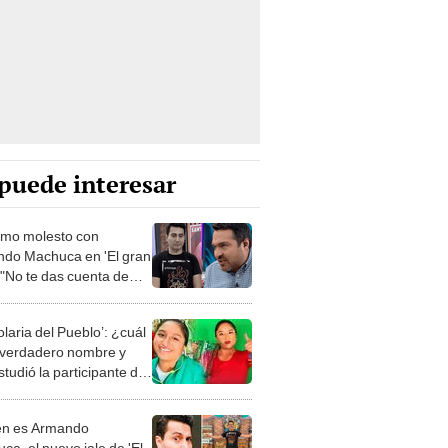
puede interesar
mo molesto con
do Machuca en 'El gran
 "No te das cuenta de
stás haciendo mal"
laria del Pueblo’: ¿cuál
 verdadero nombre y
tudió la participante de
ran chef: famosos'?
én es Armando
ca, el nuevo jale de 'El