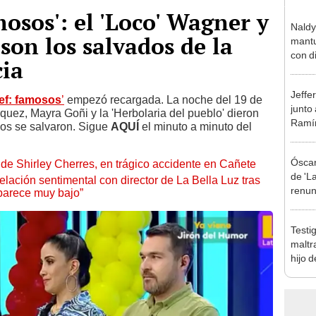
mosos': el 'Loco' Wagner y
Naldy
son los salvados de la
mantu
con d
cia
tras 
tocam
Jeffe
bajo”
hef: famosos
’
empezó recargada. La noche del 19 de
junto
quez, Mayra Goñi y la 'Herbolaria del pueblo' dieron
Ramír
dos se salvaron. Sigue
AQUÍ
el minuto a minuto del
Kanas
sus…
Óscar
de Shirley Cherres, en trágico accidente en Cañete
de 'La
lación sentimental con director de La Bella Luz tras
renun
parece muy bajo”
orque
Sald
Testi
maltr
hijo 
Luz: 