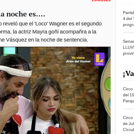
a noche es....
Partid
4 del
do reveló que el 'Loco' Wagner es el segundo
progr
dónde
orma, la actriz Mayra goñi acompañra a la
lene Vásquez en la noche de sentencia.
Senam
LLUV
provi
¡Va
Circo 
del 15
Parqu
Migue
Circo
de Jul
Círcul