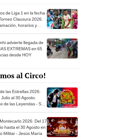
os de Liga 1 en la fecha
 Torneo Clausura 2026:
amación, horarios y
 ver
hi advierte llegada de
IAS EXTREMAS en 65
ncias desde HOY
mos al Circo!
de las Estrellas 2026:
 Julio al 30 Agosto.
e de las Leyendas - San
l
 Montecarlo 2026: Del 17
io hasta el 30 Agosto en
o Militar - Jesús María