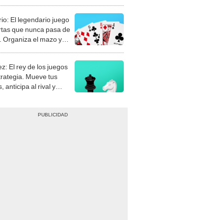
rio: El legendario juego
rtas que nunca pasa de
 Organiza el mazo y
stra tu habilidad.
z: El rey de los juegos
trategia. Mueve tus
, anticipa al rival y
gue el jaque mate.