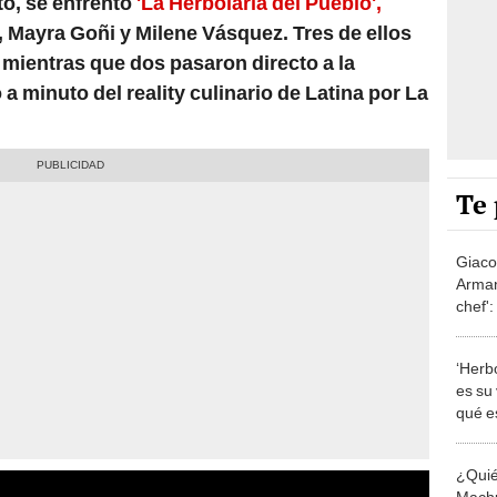
to, se enfrentó
'La Herbolaria del Pueblo',
r, Mayra Goñi y Milene Vásquez. Tres de ellos
mientras que dos pasaron directo a la
 a minuto del reality culinario de Latina por La
Te 
Giaco
Arman
chef':
que e
‘Herbo
es su
qué es
'El g
¿Qui
Machu