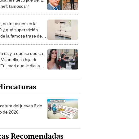
chef: famosos'?
, no te peines en la
: ¿qué superstición
de la famosa frase de
nanitos Verdes?
n es y a qué se dedica
Villanella, la hija de
Fujimori que le dio la
 a nivel nacional?
lincaturas
ncatura del jueves 6 de
o de 2026
tas Recomendadas