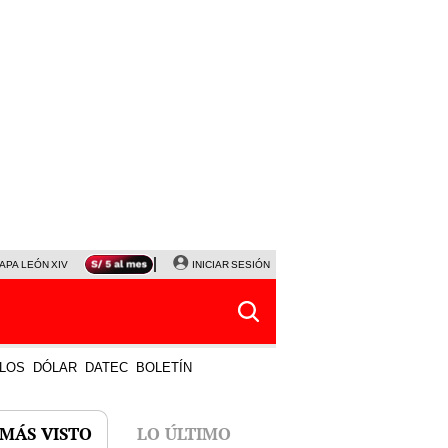
APA LEÓN XIV
NALDY SALDAÑA
INICIAR SESIÓN
LA BELLA LUZ
MAGALY MEDINA
HORÓS
LOS
DÓLAR
DATEC
BOLETÍN
 MÁS VISTO
LO ÚLTIMO