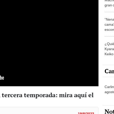
gran 
“Nena
cama”
escon
los E
¿Quié
Kyara 
Keiko 
contra
Car
Carli
agost
, tercera temporada: mira aquí el
No
19/8/2023