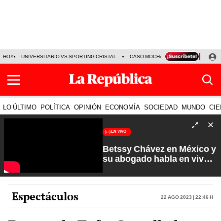
HOY
UNIVERSITARIO VS SPORTING CRISTAL
CASO MOCHASUELDOS
MIGUEL
LO ÚLTIMO
POLÍTICA
OPINIÓN
ECONOMÍA
SOCIEDAD
MUNDO
CIE
EN VIVO
Betssy Chávez en México y
su abogado habla en vivo |
Que No Se Te Olvide con
Carlos Cornejo
Espectáculos
22 Ago 2023 | 22:46 h