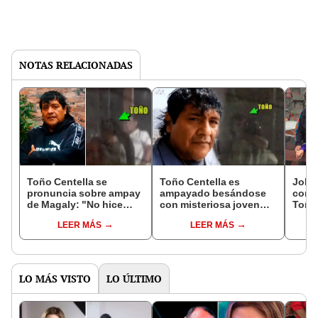
NOTAS RELACIONADAS
Toño Centella se
Toño Centella es
Joha
pronuncia sobre ampay
ampayado besándose
conf
de Magaly: "No hice
con misteriosa joven
Toño 
nada, solo estaba
tras confirmar
incom
LEER MÁS
LEER MÁS
bailando
separación con su
carac
coquetamente"
esposa
LO MÁS VISTO
LO ÚLTIMO