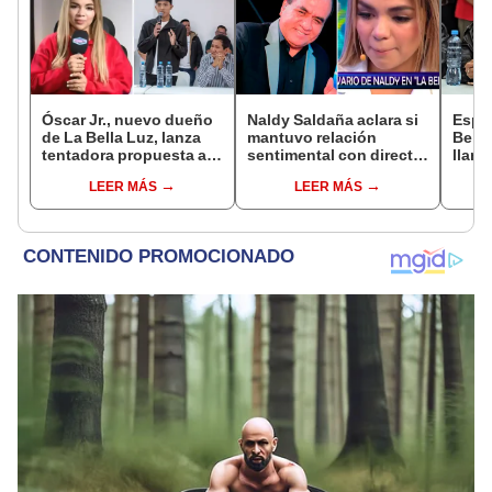
Óscar Jr., nuevo dueño
Naldy Saldaña aclara si
Espo
de La Bella Luz, lanza
mantuvo relación
Bella
tentadora propuesta a
sentimental con director
llant
Naldy Saldaña tras
de La Bella Luz tras
acoso
LEER MÁS
LEER MÁS
denuncia por
denunciarlo por
Claud
tocamientos: “Va a
tocamientos: “Me
me di
haber otro tipo de ley”
parece muy bajo”