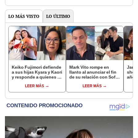
LO MÁS VISTO
LO ÚLTIMO
Keiko Fujimori defiende
Mark Vito rompe en
Janet
a sus hijas Kyara y Kaori
llanto al anunciar el fin
shock
y responde a quienes la
de su relación con Sofía
años 
llaman ‘suegra’ en vivo:
Chirinos: "Empiezo el
empre
LEER MÁS
LEER MÁS
“No pueden decirme”
año soltero"
pleni