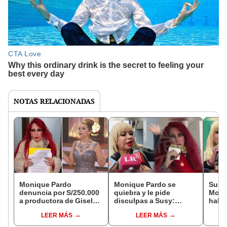
NOTAS RELACIONADAS
Monique Pardo
Monique Pardo se
Susy 
denuncia por S/250.000
quiebra y le pide
Moni
a productora de Gisela
disculpas a Susy:
haber
Valcárcel: “Merecen la
“Quiero abrazarte por
"Serí
LEER MÁS
LEER MÁS
cárcel”
los momentos
misa
dolorosos”