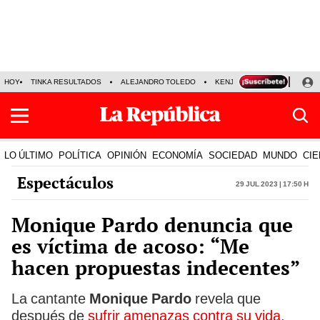
HOY
TINKA RESULTADOS
ALEJANDRO TOLEDO
KENJI FUJIMORI
PRECIO
LO ÚLTIMO
POLÍTICA
OPINIÓN
ECONOMÍA
SOCIEDAD
MUNDO
CIE
Espectáculos
29 Jul 2023 | 17:50 h
Monique Pardo denuncia que
es víctima de acoso: “Me
hacen propuestas indecentes”
La cantante
Monique Pardo
revela que
después de
sufrir amenazas contra su vida
,