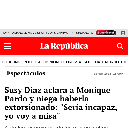
HOY
ALIANZA LIMA VS SPORT BOYS EN VIVO
SINUANO RESULTADOS HOY
JO
LO ÚLTIMO
POLÍTICA
OPINIÓN
ECONOMÍA
SOCIEDAD
MUNDO
CIE
Espectáculos
29 May 2023 | 13:00 h
Susy Díaz aclara a Monique
Pardo y niega haberla
extorsionado: "Sería incapaz,
yo voy a misa"