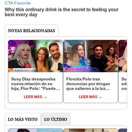
NOTAS RELACIONADAS
Susy Díaz desaprueba
Florcita Polo tras
Susy 
nueva relación de su
denuncias por drogas
edad
hija, Flor Polo: "Puede
que salieron a la luz
con e
estar con el
contra su nueva pareja:
agrad
LEER MÁS
LEER MÁS
equivocado"
“Yo confío en él”
LO MÁS VISTO
LO ÚLTIMO