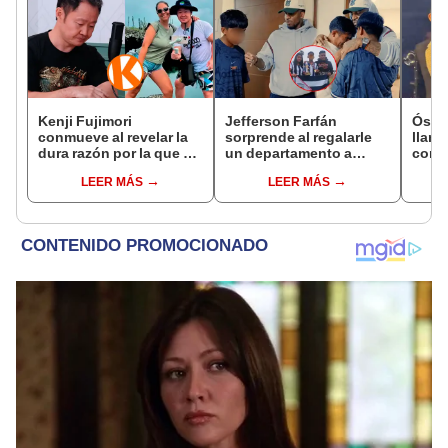
Kenji Fujimori
Jefferson Farfán
Ósca
conmueve al revelar la
sorprende al regalarle
llant
dura razón por la que no
un departamento a
conci
tiene hijos con su
joven promesa del
Luz e
LEER MÁS
LEER MÁS
esposa Erika Muñóz: "El
fútbol: "Lo hago de
denu
proceso judicial"
corazón"
Sald