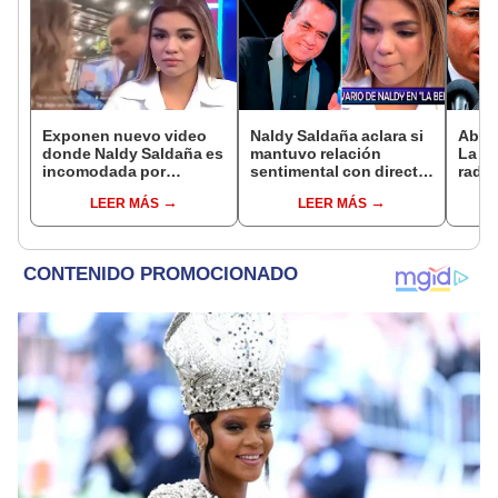
Exponen nuevo video
Naldy Saldaña aclara si
Abog
donde Naldy Saldaña es
mantuvo relación
La Be
incomodada por
sentimental con director
radic
exdirector de La Bella
de La Bella Luz tras
difus
LEER MÁS
LEER MÁS
Luz: la agarra de la
denunciarlo por
comp
mano sin su
tocamientos: “Me
audio
consentimiento
parece muy bajo”