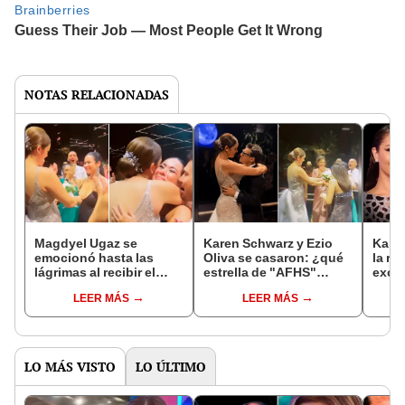
NOTAS RELACIONADAS
Magdyel Ugaz se
Karen Schwarz y Ezio
Karen
emocionó hasta las
Oliva se casaron: ¿qué
la ra
lágrimas al recibir el
estrella de "AFHS"
exco
bouquet de Karen
recibió el bouquet y
decid
LEER MÁS
LEER MÁS
Schwarz
cómo reaccionó?
hijos
LO MÁS VISTO
LO ÚLTIMO