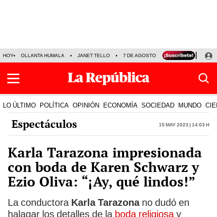
HOY
OLLANTA HUMALA
JANET TELLO
7 DE AGOSTO
TINKA RESULTADOS
LO ÚLTIMO
POLÍTICA
OPINIÓN
ECONOMÍA
SOCIEDAD
MUNDO
CIE
Espectáculos
15 May 2023 | 14:03 h
Karla Tarazona impresionada
con boda de Karen Schwarz y
Ezio Oliva: “¡Ay, qué lindos!”
La conductora
Karla Tarazona
no dudó en
halagar los detalles de la
boda religiosa
y