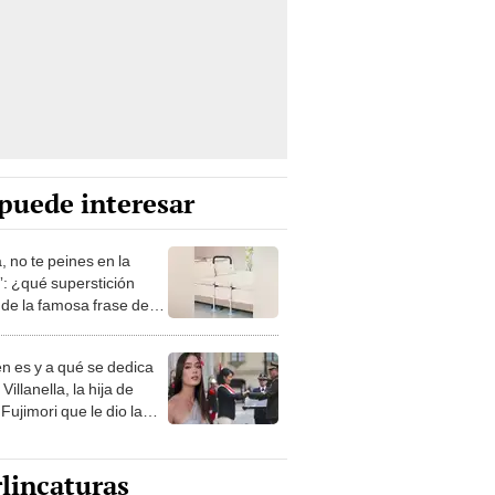
puede interesar
, no te peines en la
: ¿qué superstición
de la famosa frase de
nanitos Verdes?
n es y a qué se dedica
Villanella, la hija de
Fujimori que le dio la
 a nivel nacional?
lincaturas