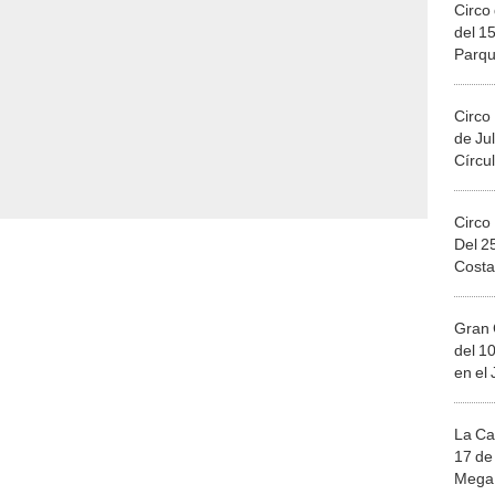
Circo 
del 15
Parqu
Migue
Circo
de Jul
Círcul
Circo
Del 2
Costa
Gran 
del 10
en el
La Ca
17 de 
Mega 