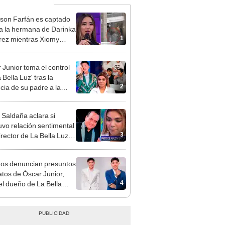
rson Farfán es captado
 a la hermana de Darinka
1
ez mientras Xiomy
hiro trabajaba: “Él tiene
”
 Junior toma el control
 Bella Luz' tras la
2
cia de su padre a la
sta por caso Naldy
aña
 Saldaña aclara si
vo relación sentimental
3
irector de La Bella Luz
denunciarlo por
ientos: “Me parece muy
gos denuncian presuntos
atos de Óscar Junior,
4
del dueño de La Bella
"Humilla a los demás"