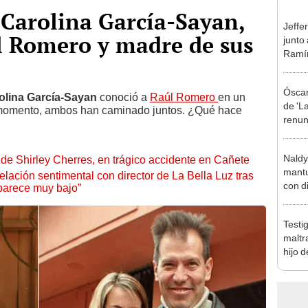
 Carolina García-Sayan,
Jeffe
l Romero y madre de sus
junto
Ramír
Kanas
sus…
Óscar
olina García-Sayan
conoció a
Raúl Romero
en un
de 'La
 momento, ambos han caminado juntos. ¿Qué hace
renun
orque
Sald
Naldy
de Shirley Cherres, en trágico accidente en Cañete
mantu
lación sentimental con director de La Bella Luz tras
con d
parece muy bajo”
tras 
tocam
Testi
bajo”
maltr
hijo 
Luz: 