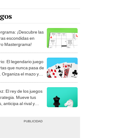
egos
rgrama: ¡Descubre las
ras escondidas en
ro Mastergrama!
rio: El legendario juego
rtas que nunca pasa de
 Organiza el mazo y
stra tu habilidad.
z: El rey de los juegos
trategia. Mueve tus
, anticipa al rival y
gue el jaque mate.