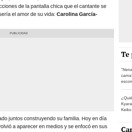
ciones de la pantalla chica que el cantante se
sería el amor de su vida:
Carolina García-
Te 
“Nena
cama”
escon
los E
¿Quié
Kyara 
Keiko 
contra
o juntos construyendo su familia. Hoy en día
o volvió a aparecer en medios y se enfocó en sus
Car