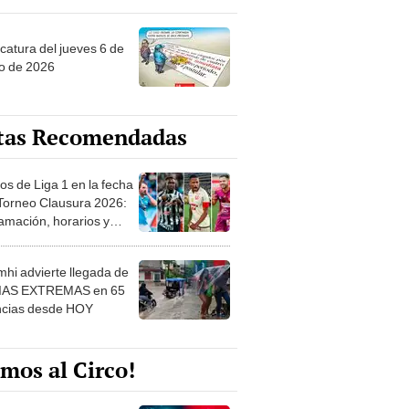
ncatura del jueves 6 de
o de 2026
tas Recomendadas
os de Liga 1 en la fecha
 Torneo Clausura 2026:
amación, horarios y
 ver
hi advierte llegada de
IAS EXTREMAS en 65
ncias desde HOY
mos al Circo!