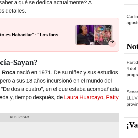
saber a qué se dedica actualmente? A
s detalles.
Carli
agost
o es Habacilar”: “Los fans
No
rcía-Sayan?
Partid
4 del
n Roca
nació en 1971. De su niñez y sus estudios
progr
pero a sus 18 años incursionó en el mundo del
dónde
e "De dos a cuatro", en el que estaba acompañada
Senam
leda y, tiempo después, de
Laura Huarcayo
,
Patty
LLUV
provi
¡Va