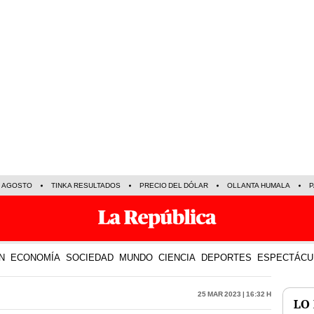
E AGOSTO
TINKA RESULTADOS
PRECIO DEL DÓLAR
OLLANTA HUMALA
P
N
ECONOMÍA
SOCIEDAD
MUNDO
CIENCIA
DEPORTES
ESPECTÁCU
25 Mar 2023 | 16:32 h
LO