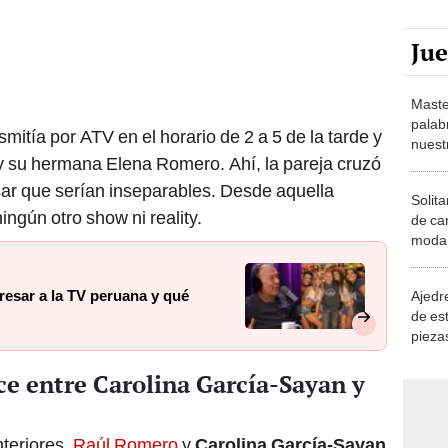
Ju
Maste
palab
mitía por ATV en el horario de 2 a 5 de la tarde y
nuest
 su hermana Elena Romero. Ahí, la pareja cruzó
sar que serían inseparables. Desde aquella
Solita
ningún otro show ni reality.
de ca
moda.
demue
esar a la TV peruana y qué
Ajedre
de es
piezas
consi
e entre Carolina García-Sayan y
teriores,
Raúl Romero
y
Carolina García-Sayan