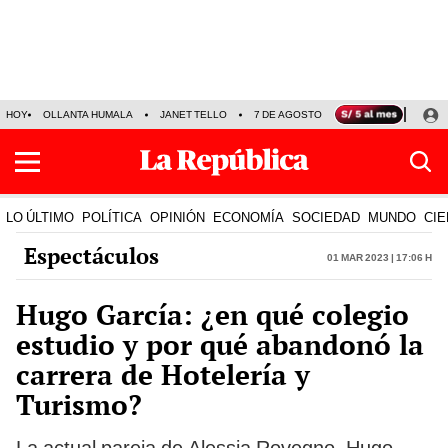
HOY
OLLANTA HUMALA
JANET TELLO
7 DE AGOSTO
TINKA RESULTADOS
LO ÚLTIMO
POLÍTICA
OPINIÓN
ECONOMÍA
SOCIEDAD
MUNDO
CIE
Espectáculos
01 Mar 2023 | 17:06 h
Hugo García: ¿en qué colegio
estudio y por qué abandonó la
carrera de Hotelería y
Turismo?