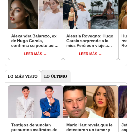
Alexandra Balarezo, ex
Alessia Rovegno: Hugo
Hugo
de Hugo García,
García sorprende a la
reenc
confirma su postulación
miss Perú con viaje a
Roveg
al Miss Perú 2023: “Es
Hawái por su
Miss 
LEER MÁS
LEER MÁS
un honor”
cumpleaños
está 
LO MÁS VISTO
LO ÚLTIMO
Testigos denuncian
Mario Hart revela que le
Jeffe
presuntos maltratos de
detectaron un tumor y
capta