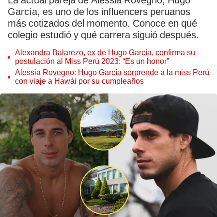
La actual pareja de Alessia Rovegno, Hugo
García, es uno de los influencers peruanos
más cotizados del momento. Conoce en qué
colegio estudió y qué carrera siguió después.
Alexandra Balarezo, ex de Hugo García, confirma su
postulación al Miss Perú 2023: “Es un honor”
Alessia Rovegno: Hugo García sorprende a la miss Perú
con viaje a Hawái por su cumpleaños