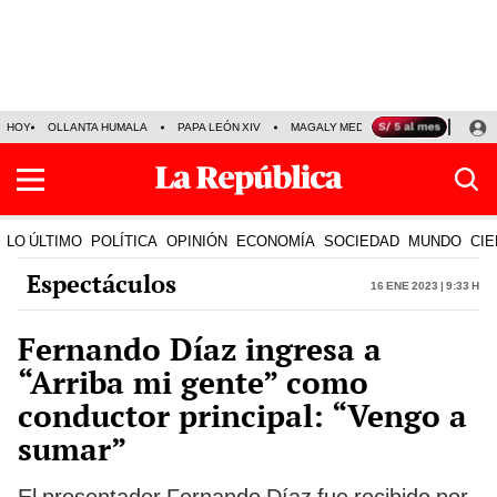
HOY
OLLANTA HUMALA
PAPA LEÓN XIV
MAGALY MEDINA
LA BELLA LUZ
LO ÚLTIMO
POLÍTICA
OPINIÓN
ECONOMÍA
SOCIEDAD
MUNDO
CIE
Espectáculos
16 Ene 2023 | 9:33 h
Fernando Díaz ingresa a
“Arriba mi gente” como
conductor principal: “Vengo a
sumar”