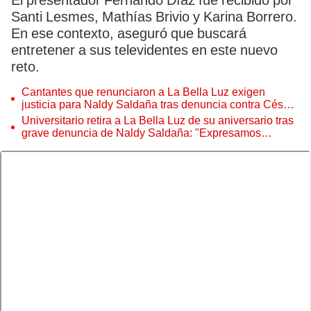
El presentador Fernando Díaz fue recibido por
Santi Lesmes, Mathías Brivio y Karina Borrero.
En ese contexto, aseguró que buscará
entretener a sus televidentes en este nuevo
reto.
Cantantes que renunciaron a La Bella Luz exigen
justicia para Naldy Saldaña tras denuncia contra César
Sánchez Chavesta: “Merece la cárcel”
Universitario retira a La Bella Luz de su aniversario tras
grave denuncia de Naldy Saldaña: "Expresamos
nuestra solidaridad"