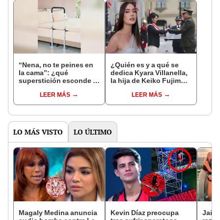
“Nena, no te peines en
¿Quién es y a qué se
la cama”: ¿qué
dedica Kyara Villanella,
superstición esconde la
la hija de Keiko Fujimori
famosa frase de los
que le dio la contra a
LEER MÁS
LEER MÁS
Enanitos Verdes?
nivel nacional?
LO MÁS VISTO
LO ÚLTIMO
Magaly Medina anuncia
Kevin Díaz preocupa
Jaime