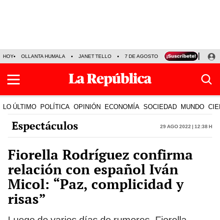
HOY
OLLANTA HUMALA
JANET TELLO
7 DE AGOSTO
TINKA RESULTADOS
LO ÚLTIMO
POLÍTICA
OPINIÓN
ECONOMÍA
SOCIEDAD
MUNDO
CIE
Espectáculos
29 Ago 2022 | 12:38 h
Fiorella Rodríguez confirma
relación con español Iván
Micol: “Paz, complicidad y
risas”