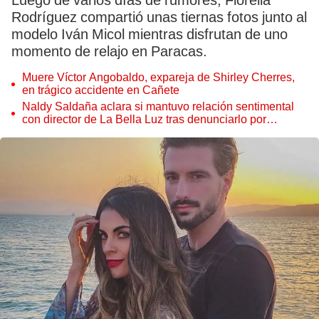
Luego de varios días de rumores, Fiorella
Rodríguez compartió unas tiernas fotos junto al
modelo Iván Micol mientras disfrutan de uno
momento de relajo en Paracas.
Muere Víctor Angobaldo, expareja de Shirley Cherres,
en trágico accidente en Cañete
Naldy Saldaña aclara si mantuvo relación sentimental
con director de La Bella Luz tras denunciarlo por
tocamientos: “Me parece muy bajo”