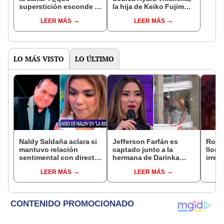
superstición esconde la
la hija de Keiko Fujimori
famosa frase de los
que le dio la contra a
LEER MÁS
LEER MÁS
Enanitos Verdes?
nivel nacional?
LO MÁS VISTO
LO ÚLTIMO
Naldy Saldaña aclara si
Jefferson Farfán es
Rosá
mantuvo relación
captado junto a la
llora 
sentimental con director
hermana de Darinka
irrep
de La Bella Luz tras
Ramírez mientras Xiomy
comp
LEER MÁS
LEER MÁS
denunciarlo por
Kanashiro trabajaba: “Él
mens
tocamientos: “Me
tiene sus…”
paz, 
parece muy bajo”