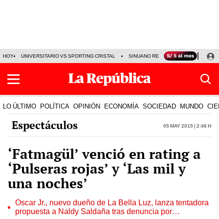
HOY
UNIVERSITARIO VS SPORTING CRISTAL
SINUANO RESULTADOS HOY
CA
LO ÚLTIMO
POLÍTICA
OPINIÓN
ECONOMÍA
SOCIEDAD
MUNDO
CIE
Espectáculos
05 May 2015 | 2:46 h
‘Fatmagül’ venció en rating a
‘Pulseras rojas’ y ‘Las mil y
una noches’
Óscar Jr., nuevo dueño de La Bella Luz, lanza tentadora
propuesta a Naldy Saldaña tras denuncia por