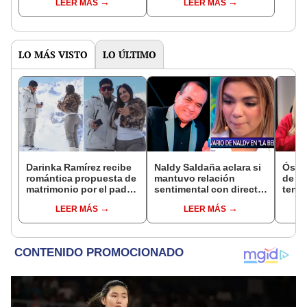
LEER MÁS
LEER MÁS
Enanitos Verdes?
nivel nacional?
LO MÁS VISTO
LO ÚLTIMO
Darinka Ramírez recibe
Naldy Saldaña aclara si
Óscar
romántica propuesta de
mantuvo relación
de La
matrimonio por el padre
sentimental con director
tenta
de su hija: "Entre
de La Bella Luz tras
Naldy
LEER MÁS
LEER MÁS
nervios, lágrimas y
denunciarlo por
denu
muchísima felicidad"
tocamientos: “Me
tocam
parece muy bajo”
haber