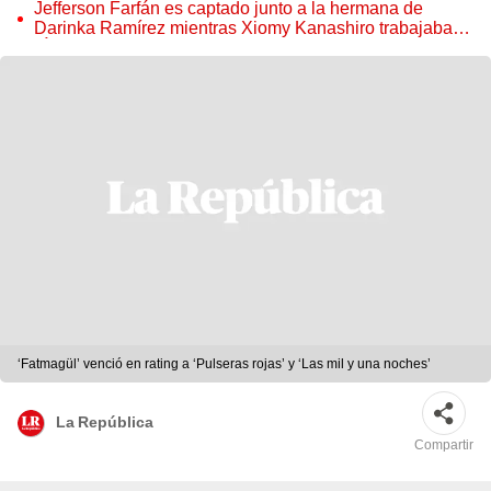
tocamientos
Jefferson Farfán es captado junto a la hermana de
Darinka Ramírez mientras Xiomy Kanashiro trabajaba:
“Él tiene sus…”
‘Fatmagül’ venció en rating a ‘Pulseras rojas’ y ‘Las mil y una noches’
La República
Compartir