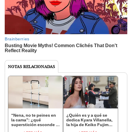
NOTAS RELACIONADAS
“Nena, no te peines en
¿Quién es y a qué se
la cama”: ¿qué
dedica Kyara Villanella,
superstición esconde la
la hija de Keiko Fujimori
famosa frase de los
que le dio la contra a