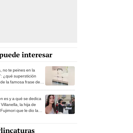
puede interesar
, no te peines en la
: ¿qué superstición
de la famosa frase de
nanitos Verdes?
n es y a qué se dedica
Villanella, la hija de
Fujimori que le dio la
 a nivel nacional?
lincaturas