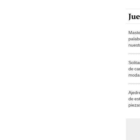
Ju
Maste
palab
nuest
Solita
de ca
moda.
demue
Ajedre
de es
piezas
consi