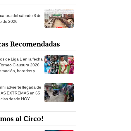
ncatura del sábado 8 de
o de 2026
tas Recomendadas
os de Liga 1 en la fecha
 Torneo Clausura 2026:
amación, horarios y
 ver
hi advierte llegada de
IAS EXTREMAS en 65
ncias desde HOY
mos al Circo!