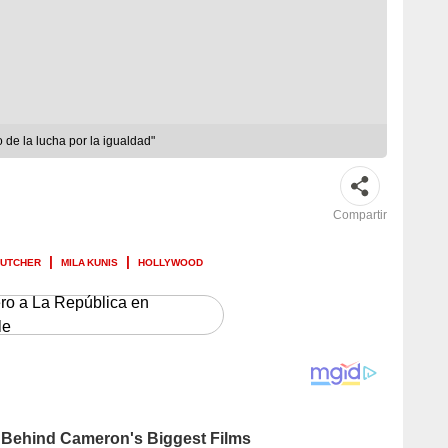
 de la lucha por la igualdad"
Compartir
KUTCHER
MILA KUNIS
HOLLYWOOD
ero a La República en
le