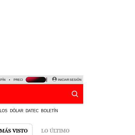
LPÍN
PRECIO DEL DÓLAR
CORTE DE LUZ
INICIAR SESIÓN
VIERNES 7 DE AGOSTO
ALBER
LOS
DÓLAR
DATEC
BOLETÍN
 MÁS VISTO
LO ÚLTIMO