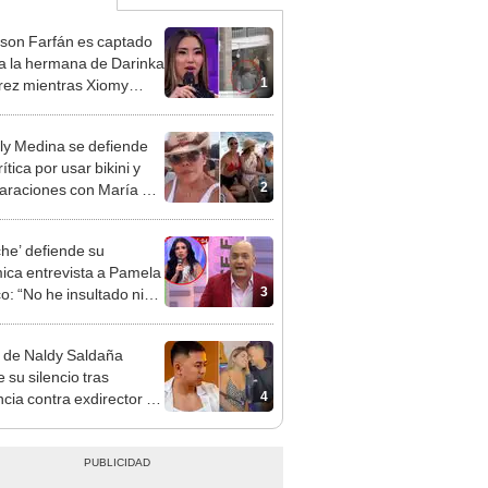
rson Farfán es captado
 a la hermana de Darinka
1
ez mientras Xiomy
hiro trabajaba: “Él tiene
”
y Medina se defiende
rítica por usar bikini y
2
raciones con María Pía
lo: ¿Debo ir a la playa
oncho?"
che’ defiende su
ica entrevista a Pamela
3
o: “No he insultado ni
atado a nadie”
 de Naldy Saldaña
 su silencio tras
4
cia contra exdirector de
lla Luz: "Tiene todo mi
o"