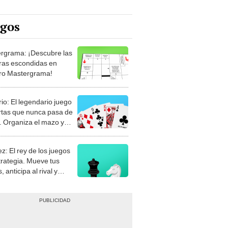
egos
rgrama: ¡Descubre las
ras escondidas en
ro Mastergrama!
rio: El legendario juego
rtas que nunca pasa de
 Organiza el mazo y
stra tu habilidad.
z: El rey de los juegos
trategia. Mueve tus
, anticipa al rival y
gue el jaque mate.