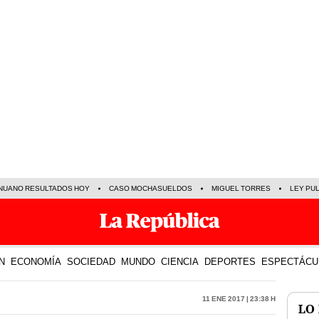
NUANO RESULTADOS HOY
CASO MOCHASUELDOS
MIGUEL TORRES
LEY PU
N
ECONOMÍA
SOCIEDAD
MUNDO
CIENCIA
DEPORTES
ESPECTÁCU
11 Ene 2017 | 23:38 h
LO