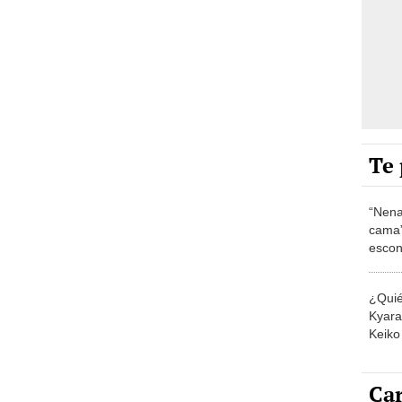
Te 
“Nena
cama”
escon
los E
¿Quié
Kyara 
Keiko 
contra
Car