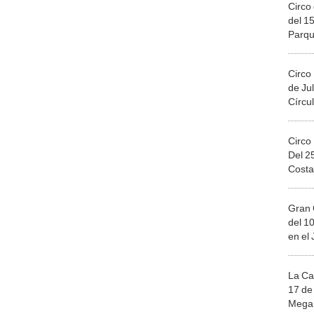
Circo 
del 15
Parqu
Migue
Circo
de Jul
Círcul
Circo
Del 2
Costa
Gran 
del 10
en el
La Ca
17 de 
Mega 