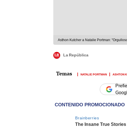
Asthon Kutcher a Natalie Portman: "Orgulloso
La República
NATALIE PORTMAN
ASHTON 
Prefi
Goog