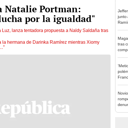
a Natalie Portman:
Jeffe
lucha por la igualdad"
junto
Ramír
Kanas
a Luz, lanza tentadora propuesta a Naldy Saldaña tras
sus…
Magal
 a la hermana de Darinka Ramírez mientras Xiomy
tras c
s…”
compa
Copel
con p
‘Meti
polém
Franc
maltr
Novio
rompe
denun
La Be
apoy