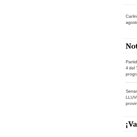
Carli
agost
No
Partid
4 del
progr
dónde
Senam
LLUV
provi
¡Va