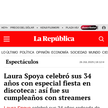
HOY
PRECIO DEL DÓLAR
KENJI FUJIMORI
PLAZA VEA
FERIADOS
KE
LO ÚLTIMO
POLÍTICA
OPINIÓN
ECONOMÍA
SOCIEDAD
MUNDO
CIE
Espectáculos
26 Jul 2025 | 18:12 h
Laura Spoya celebró sus 34
años con especial fiesta en
discoteca: así fue su
cumpleaños con streamers