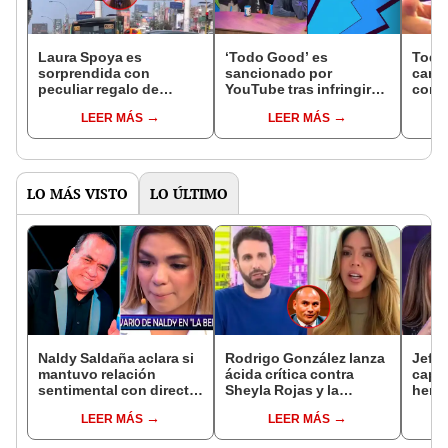
Laura Spoya es
‘Todo Good’ es
Todo
sorprendida con
sancionado por
cana
peculiar regalo de
YouTube tras infringir
cond
cumpleaños en plena
normas durante el
Time 
LEER MÁS
LEER MÁS
avenida principal de
streaming de ‘Good
todos
SJL: "La manada
Time’: "Nos han metido
contigo en las buenas y
un montón de strikes"
malas"
LO MÁS VISTO
LO ÚLTIMO
Naldy Saldaña aclara si
Rodrigo González lanza
Jeffe
mantuvo relación
ácida crítica contra
capta
sentimental con director
Sheyla Rojas y la
herm
de La Bella Luz tras
cuestiona por su
Ramí
LEER MÁS
LEER MÁS
denunciarlo por
relación con su hijo: "Te
Kanas
tocamientos: “Me
has dedicado a buscar
tien