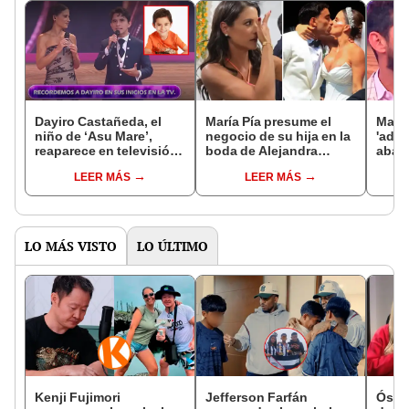
Dayiro Castañeda, el
María Pía presume el
María
niño de ‘Asu Mare’,
negocio de su hija en la
'advi
reaparece en televisión
boda de Alejandra
aban
con inesperada faceta:
Baigorria y Said Palao:
'Man
LEER MÁS
LEER MÁS
“Me alejé para estudiar”
“Espectacular”
VIVO 
come
de i
LO MÁS VISTO
LO ÚLTIMO
Kenji Fujimori
Jefferson Farfán
Óscar