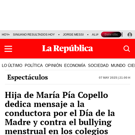
HOY
SINUANO RESULTADOS HOY
JORGE MESSI
ALIANZA LIMA VS SPORT BO
LO ÚLTIMO
POLÍTICA
OPINIÓN
ECONOMÍA
SOCIEDAD
MUNDO
CIE
Espectáculos
07 May 2025 | 21:00 h
Hija de María Pía Copello
dedica mensaje a la
conductora por el Día de la
Madre y contra el bullying
menstrual en los colegios