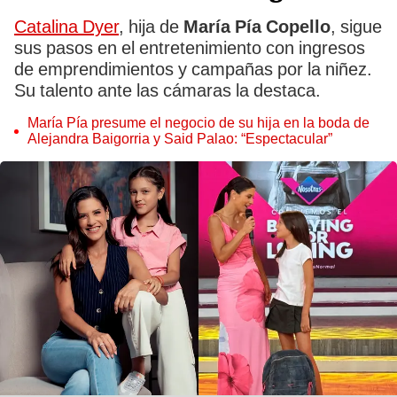
Catalina Dyer
, hija de
María Pía Copello
, sigue
sus pasos en el entretenimiento con ingresos
de emprendimientos y campañas por la niñez.
Su talento ante las cámaras la destaca.
María Pía presume el negocio de su hija en la boda de
Alejandra Baigorria y Said Palao: “Espectacular”