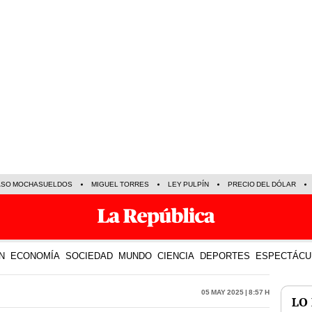
ASO MOCHASUELDOS
MIGUEL TORRES
LEY PULPÍN
PRECIO DEL DÓLAR
N
ECONOMÍA
SOCIEDAD
MUNDO
CIENCIA
DEPORTES
ESPECTÁCU
05 May 2025 | 8:57 h
LO