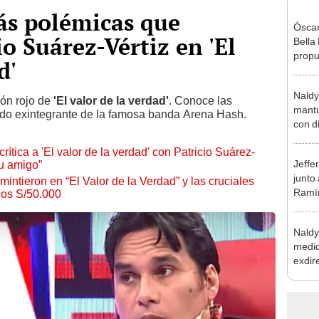
ás polémicas que
Óscar
o Suárez-Vértiz en 'El
Bella
propu
d'
tras 
tocam
Naldy
tipo d
lón rojo de
'El valor de la verdad'
. Conoce las
mantu
ido exintegrante de la famosa banda Arena Hash.
con d
tras 
rítica a 'El valor de la verdad' con Patricio Suárez-
tocam
Jeffe
su amigo”
bajo”
junto
intieron en “El Valor de la Verdad” y las cruciales
Ramír
los S/50.000
Kanas
sus…
Naldy
medid
exdir
tras 
relac
grave