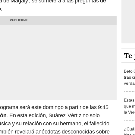
sa de Magaly', se someterá a las preguntas de
o.
Te 
Beto 
tras c
verda
Vérti
por s
Estas
que m
ograma será este domingo a partir de las 9:45
la Ver
ión
. En esta edición, Suárez-Vértiz no solo
pregu
sica y su relación con su hermano, el fallecido
perde
¿Cuál
ambién revelará anécdotas desconocidas sobre
hizo 