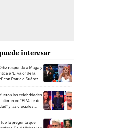
puede interesar
Ortiz responde a Magaly
rítica a 'El valor de la
d' con Patricio Suárez-
z: “Está muy angustiada
u amigo”
 fueron las celebridades
intieron en “El Valor de
dad” y las cruciales
ntas que les hicieron
r los S/50.000
 fue la pregunta que
perder a Paul Michael en