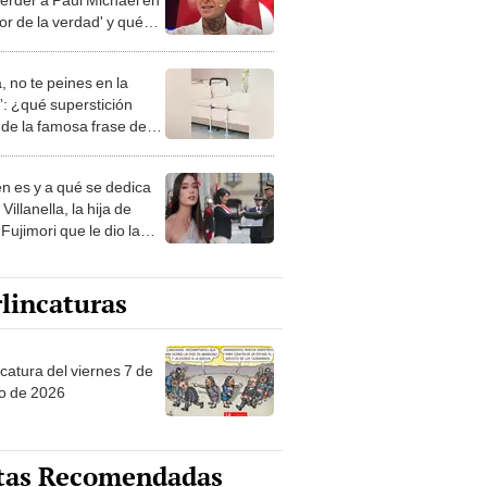
lor de la verdad' y qué
 que ver Pamela López?
, no te peines en la
: ¿qué superstición
de la famosa frase de
nanitos Verdes?
n es y a qué se dedica
Villanella, la hija de
Fujimori que le dio la
 a nivel nacional?
lincaturas
catura del viernes 7 de
o de 2026
tas Recomendadas