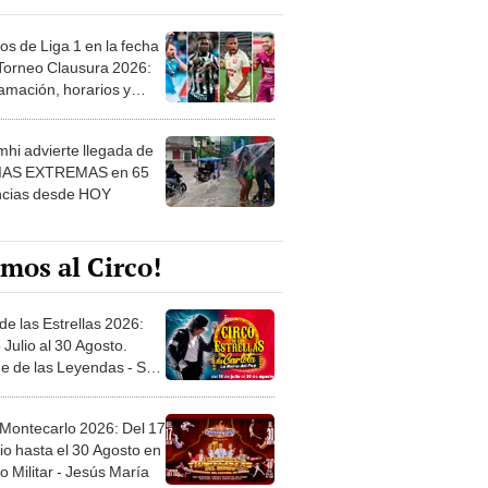
os de Liga 1 en la fecha
 Torneo Clausura 2026:
amación, horarios y
 ver
hi advierte llegada de
IAS EXTREMAS en 65
ncias desde HOY
mos al Circo!
de las Estrellas 2026:
 Julio al 30 Agosto.
e de las Leyendas - San
l
 Montecarlo 2026: Del 17
io hasta el 30 Agosto en
o Militar - Jesús María