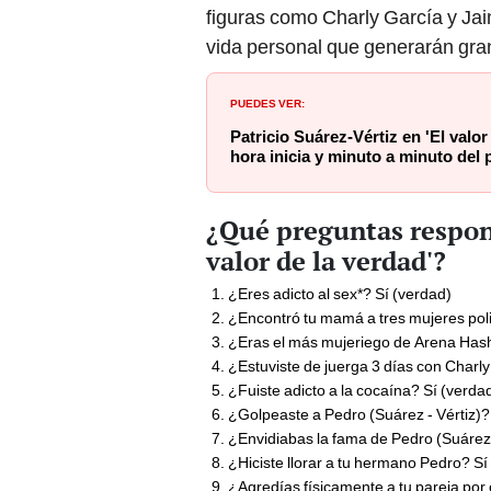
figuras como Charly García y Ja
vida personal que generarán gran
PUEDES VER:
Patricio Suárez-Vértiz en 'El valo
hora inicia y minuto a minuto del
¿Qué preguntas respond
valor de la verdad'?
¿Eres adicto al sex*? Sí (verdad)
¿Encontró tu mamá a tres mujeres poli
¿Eras el más mujeriego de Arena Hash
¿Estuviste de juerga 3 días con Charly
¿Fuiste adicto a la cocaína? Sí (verda
¿Golpeaste a Pedro (Suárez - Vértiz)?
¿Envidiabas la fama de Pedro (Suárez 
¿Hiciste llorar a tu hermano Pedro? Sí
¿Agredías físicamente a tu pareja por