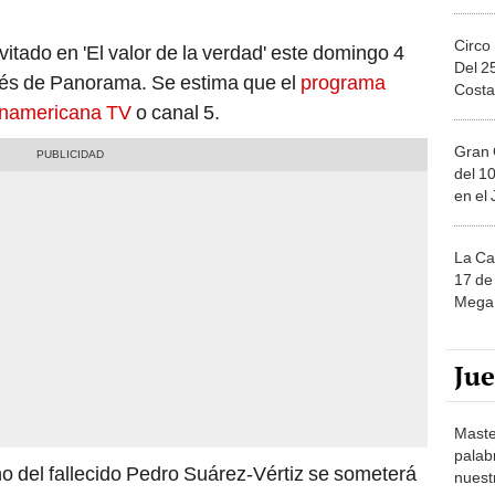
Circo
nvitado en 'El valor de la verdad' este domingo 4
Del 2
és de Panorama. Se estima que el
programa
Costa
anamericana TV
o canal 5.
Gran 
del 10
en el
La Ca
17 de 
Mega 
Ju
Maste
palab
o del fallecido Pedro Suárez-Vértiz se someterá
nuest