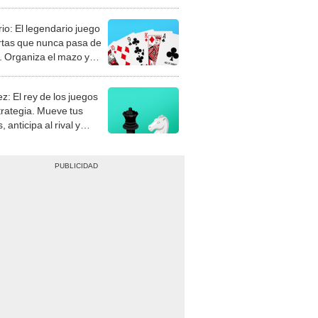
rio: El legendario juego
rtas que nunca pasa de
 Organiza el mazo y
stra tu habilidad.
z: El rey de los juegos
trategia. Mueve tus
, anticipa al rival y
gue el jaque mate.