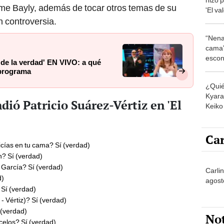
ime Bayly, además de tocar otros temas de su
'El va
tiene
 controversia.
“Nena
cama”
escon
r de la verdad' EN VIVO: a qué
los E
 programa
¿Quié
Kyara 
ió Patricio Suárez-Vértiz en 'El
Keiko 
contra
Car
cías en tu cama? Sí (verdad)
? Sí (verdad)
 García? Sí (verdad)
Carlin
d)
agost
 Sí (verdad)
- Vértiz)? Sí (verdad)
 (verdad)
No
 celos? Sí (verdad)