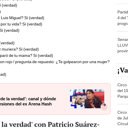
í (verdad)
)
Partid
4 del
 Luis Miguel? Sí (verdad)
progr
 por tu vida? Sí (verdad)
dónde
Sí (verdad)
Senam
 (verdad)
LLUV
z muriera? Sí (verdad)
provi
eparó de tu mama? Sí (verdad)
on rojo / pregunta de repuesto: ¿Te golpearon por una mujer?
¡Va
dad)
Circo 
del 15
Parqu
 de la verdad’: canal y dónde
Migue
fesiones del ex Arena Hash
Circo
de Jul
 la verdad' con Patricio Suárez-
Círcul