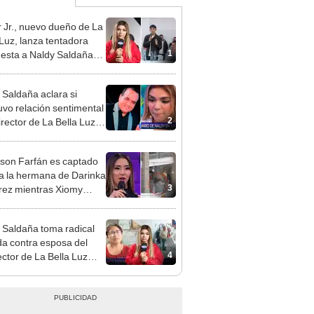
 Jr., nuevo dueño de La
 Luz, lanza tentadora
1
esta a Naldy Saldaña
denuncia por
ientos: “Va a haber otro
 Saldaña aclara si
e ley”
vo relación sentimental
2
irector de La Bella Luz
denunciarlo por
ientos: “Me parece muy
rson Farfán es captado
 a la hermana de Darinka
3
ez mientras Xiomy
hiro trabajaba: “Él tiene
”
 Saldaña toma radical
a contra esposa del
4
ector de La Bella Luz
acusarla de tener
ión con él: “Es bastante
”