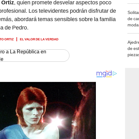
 Ortiz
, quien promete desvelar aspectos poco
rofesional. Los televidentes podrán disfrutar de
Solita
emás, abordará temas sensibles sobre la familia
de ca
moda.
da de Pedro.
demue
TO ORTIZ
EL VALOR DE LA VERDAD
Ajedre
de es
ero a La República en
piezas
le
consi