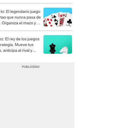
rio: El legendario juego
rtas que nunca pasa de
 Organiza el mazo y
stra tu habilidad.
z: El rey de los juegos
trategia. Mueve tus
, anticipa al rival y
gue el jaque mate.