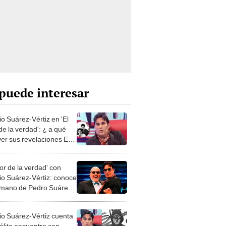
puede interesar
io Suárez-Vértiz en 'El
de la verdad': ¿ a qué
ver sus revelaciones EN
en Perú y
oamérica?
lor de la verdad' con
cio Suárez-Vértiz: conoce
rmano de Pedro Suárez-
 y su carrera actual
cio Suárez-Vértiz cuenta
sólito encuentro con