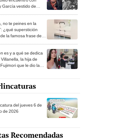
y García vestido de
n: “Es un acto histórico”
, no te peines en la
: ¿qué superstición
de la famosa frase de
nanitos Verdes?
n es y a qué se dedica
Villanella, la hija de
Fujimori que le dio la
 a nivel nacional?
lincaturas
ncatura del jueves 6 de
o de 2026
tas Recomendadas