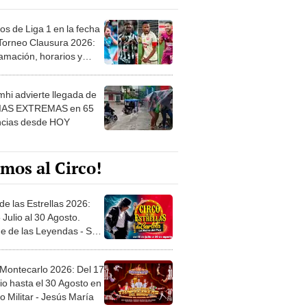
os de Liga 1 en la fecha
 Torneo Clausura 2026:
amación, horarios y
 ver
hi advierte llegada de
IAS EXTREMAS en 65
ncias desde HOY
mos al Circo!
de las Estrellas 2026:
 Julio al 30 Agosto.
e de las Leyendas - San
l
 Montecarlo 2026: Del 17
io hasta el 30 Agosto en
o Militar - Jesús María