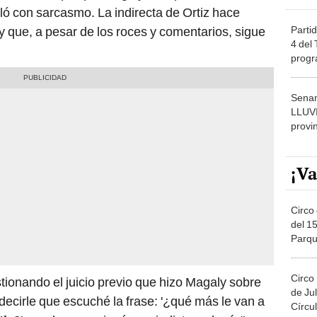
ló con sarcasmo. La indirecta de Ortiz hace
Partid
 que, a pesar de los roces y comentarios, sigue
4 del
progr
dónde
Senam
LLUV
provi
¡Va
Circo 
del 15
Parqu
Migue
Circo
tionando el juicio previo que hizo Magaly sobre
de Jul
 decirle que escuché la frase: '¿qué más le van a
Círcul