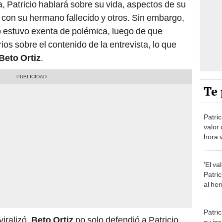
, Patricio hablará sobre su vida, aspectos de su
n con su hermano fallecido y otros. Sin embargo,
no estuvo exenta de polémica, luego de que
os sobre el contenido de la entrevista, lo que
Beto Ortiz
.
Te 
Patric
valor 
hora 
VIVO 
Latin
'El va
Patri
al he
Vértiz
Patri
iralizó,
Beto Ortiz
no solo defendió a Patricio,
su in