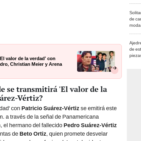
Solita
de ca
moda.
demue
Ajedre
de es
piezas
El valor de la verdad’ con
consi
ro, Christian Meier y Arena
 se transmitirá 'El valor de la
uárez-Vértiz?
rdad' con
Patricio Suárez-Vértiz
se emitirá este
m. a través de la señal de Panamericana
, el hermano del fallecido
Pedro Suárez-Vértiz
untas de
Beto Ortiz
, quien promete desvelar