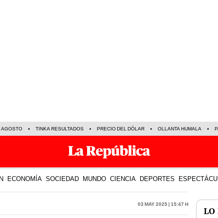
E AGOSTO
TINKA RESULTADOS
PRECIO DEL DÓLAR
OLLANTA HUMALA
P
N
ECONOMÍA
SOCIEDAD
MUNDO
CIENCIA
DEPORTES
ESPECTÁCU
03 May 2025 | 15:47 h
LO