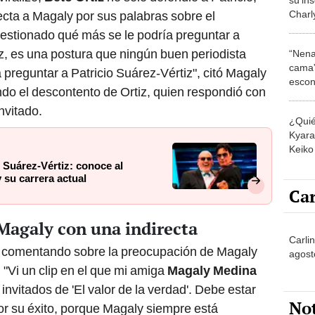
Charl
ecta a Magaly por sus palabras sobre el
Batma
estionado qué más se le podría preguntar a
iz, es una postura que ningún buen periodista
“Nena
cama”
 preguntar a Patricio Suárez-Vértiz", citó Magaly
escon
do el descontento de Ortiz, quien respondió con
los E
nvitado.
¿Quié
Kyara 
Keiko 
contra
o Suárez-Vértiz: conoce al
 su carrera actual
Car
Magaly con una indirecta
Carli
comentando sobre la preocupación de Magaly
agost
 "Vi un clip en el que mi amiga
Magaly Medina
nvitados de 'El valor de la verdad'. Debe estar
No
or su éxito, porque Magaly siempre está