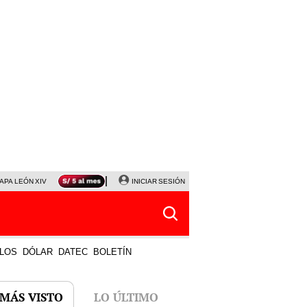
APA LEÓN XIV
NALDY SALDAÑA
INICIAR SESIÓN
LA BELLA LUZ
MAGALY MEDINA
HORÓS
LOS
DÓLAR
DATEC
BOLETÍN
 MÁS VISTO
LO ÚLTIMO