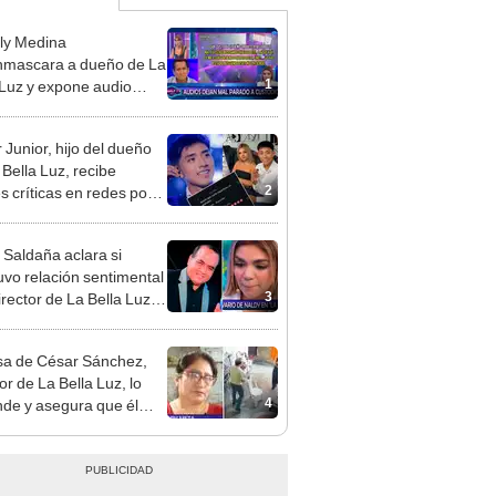
ly Medina
mascara a dueño de La
1
 Luz y expone audio
 le reclama a Naldy
ña por videos con César
 Junior, hijo del dueño
hez
 Bella Luz, recibe
2
s críticas en redes por
de Naldy Saldaña:
ador”
 Saldaña aclara si
vo relación sentimental
3
irector de La Bella Luz
denunciarlo por
ientos: “Me parece muy
a de César Sánchez,
or de La Bella Luz, lo
4
nde y asegura que él
só relación clandestina
aldy Saldaña: "Hace
ños"