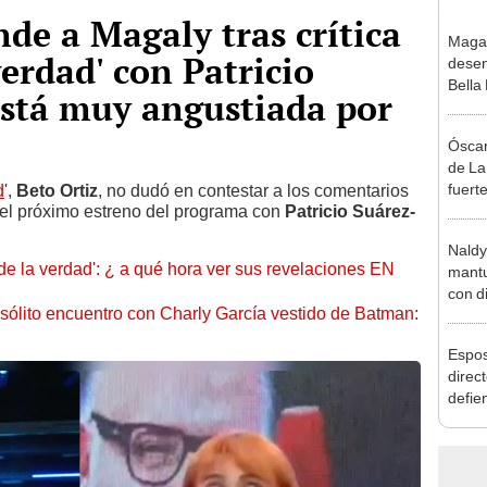
nde a Magaly tras crítica
Maga
 verdad' con Patricio
desen
Bella
Está muy angustiada por
donde
Salda
Óscar
Sánc
de La
fuerte
d
',
Beto Ortiz
, no dudó en contestar a los comentarios
e el próximo estreno del programa con
Patricio Suárez-
caso 
“Apañ
Naldy
 de la verdad': ¿ a qué hora ver sus revelaciones EN
mantu
con d
nsólito encuentro con Charly García vestido de Batman:
tras 
tocam
Espos
bajo”
direct
defie
confe
con N
dos a