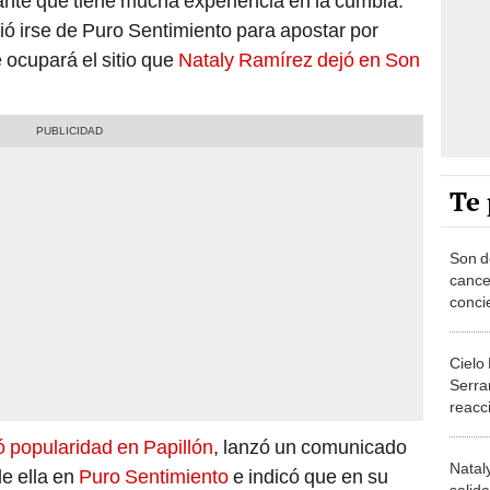
ante que tiene mucha experiencia en la cumbia.
ió irse de Puro Sentimiento para apostar por
 ocupará el sitio que
Nataly Ramírez dejó en Son
Te 
Son d
cance
conci
Marcos
Natal
Cielo
Serra
reacci
salid
popularidad en Papillón
, lanzó un comunicado
Son d
Natal
e ella en
Puro Sentimiento
e indicó que en su
salid