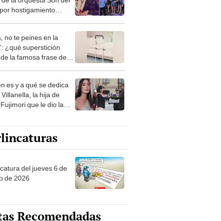
por hostigamiento
al: "Recargaré energías"
, no te peines en la
: ¿qué superstición
de la famosa frase de
nanitos Verdes?
n es y a qué se dedica
Villanella, la hija de
Fujimori que le dio la
 a nivel nacional?
lincaturas
ncatura del jueves 6 de
o de 2026
tas Recomendadas