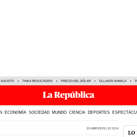
E AGOSTO
TINKA RESULTADOS
PRECIO DEL DÓLAR
OLLANTA HUMALA
P
N
ECONOMÍA
SOCIEDAD
MUNDO
CIENCIA
DEPORTES
ESPECTÁCU
23 Abr 2025 | 12:12 h
LO