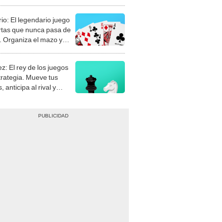
rio: El legendario juego
rtas que nunca pasa de
 Organiza el mazo y
stra tu habilidad.
z: El rey de los juegos
trategia. Mueve tus
, anticipa al rival y
gue el jaque mate.