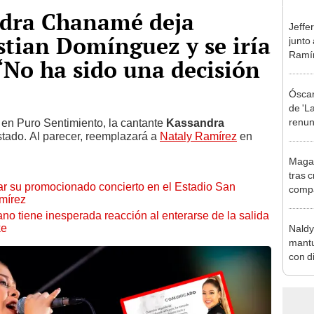
dra Chanamé deja
Jeffe
stian Domínguez y se iría
junto
Ramír
“No ha sido una decisión
Kanas
sus…
Óscar
de 'La
renun
en Puro Sentimiento, la cantante
Kassandra
stado. Al parecer, reemplazará a
Nataly Ramírez
en
orque
Sald
Magal
tras c
ar su promocionado concierto en el Estadio San
compa
amírez
Copel
o tiene inesperada reacción al enterarse de la salida
con p
ke
Naldy
mantu
con d
tras 
tocam
bajo”