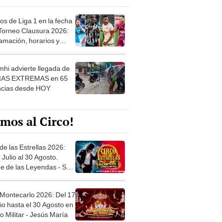
os de Liga 1 en la fecha
 Torneo Clausura 2026:
amación, horarios y
 ver
hi advierte llegada de
IAS EXTREMAS en 65
ncias desde HOY
mos al Circo!
de las Estrellas 2026:
 Julio al 30 Agosto.
e de las Leyendas - San
l
 Montecarlo 2026: Del 17
io hasta el 30 Agosto en
o Militar - Jesús María