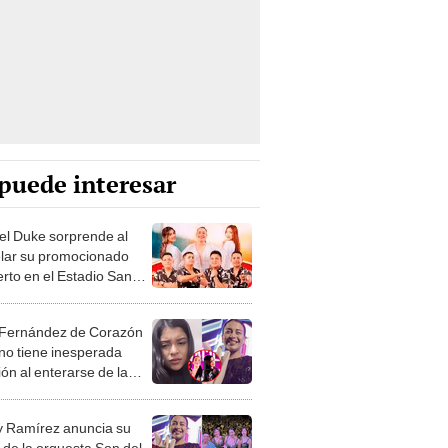
puede interesar
el Duke sorprende al
lar su promocionado
erto en el Estadio San
 tras la salida de
y Ramírez
 Fernández de Corazón
no tiene inesperada
ón al enterarse de la
a de Nataly Ramírez de
el Duke
y Ramírez anuncia su
a de la orquesta Son del