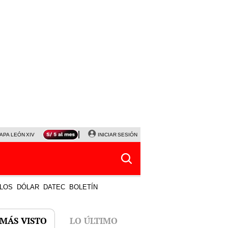
APA LEÓN XIV
NALDY SALDAÑA
INICIAR SESIÓN
LA BELLA LUZ
MAGALY MEDINA
HORÓS
LOS
DÓLAR
DATEC
BOLETÍN
 MÁS VISTO
LO ÚLTIMO