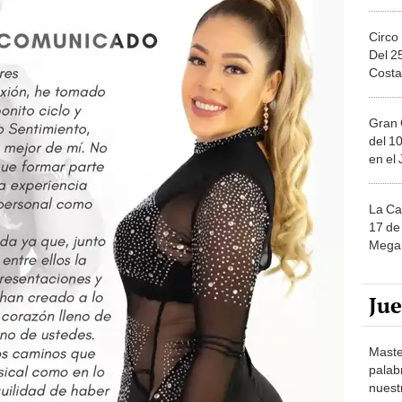
Circo
Del 2
Costa
Gran 
del 10
en el
La Ca
17 de 
Mega 
Ju
Maste
palab
nuest