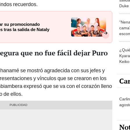
indos recuerdos.
Duke 
labor
“Nena
lar su promocionado
cama”
 tras la salida de Nataly
escon
los E
¿Quié
gura que no fue fácil dejar Puro
Kyara 
Keiko 
contra
 Chanamé se mostró agradecida con sus jefes y
resentaciones y vínculos que se crearon en los
Car
biambera expresó que se va con el corazón lleno
o de ellos.
Carli
agost
No