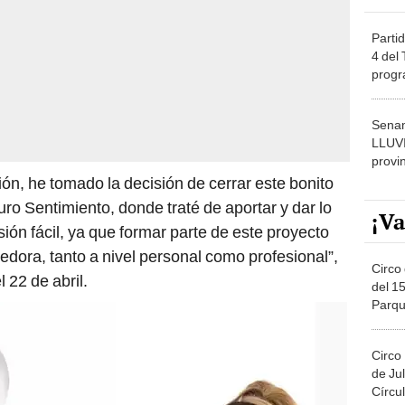
Partid
4 del
progr
dónde
Senam
LLUV
provi
ón, he tomado la decisión de cerrar este bonito
uro Sentimiento, donde traté de aportar y dar lo
¡Va
ión fácil, ya que formar parte de este proyecto
edora, tanto a nivel personal como profesional”,
Circo 
 22 de abril.
del 15
Parqu
Migue
Circo
de Jul
Círcul