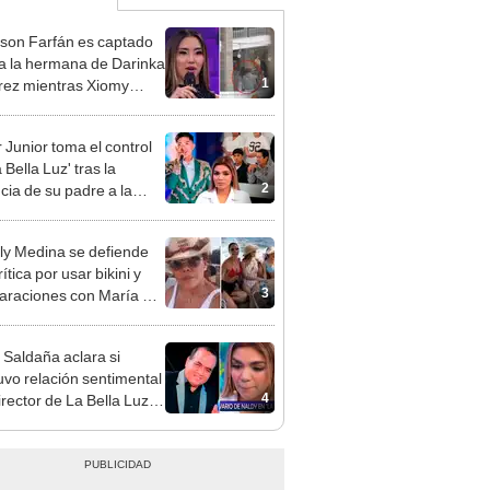
rson Farfán es captado
 a la hermana de Darinka
1
ez mientras Xiomy
hiro trabajaba: “Él tiene
”
 Junior toma el control
 Bella Luz' tras la
2
cia de su padre a la
sta por caso Naldy
aña
y Medina se defiende
rítica por usar bikini y
3
raciones con María Pía
lo: ¿Debo ir a la playa
oncho?"
 Saldaña aclara si
vo relación sentimental
4
irector de La Bella Luz
denunciarlo por
ientos: “Me parece muy