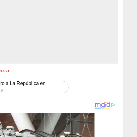
 CUEVA
ero a La República en
le