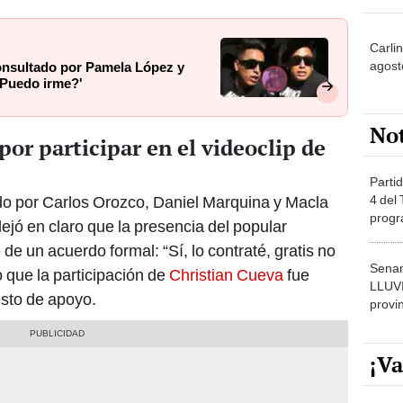
Carli
agost
consultado por Pamela López y
¿Puedo irme?'
No
por participar en el videoclip de
Partid
4 del
o por Carlos Orozco, Daniel Marquina y Macla
progr
jó en claro que la presencia del popular
dónde
e de un acuerdo formal: “Sí, lo contraté, gratis no
Senam
o que la participación de
Christian Cueva
fue
LLUV
esto de apoyo.
provi
¡Va