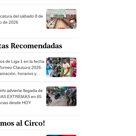
ncatura del sábado 8 de
o de 2026
tas Recomendadas
os de Liga 1 en la fecha
 Torneo Clausura 2026:
amación, horarios y
 ver
hi advierte llegada de
IAS EXTREMAS en 65
ncias desde HOY
mos al Circo!