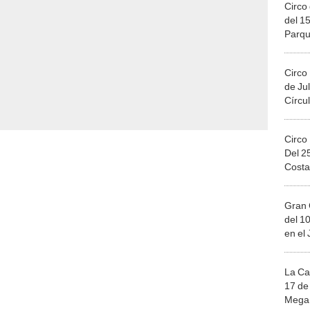
Circo 
del 15
Parqu
Migue
Circo
de Jul
Círcul
Circo
Del 2
Costa
Gran 
del 10
en el
La Ca
17 de 
Mega 