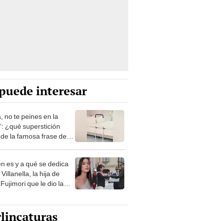
puede interesar
, no te peines en la
: ¿qué superstición
de la famosa frase de
nanitos Verdes?
n es y a qué se dedica
Villanella, la hija de
Fujimori que le dio la
 a nivel nacional?
lincaturas