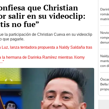
nfiesa que Christian
Darin
r salir en su videoclip:
román
matri
tis no fue”
hija: 
y muc
Novio
e la participación de Christian Cueva en su videoclip
rompe
vo que pagarle.
denun
a Luz, lanza tentadora propuesta a Naldy Saldaña tras
La Be
apoy
Naldy
 a la hermana de Darinka Ramírez mientras Xiomy
mantu
s…”
con d
tras 
tocam
Óscar
bajo”
Bella
propu
tras 
tocam
tipo d