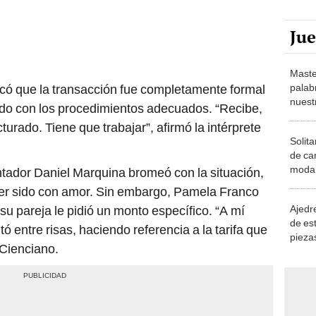
Ju
Maste
palab
có que la transacción fue completamente formal
nuest
rdo con los procedimientos adecuados. “Recibe,
turado. Tiene que trabajar”, afirmó la intérprete
Solita
de ca
moda.
entador Daniel Marquina bromeó con la situación,
demue
er sido con amor. Sin embargo, Pamela Franco
Ajedre
su pareja le pidió un monto específico. “A mí
de es
 entre risas, haciendo referencia a la tarifa que
piezas
 Cienciano.
consi