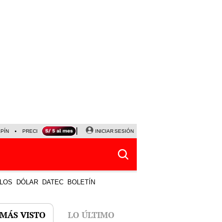
LPÍN
PRECIO DEL DÓLAR
CORTE DE LUZ
INICIAR SESIÓN
VIERNES 7 DE AGOSTO
ALBER
LOS
DÓLAR
DATEC
BOLETÍN
 MÁS VISTO
LO ÚLTIMO