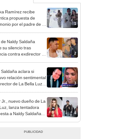
ka Ramírez recibe
tica propuesta de
1
monio por el padre de su
"Entre nervios, lágrimas
hísima felicidad"
 de Naldy Saldaña
 su silencio tras
2
cia contra exdirector de
lla Luz: "Tiene todo mi
o"
 Saldaña aclara si
vo relación sentimental
3
irector de La Bella Luz
denunciarlo por
ientos: “Me parece muy
 Jr., nuevo dueño de La
 Luz, lanza tentadora
4
esta a Naldy Saldaña
denuncia por
ientos: “Va a haber otro
e ley”