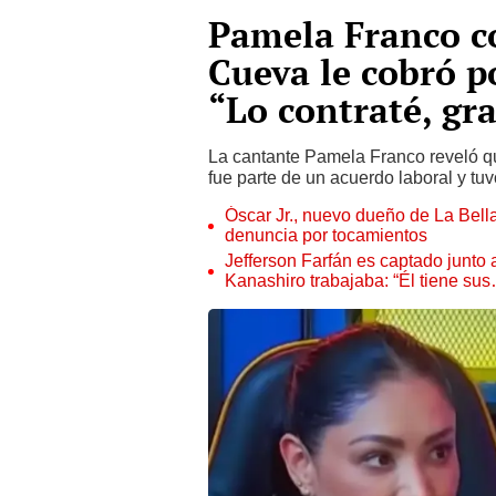
Pamela Franco co
Cueva le cobró po
“Lo contraté, gra
La cantante Pamela Franco reveló qu
fue parte de un acuerdo laboral y tu
Óscar Jr., nuevo dueño de La Bell
denuncia por tocamientos
Jefferson Farfán es captado junto
Kanashiro trabajaba: “Él tiene su