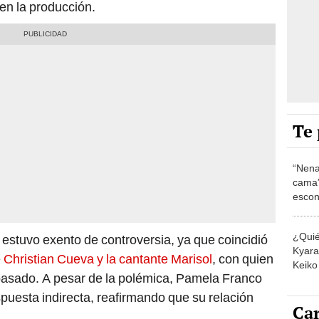
 en la producción.
Te 
“Nena
cama”
escon
los E
¿Quié
 estuvo exento de controversia, ya que coincidió
Kyara 
e
Christian Cueva y la cantante Marisol
, con quien
Keiko 
 pasado. A pesar de la polémica, Pamela Franco
contra
spuesta indirecta, reafirmando que su relación
Car