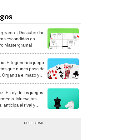
egos
rgrama: ¡Descubre las
ras escondidas en
ro Mastergrama!
rio: El legendario juego
rtas que nunca pasa de
 Organiza el mazo y
stra tu habilidad.
z: El rey de los juegos
trategia. Mueve tus
, anticipa al rival y
gue el jaque mate.