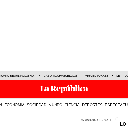
NUANO RESULTADOS HOY
CASO MOCHASUELDOS
MIGUEL TORRES
LEY PU
N
ECONOMÍA
SOCIEDAD
MUNDO
CIENCIA
DEPORTES
ESPECTÁCU
26 Mar 2025 | 17:02 h
LO