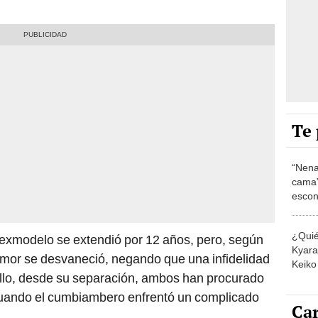
Te 
“Nena
cama”
escon
los E
¿Quié
la exmodelo se extendió por 12 años, pero, según
Kyara 
l amor se desvaneció, negando que una infidelidad
Keiko 
ello, desde su separación, ambos han procurado
contra
cuando el cumbiambero enfrentó un complicado
Car