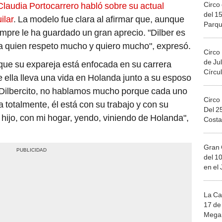
Circo 
Claudia Portocarrero habló sobre su actual
del 15
ilar
. La modelo fue clara al afirmar que, aunque
Parqu
mpre le ha guardado un gran aprecio. "Dilber es
Migue
 a quien respeto mucho y quiero mucho", expresó.
Circo
de Jul
ue su expareja está enfocada en su carrera
Círcul
e ella lleva una vida en Holanda junto a su esposo
 Dilbercito, no hablamos mucho porque cada uno
Circo
 totalmente, él está con su trabajo y con su
Del 2
 hijo, con mi hogar, yendo, viniendo de Holanda",
Costa
Gran 
del 10
en el
La Ca
17 de 
Mega 