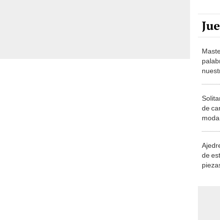
Ju
Maste
palab
nuest
Solita
de ca
moda.
demue
Ajedre
de es
piezas
consi