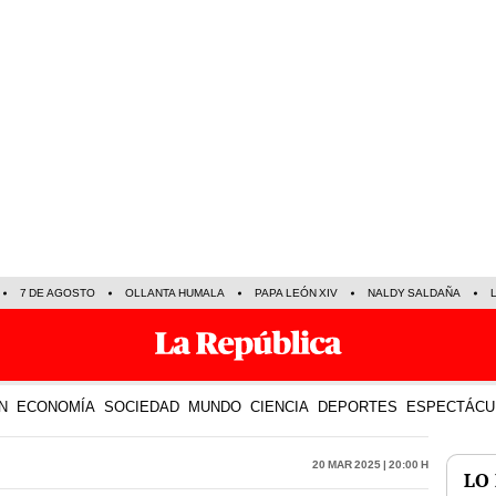
7 DE AGOSTO
OLLANTA HUMALA
PAPA LEÓN XIV
NALDY SALDAÑA
N
ECONOMÍA
SOCIEDAD
MUNDO
CIENCIA
DEPORTES
ESPECTÁCU
20 Mar 2025 | 20:00 h
LO