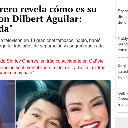
rero revela cómo es su
Espos
on Dilbert Aguilar:
direct
defie
da"
confe
con N
Naldy
dos a
la televisón en 'El gran chef famosos' habló, habló
mantu
 Aguilar tras años de separación y aseguró que cada
con d
tras 
de Shirley Cherres, en trágico accidente en Cañete
tocam
Kenji
bajo”
lación sentimental con director de La Bella Luz tras
su ac
parece muy bajo”
Fujim
los ev
Érika,
Gabri
Cháva
relac
cuánd
mome