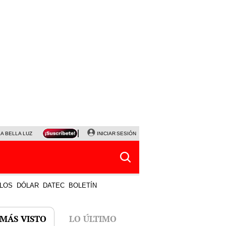
LA BELLA LUZ
MAGALY MEDINA
INICIAR SESIÓN
SINUANO RESULTADOS HOY
JANET TELLO
LOS
DÓLAR
DATEC
BOLETÍN
 MÁS VISTO
LO ÚLTIMO