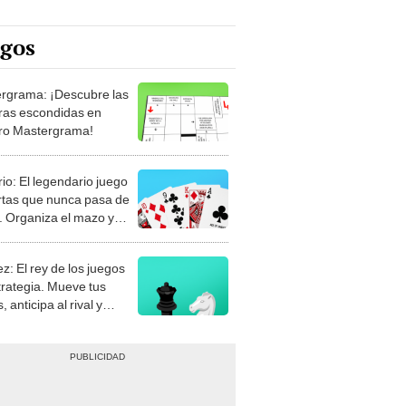
egos
rgrama: ¡Descubre las
ras escondidas en
ro Mastergrama!
rio: El legendario juego
rtas que nunca pasa de
 Organiza el mazo y
stra tu habilidad.
z: El rey de los juegos
trategia. Mueve tus
, anticipa al rival y
gue el jaque mate.