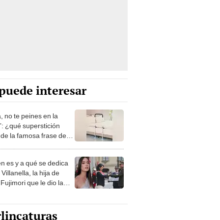
puede interesar
, no te peines en la
: ¿qué superstición
de la famosa frase de
nanitos Verdes?
n es y a qué se dedica
Villanella, la hija de
Fujimori que le dio la
 a nivel nacional?
lincaturas