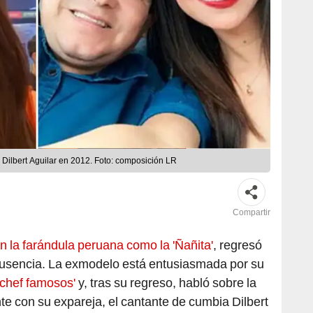
 Dilbert Aguilar en 2012. Foto: composición LR
Compartir
n la farándula peruana como la 'Ñañita'
, regresó
e ausencia. La exmodelo está entusiasmada por su
 chef famosos'
y, tras su regreso, habló sobre la
e con su expareja, el cantante de cumbia Dilbert