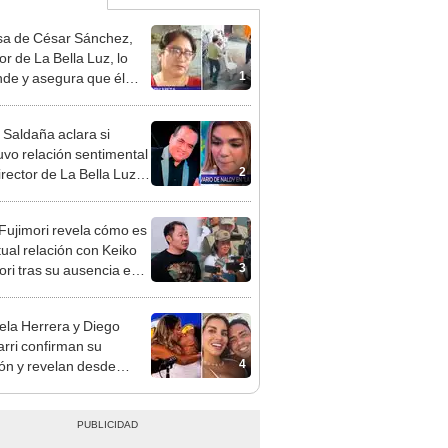
a de César Sánchez,
or de La Bella Luz, lo
1
nde y asegura que él
só relación clandestina
aldy Saldaña: "Hace
 Saldaña aclara si
ños"
vo relación sentimental
2
irector de La Bella Luz
denunciarlo por
ientos: “Me parece muy
 Fujimori revela cómo es
tual relación con Keiko
3
ori tras su ausencia en
entos: "Mi familia es
 mi suegra..."
ela Herrera y Diego
rri confirman su
4
ión y revelan desde
o son pareja: "Un
nto muy bonito"