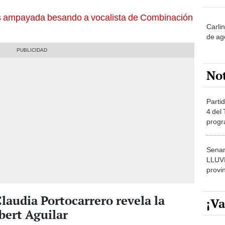
 ampayada besando a vocalista de Combinación
Carli
de ag
No
Partid
4 del
progr
dónde
Senam
LLUV
provi
laudia Portocarrero revela la
¡Va
bert Aguilar