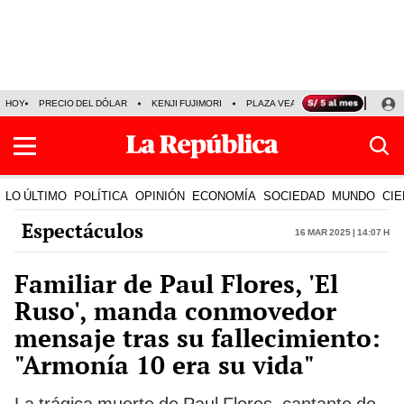
HOY
PRECIO DEL DÓLAR
KENJI FUJIMORI
PLAZA VEA
FERIADOS
KE
LO ÚLTIMO
POLÍTICA
OPINIÓN
ECONOMÍA
SOCIEDAD
MUNDO
CIE
Espectáculos
16 Mar 2025 | 14:07 h
Familiar de Paul Flores, 'El
Ruso', manda conmovedor
mensaje tras su fallecimiento:
"Armonía 10 era su vida"