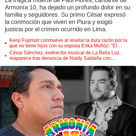
La trágica muerte de Paul Flores, cantante de
Armonía 10, ha dejado un profundo dolor en su
familia y seguidores. Su primo César expresó
la conmoción que viven en Piura y exigió
justicia por el crimen ocurrido en Lima.
Kenji Fujimori conmueve al revelar la dura razón por la
que no tiene hijos con su esposa Erika Muñóz: "El
proceso judicial"
César Sánchez, exdirector musical de La Bella Luz,
reaparece tras denuncia de Naldy Saldaña con
polémico pedido