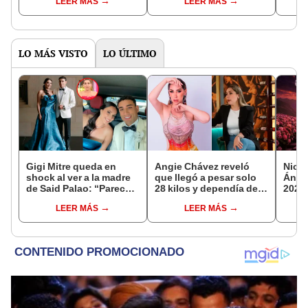
LEER MÁS
LEER MÁS
presión”
pasó la luz roja
se re
LO MÁS VISTO
LO ÚLTIMO
Gigi Mitre queda en
Angie Chávez reveló
Nicky
shock al ver a la madre
que llegó a pesar solo
Ángel
de Said Palao: “Parece
28 kilos y dependía de
2026:
su hermana es súper
sondas para
entra
LEER MÁS
LEER MÁS
joven”
alimentarse: “Atravesé
Coch
una situación difícil”