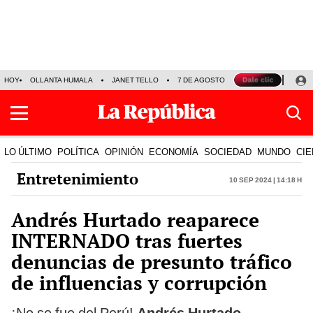
HOY
OLLANTA HUMALA
JANET TELLO
7 DE AGOSTO
TINKA RESULTADOS
LO ÚLTIMO
POLÍTICA
OPINIÓN
ECONOMÍA
SOCIEDAD
MUNDO
CIE
Entretenimiento
10 Sep 2024 | 14:18 h
Andrés Hurtado reaparece
INTERNADO tras fuertes
denuncias de presunto tráfico
de influencias y corrupción