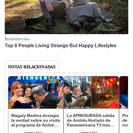
NOTAS RELACIONADAS
Magaly Medina destapa
La APRESURADA salida
Presi
la verdad sobre su visita
de Andrés Hurtado de
de Ju
al programa de Andrés
Panamericana TV tras
rompe
Hurtado en 2021: “Hubo
ser suspendido: se
exige