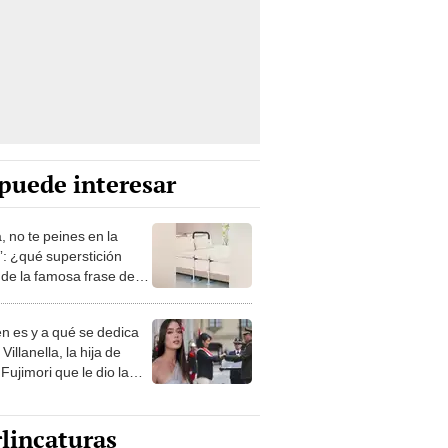
puede interesar
, no te peines en la
: ¿qué superstición
de la famosa frase de
nanitos Verdes?
n es y a qué se dedica
Villanella, la hija de
Fujimori que le dio la
 a nivel nacional?
lincaturas