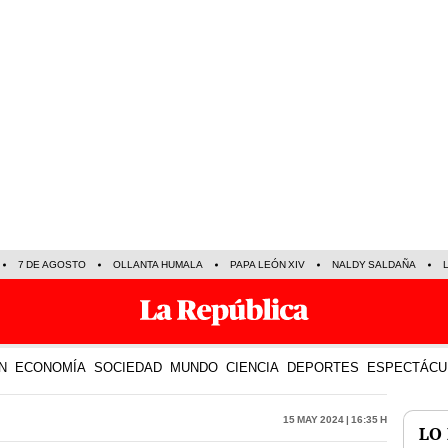
7 DE AGOSTO
OLLANTA HUMALA
PAPA LEÓN XIV
NALDY SALDAÑA
N
ECONOMÍA
SOCIEDAD
MUNDO
CIENCIA
DEPORTES
ESPECTÁCU
15 May 2024 | 16:35 h
LO