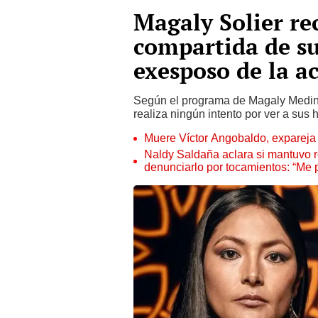
Magaly Solier re
compartida de sus
exesposo de la ac
Según el programa de Magaly Medin
realiza ningún intento por ver a sus h
Muere Víctor Angobaldo, expareja 
Naldy Saldaña aclara si mantuvo re
denunciarlo por tocamientos: “Me 