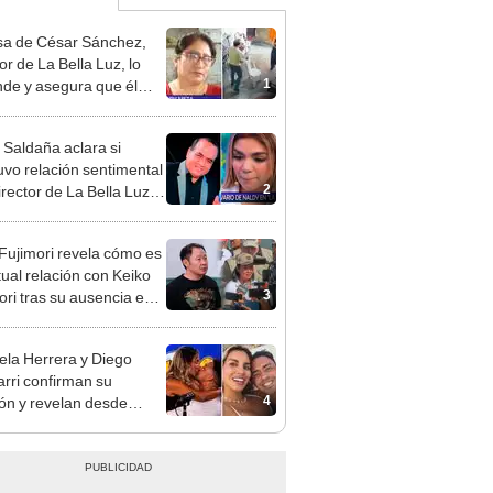
a de César Sánchez,
or de La Bella Luz, lo
1
nde y asegura que él
só relación clandestina
aldy Saldaña: "Hace
 Saldaña aclara si
ños"
vo relación sentimental
2
irector de La Bella Luz
denunciarlo por
ientos: “Me parece muy
 Fujimori revela cómo es
tual relación con Keiko
3
ori tras su ausencia en
entos: "Mi familia es
 mi suegra..."
ela Herrera y Diego
rri confirman su
4
ión y revelan desde
o son pareja: "Un
nto muy bonito"