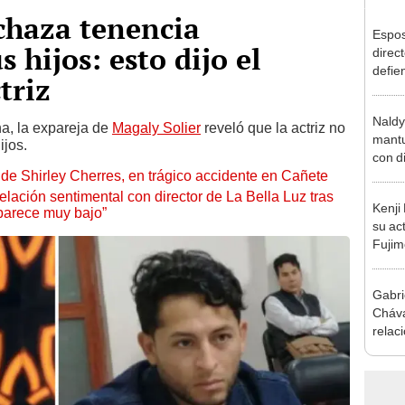
chaza tenencia
Espos
 hijos: esto dijo el
direct
defie
triz
confe
con N
Naldy
dos a
a, la expareja de
Magaly Solier
reveló que la actriz no
mantu
ijos.
con d
de Shirley Cherres, en trágico accidente en Cañete
tras 
tocam
lación sentimental con director de La Bella Luz tras
Kenji
bajo”
parece muy bajo”
su ac
Fujim
los ev
Érika,
Gabri
Cháva
relac
cuánd
mome