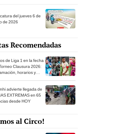
ncatura del jueves 6 de
o de 2026
tas Recomendadas
os de Liga 1 en la fecha
 Torneo Clausura 2026:
amación, horarios y
 ver
hi advierte llegada de
IAS EXTREMAS en 65
ncias desde HOY
mos al Circo!