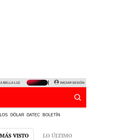
LA BELLA LUZ
MAGALY MEDINA
INICIAR SESIÓN
SINUANO RESULTADOS HOY
JANET TELLO
LOS
DÓLAR
DATEC
BOLETÍN
 MÁS VISTO
LO ÚLTIMO