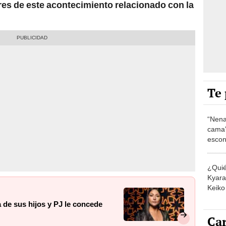
s de este acontecimiento relacionado con la
Te 
“Nena
cama”
escon
los E
¿Quié
Kyara 
Keiko 
contra
 de sus hijos y PJ le concede
Car