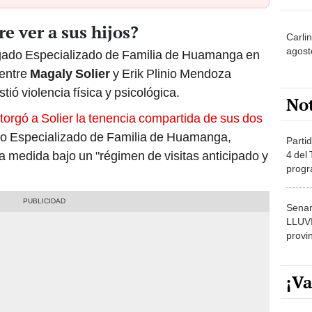
e ver a sus hijos?
Carli
agost
zgado Especializado de Familia de Huamanga en
 entre
Magaly Solier
y Erik Plinio Mendoza
ió violencia física y psicológica.
No
torgó a Solier la
tenencia compartida de sus dos
ado Especializado de Familia de Huamanga,
Partid
 medida bajo un "régimen de visitas anticipado y
4 del
progr
dónde
Senam
LLUV
provi
¡Va