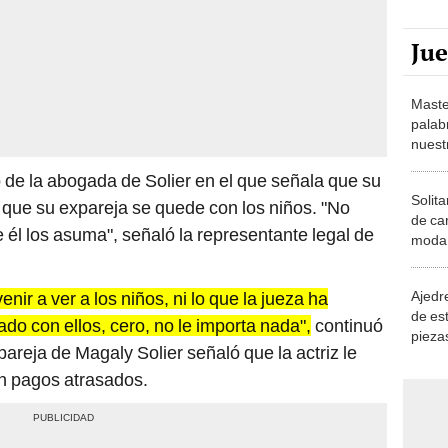
Ju
Maste
palab
nuest
 de la abogada de Solier en el que señala que su
Solita
 que su expareja se quede con los niños. "No
de ca
él los asuma", señaló la representante legal de
moda.
demue
Ajedre
ir a ver a los niños, ni lo que la jueza ha
de es
do con ellos, cero, no le importa nada",
continuó
piezas
pareja de Magaly Solier señaló que la actriz le
consi
n pagos atrasados.