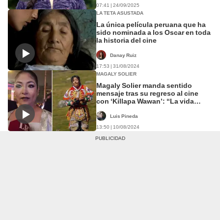
07:41 | 24/09/2025
LA TETA ASUSTADA
La única película peruana que ha
sido nominada a los Oscar en toda
la historia del cine
Danay Ruiz
17:53 | 31/08/2024
MAGALY SOLIER
Magaly Solier manda sentido
mensaje tras su regreso al cine
con ‘Killapa Wawan’: “La vida
continúa”
Luis Pineda
13:50 | 10/08/2024