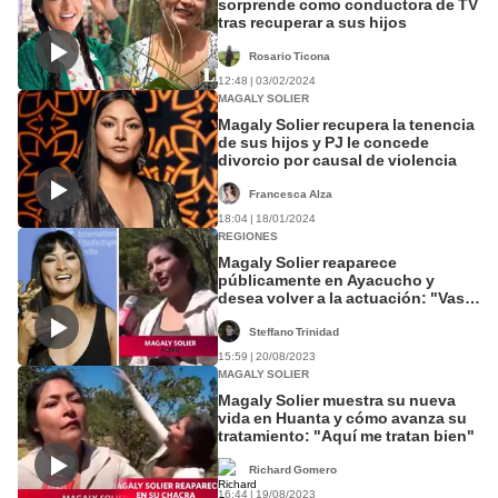
sorprende como conductora de TV
tras recuperar a sus hijos
Rosario Ticona
12:48 | 03/02/2024
MAGALY SOLIER
Magaly Solier recupera la tenencia
de sus hijos y PJ le concede
divorcio por causal de violencia
Francesca Alza
18:04 | 18/01/2024
REGIONES
Magaly Solier reaparece
públicamente en Ayacucho y
desea volver a la actuación: "Vas a
lograrlo"
Steffano Trinidad
15:59 | 20/08/2023
MAGALY SOLIER
Magaly Solier muestra su nueva
vida en Huanta y cómo avanza su
tratamiento: "Aquí me tratan bien"
Richard Gomero
16:44 | 19/08/2023