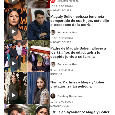
Milagros Maccha
13:22 | 23/05/2024
MAGALY SOLIER
Magaly Solier rechaza tenencia
compartida de sus hijos: esto dijo
el exesposo de la actriz
Francesca Alza
16:35 | 15/05/2024
MAGALY SOLIER
Padre de Magaly Solier falleció a
los 72 años de edad: actriz lo
despide junto a su familia
Francesca Alza
08:45 | 29/04/2024
IMPRESA
Norma Martínez y Magaly Solier
protagonizarán película
Estefany Barrientos
17:43 | 17/03/2024
MAGALY SOLIER
¡Brilla en Ayacucho! Magaly Solier