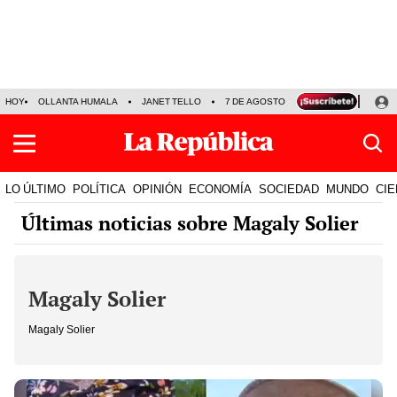
HOY
OLLANTA HUMALA
JANET TELLO
7 DE AGOSTO
TINKA RESULTADOS
LO ÚLTIMO
POLÍTICA
OPINIÓN
ECONOMÍA
SOCIEDAD
MUNDO
CIE
Últimas noticias sobre Magaly Solier
Magaly Solier
Magaly Solier