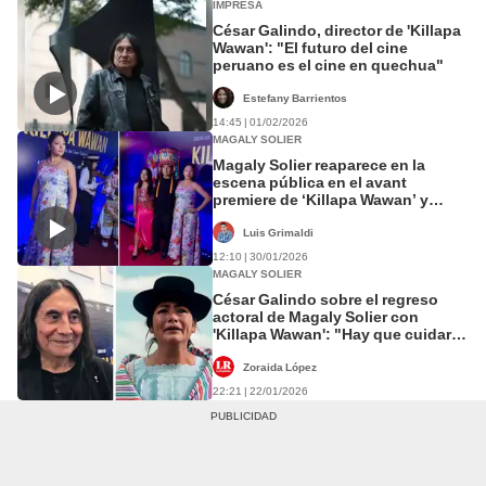
IMPRESA
César Galindo, director de 'Killapa
Wawan': "El futuro del cine
peruano es el cine en quechua"
Estefany Barrientos
14:45 | 01/02/2026
MAGALY SOLIER
Magaly Solier reaparece en la
escena pública en el avant
premiere de ‘Killapa Wawan’ y
usuarios halagan su participación:
“Una gran actriz”
Luis Grimaldi
12:10 | 30/01/2026
MAGALY SOLIER
César Galindo sobre el regreso
actoral de Magaly Solier con
'Killapa Wawan': "Hay que cuidarla,
es un ícono nacional"
Zoraida López
22:21 | 22/01/2026