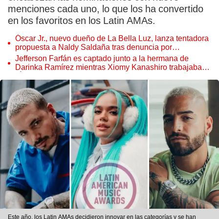
menciones cada uno, lo que los ha convertido
en los favoritos en los Latin AMAs.
Óscar Jr., nuevo dueño de La Bella Luz, lanza tentadora
propuesta a Naldy Saldaña tras denuncia por
tocamientos
Jefferson Farfán es captado junto a la hermana de
Darinka Ramírez mientras Xiomy Kanashiro trabajaba:
“Él tiene sus…”
Este año, los Latin AMAs decidieron innovar en las categorías y se han