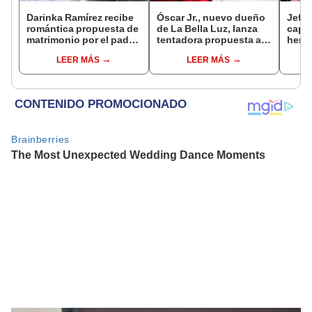
Darinka Ramírez recibe
Óscar Jr., nuevo dueño
Jeffe
romántica propuesta de
de La Bella Luz, lanza
capta
matrimonio por el padre
tentadora propuesta a
herm
de su hija: "Entre
Naldy Saldaña tras
Ramí
LEER MÁS
LEER MÁS
nervios, lágrimas y
denuncia por
Kanas
muchísima felicidad"
tocamientos: “Va a
tien
haber otro tipo de ley”