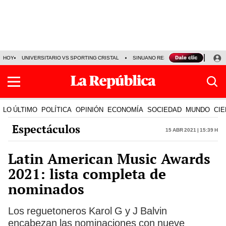
HOY
UNIVERSITARIO VS SPORTING CRISTAL
SINUANO RESULTADOS HOY
CA
LO ÚLTIMO
POLÍTICA
OPINIÓN
ECONOMÍA
SOCIEDAD
MUNDO
CIE
Espectáculos
15 Abr 2021 | 15:39 h
Latin American Music Awards
2021: lista completa de
nominados
Los reguetoneros Karol G y J Balvin
encabezan las nominaciones con nueve