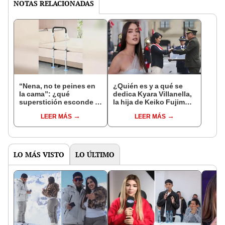
NOTAS RELACIONADAS
“Nena, no te peines en
¿Quién es y a qué se
la cama”: ¿qué
dedica Kyara Villanella,
superstición esconde la
la hija de Keiko Fujimori
famosa frase de los
que le dio la contra a
LEER MÁS
LEER MÁS
Enanitos Verdes?
nivel nacional?
LO MÁS VISTO
LO ÚLTIMO