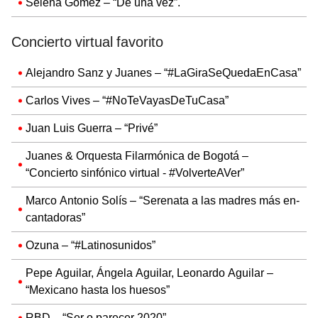
Selena Gomez – “De una vez”.
Concierto virtual favorito
Alejandro Sanz y Juanes – “#LaGiraSeQuedaEnCasa”
Carlos Vives – “#NoTeVayasDeTuCasa”
Juan Luis Guerra – “Privé”
Juanes & Orquesta Filarmónica de Bogotá –
“Concierto sinfónico virtual - #VolverteAVer”
Marco Antonio Solís – “Serenata a las madres más en-
cantadoras”
Ozuna – “#Latinosunidos”
Pepe Aguilar, Ángela Aguilar, Leonardo Aguilar –
“Mexicano hasta los huesos”
RBD – “Ser o parecer 2020”