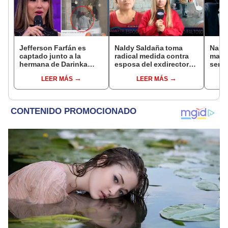
Jefferson Farfán es
Naldy Saldaña toma
Naldy
captado junto a la
radical medida contra
mant
hermana de Darinka
esposa del exdirector
senti
Ramírez mientras Xiomy
de La Bella Luz tras
de La
LEER MÁS
LEER MÁS
Kanashiro trabajaba: “Él
acusarla de tener
denun
tiene sus…”
relación con él: “Es
toca
bastante grave”
pare