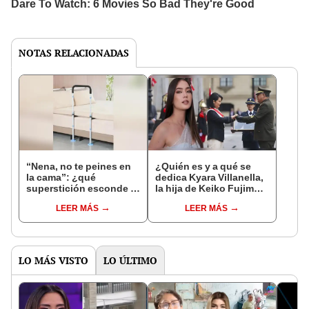
NOTAS RELACIONADAS
“Nena, no te peines en
¿Quién es y a qué se
la cama”: ¿qué
dedica Kyara Villanella,
superstición esconde la
la hija de Keiko Fujimori
famosa frase de los
que le dio la contra a
LEER MÁS
LEER MÁS
Enanitos Verdes?
nivel nacional?
LO MÁS VISTO
LO ÚLTIMO