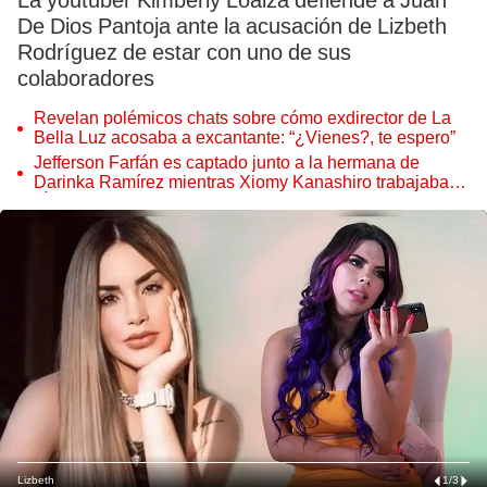
La youtuber Kimberly Loaiza defiende a Juan
De Dios Pantoja ante la acusación de Lizbeth
Rodríguez de estar con uno de sus
colaboradores
Revelan polémicos chats sobre cómo exdirector de La
Bella Luz acosaba a excantante: “¿Vienes?, te espero”
Jefferson Farfán es captado junto a la hermana de
Darinka Ramírez mientras Xiomy Kanashiro trabajaba:
“Él tiene sus…”
Lizbeth
1
/
3