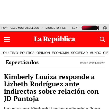
HOY
CASO MOCHASUELDOS
MIGUEL TORRES
LEY PULPÍN
PRECIO DEL
LO ÚLTIMO
POLÍTICA
OPINIÓN
ECONOMÍA
SOCIEDAD
MUNDO
CIE
Espectáculos
19 Abr 2020 | 23:10 h
Kimberly Loaiza responde a
Lizbeth Rodríguez ante
indirectas sobre relación con
JD Pantoja