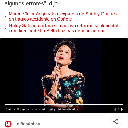
algunos errores”, dijo.
Muere Víctor Angobaldo, expareja de Shirley Cherres,
en trágico accidente en Cañete
Naldy Saldaña aclara si mantuvo relación sentimental
con director de La Bella Luz tras denunciarlo por
tocamientos: “Me parece muy bajo”
Renée Zellweger se sincera sobre sus problemas mentales.
1
/
3
La República