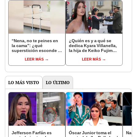
“Nena, no te peines en
¿Quién es y a qué se
la cama”: ¿qué
dedica Kyara Villanella,
superstición esconde la
la hija de Keiko Fujimori
famosa frase de los
que le dio la contra a
LEER MÁS
LEER MÁS
Enanitos Verdes?
nivel nacional?
LO MÁS VISTO
LO ÚLTIMO
Jefferson Farfán es
Óscar Junior toma el
Naldy