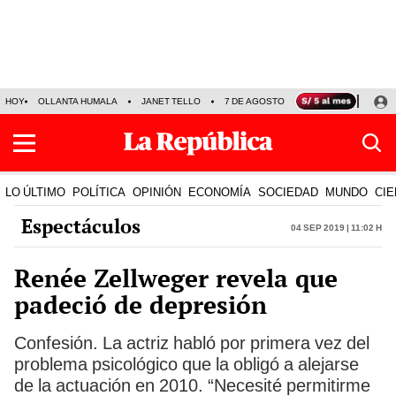
HOY
OLLANTA HUMALA
JANET TELLO
7 DE AGOSTO
TINKA RESULTADOS
LO ÚLTIMO
POLÍTICA
OPINIÓN
ECONOMÍA
SOCIEDAD
MUNDO
CIE
Espectáculos
04 Sep 2019 | 11:02 h
Renée Zellweger revela que
padeció de depresión
Confesión. La actriz habló por primera vez del
problema psicológico que la obligó a alejarse
de la actuación en 2010. “Necesité permitirme