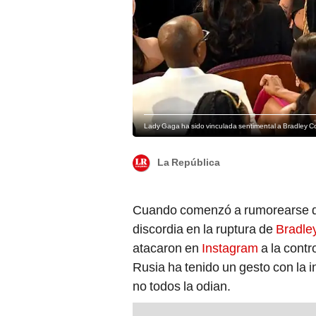
Lady Gaga ha sido vinculada sentimental a Bradley C
La República
Cuando comenzó a rumorearse
discordia en la ruptura de
Bradle
atacaron en
Instagram
a la contr
Rusia ha tenido un gesto con la i
no todos la odian.