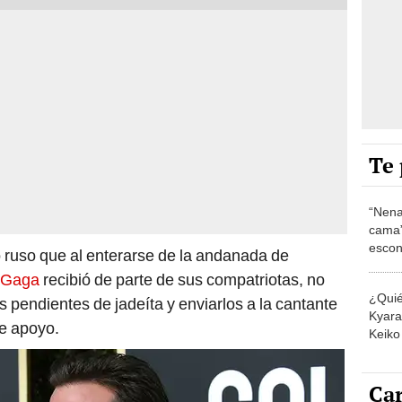
Te 
“Nena
cama”
escon
 ruso que al enterarse de la andanada de
los E
 Gaga
recibió de parte de sus compatriotas, no
¿Quié
 pendientes de jadeíta y enviarlos a la cantante
Kyara 
e apoyo.
Keiko 
contra
Car