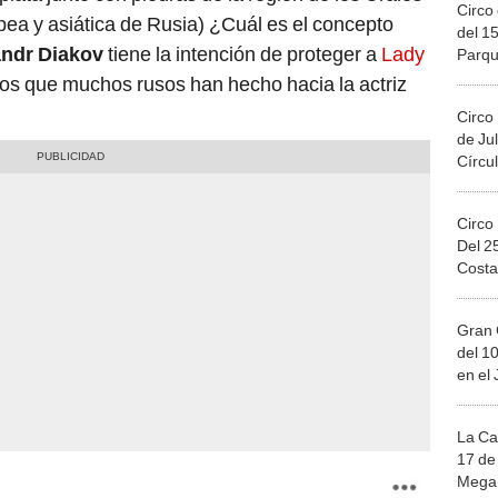
Circo 
ropea y asiática de Rusia) ¿Cuál es el concepto
del 15
ndr Diakov
tiene la intención de proteger a
Lady
Parqu
Migue
os que muchos rusos han hecho hacia la actriz
Circo
de Jul
Círcul
Circo
Del 2
Costa
Gran 
del 10
en el
La Ca
17 de 
Mega 