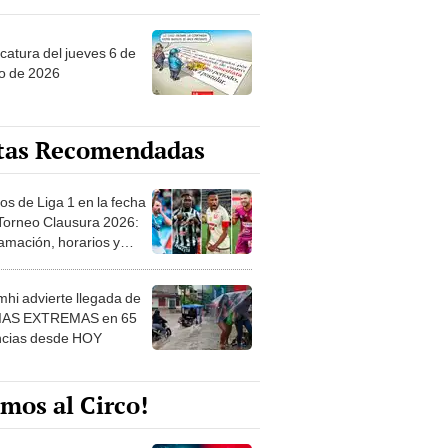
ncatura del jueves 6 de
o de 2026
tas Recomendadas
os de Liga 1 en la fecha
 Torneo Clausura 2026:
amación, horarios y
 ver
hi advierte llegada de
IAS EXTREMAS en 65
ncias desde HOY
mos al Circo!