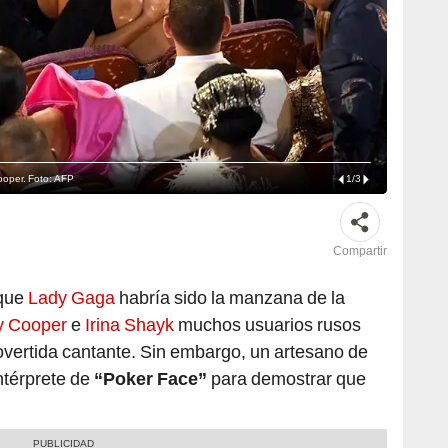
ooper. Foto: AFP
1
/
3
Compartir
 que
Lady Gaga
habría sido la manzana de la
y Cooper
e
Irina Shayk
muchos usuarios rusos
overtida cantante. Sin embargo, un artesano de
ntérprete de
“Poker Face”
para demostrar que