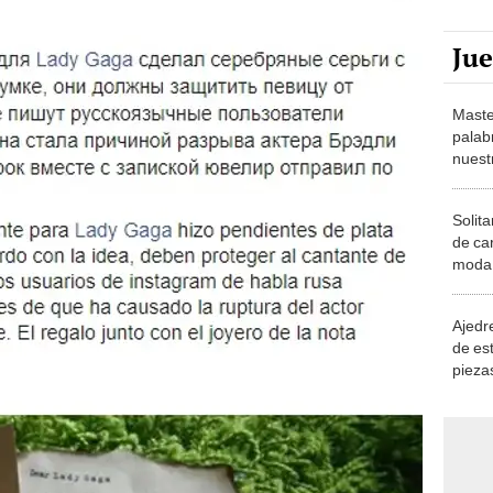
Ju
Maste
palab
nuest
Solita
de ca
moda.
demue
Ajedre
de es
piezas
consi