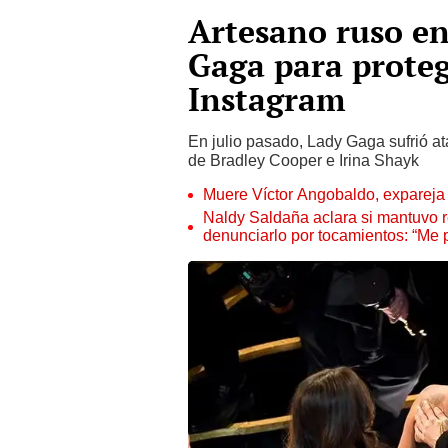
Artesano ruso en
Gaga para proteg
Instagram
En julio pasado, Lady Gaga sufrió a
de Bradley Cooper e Irina Shayk
Muere Víctor Angobaldo, expareja 
Naldy Saldaña aclara si mantuvo re
denunciarlo por tocamientos: “Me 