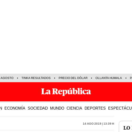
E AGOSTO
TINKA RESULTADOS
PRECIO DEL DÓLAR
OLLANTA HUMALA
P
N
ECONOMÍA
SOCIEDAD
MUNDO
CIENCIA
DEPORTES
ESPECTÁCU
14 Ago 2019 | 13:39 h
LO