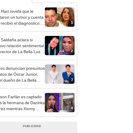
 Hart revela que le
taron un tumor y cuenta
1
recibió el diagnóstico:
res muy fuertes..."
 Saldaña aclara si
vo relación sentimental
2
irector de La Bella Luz
denunciarlo por
ientos: “Me parece muy
gos denuncian presuntos
atos de Óscar Junior,
3
del dueño de La Bella
"Humilla a los demás"
rson Farfán es captado
 a la hermana de Darinka
4
ez mientras Xiomy
hiro trabajaba: “Él tiene
”