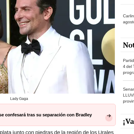
Carli
agost
No
Partid
4 del
progr
dónde
Senam
LLUV
Lady Gaga
provi
 se confesará tras su separación con Bradley
¡Va
lata junto con piedras de la región de los Urales