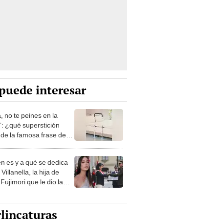
puede interesar
, no te peines en la
: ¿qué superstición
de la famosa frase de
nanitos Verdes?
n es y a qué se dedica
Villanella, la hija de
Fujimori que le dio la
 a nivel nacional?
lincaturas