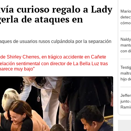
vía curioso regalo a Lady
Mario
erla de ataques en
detec
cómo 
"Dolo
Naldy
taques de usuarios rusos culpándola por la separación
mantu
con d
de Shirley Cherres, en trágico accidente en Cañete
tras 
tocam
lación sentimental con director de La Bella Luz tras
Testi
bajo”
parece muy bajo”
maltr
hijo 
Luz: 
Jeffe
junto
Ramír
Kanas
sus…