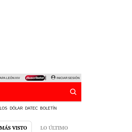
APA LEÓN XIV
NALDY SALDAÑA
INICIAR SESIÓN
LA BELLA LUZ
MAGALY MEDINA
HORÓS
LOS
DÓLAR
DATEC
BOLETÍN
 MÁS VISTO
LO ÚLTIMO