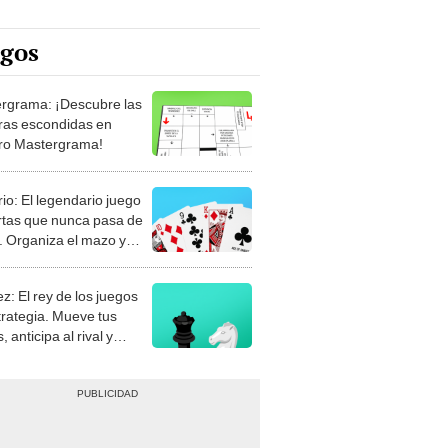
egos
rgrama: ¡Descubre las
ras escondidas en
ro Mastergrama!
rio: El legendario juego
rtas que nunca pasa de
 Organiza el mazo y
stra tu habilidad.
z: El rey de los juegos
trategia. Mueve tus
, anticipa al rival y
gue el jaque mate.