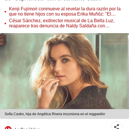
Kenji Fujimori conmueve al revelar la dura razón por la
que no tiene hijos con su esposa Erika Muñóz: "El
proceso judicial"
César Sánchez, exdirector musical de La Bella Luz,
reaparece tras denuncia de Naldy Saldaña con
polémico pedido
Sofía Castro, hija de Angélica Rivera incursiona en el reggaetón