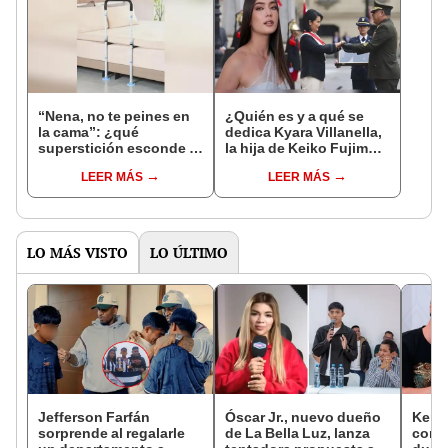
“Nena, no te peines en
¿Quién es y a qué se
la cama”: ¿qué
dedica Kyara Villanella,
superstición esconde la
la hija de Keiko Fujimori
famosa frase de los
que le dio la contra a
LEER MÁS
LEER MÁS
Enanitos Verdes?
nivel nacional?
LO MÁS VISTO
LO ÚLTIMO
Jefferson Farfán
Óscar Jr., nuevo dueño
Kenji
sorprende al regalarle
de La Bella Luz, lanza
conmu