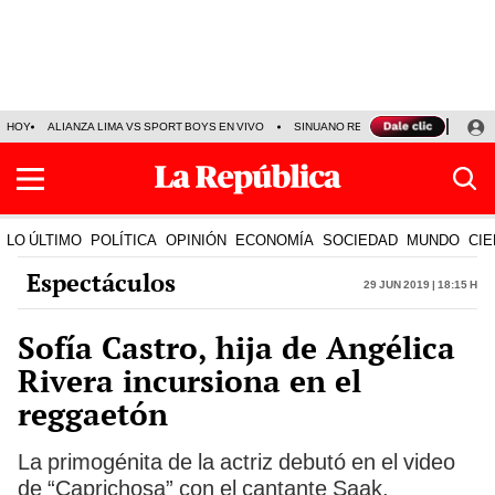
HOY
ALIANZA LIMA VS SPORT BOYS EN VIVO
SINUANO RESULTADOS HOY
JO
LO ÚLTIMO
POLÍTICA
OPINIÓN
ECONOMÍA
SOCIEDAD
MUNDO
CIE
Espectáculos
29 Jun 2019 | 18:15 h
Sofía Castro, hija de Angélica
Rivera incursiona en el
reggaetón
La primogénita de la actriz debutó en el video
de “Caprichosa” con el cantante Saak.