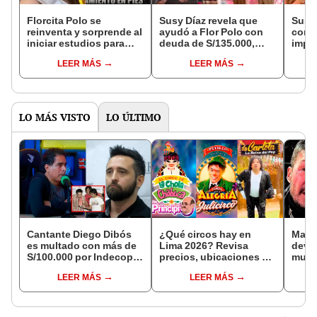
Florcita Polo se
Susy Díaz revela que
Susy 
reinventa y sorprende al
ayudó a Flor Polo con
contr
iniciar estudios para
deuda de S/135.000,
imped
convertirse en
pero ella volvió a
‘Amér
LEER MÁS
LEER MÁS
podóloga : “Yo aprendo
endeudarse: “Que
que p
al toque”
trabaje”
tus h
LO MÁS VISTO
LO ÚLTIMO
Cantante Diego Dibós
¿Qué circos hay en
Marce
es multado con más de
Lima 2026? Revisa
devas
S/100.000 por Indecopi
precios, ubicaciones y
muert
tras ser acusado de
funciones de agosto
Lione
LEER MÁS
LEER MÁS
vender canciones sin
conm
autorización
"Un d
expli