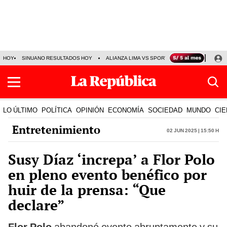
HOY
SINUANO RESULTADOS HOY
ALIANZA LIMA VS SPORT BOYS
JORGE MES
LO ÚLTIMO
POLÍTICA
OPINIÓN
ECONOMÍA
SOCIEDAD
MUNDO
CIE
Entretenimiento
02 Jun 2025 | 15:50 h
Susy Díaz ‘increpa’ a Flor Polo
en pleno evento benéfico por
huir de la prensa: “Que
declare”