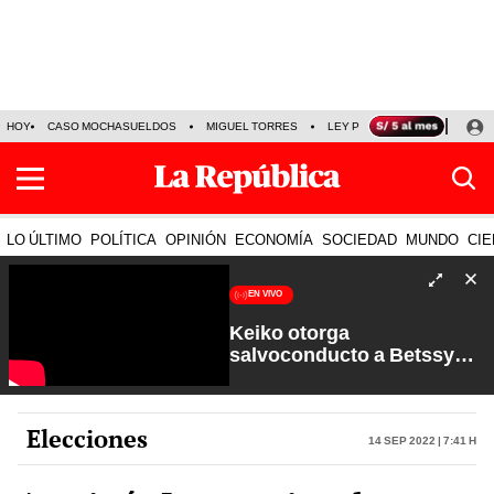
HOY
CASO MOCHASUELDOS
MIGUEL TORRES
LEY PULPÍN
PRECIO DEL
LO ÚLTIMO
POLÍTICA
OPINIÓN
ECONOMÍA
SOCIEDAD
MUNDO
CIE
EN VIVO
Keiko otorga
salvoconducto a Betssy
Chávez y renuevan
Petroperú | Sin Guion con
Rosa María Palacios
Elecciones
14 Sep 2022 | 7:41 h