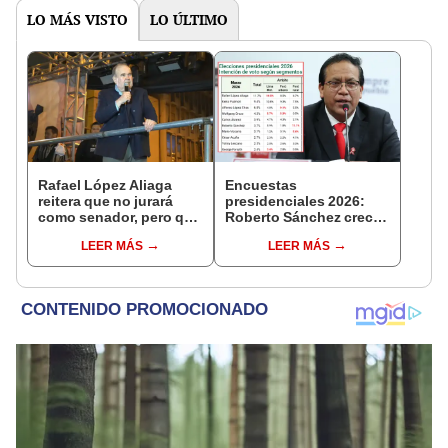
LO MÁS VISTO
LO ÚLTIMO
Rafael López Aliaga
Encuestas
reitera que no jurará
presidenciales 2026:
como senador, pero que
Roberto Sánchez crece
su partido sí estará en el
y ya lidera en el ámbito
LEER MÁS
LEER MÁS
Congreso
rural con 11%