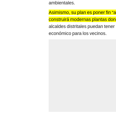
ambientales.
Asimismo, su plan es poner fin “al
construirá modernas plantas donde
alcaldes distritales puedan tener
económico para los vecinos.