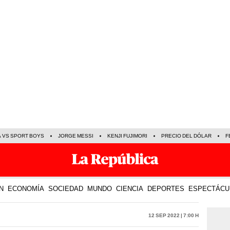
A VS SPORT BOYS
JORGE MESSI
KENJI FUJIMORI
PRECIO DEL DÓLAR
F
N
ECONOMÍA
SOCIEDAD
MUNDO
CIENCIA
DEPORTES
ESPECTÁCU
12 Sep 2022 | 7:00 h