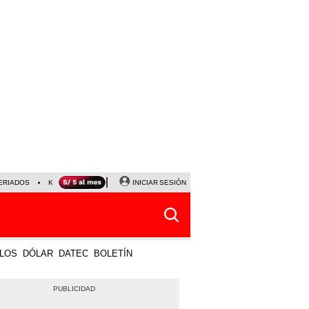
ERIADOS
KEIKO FUJIMORI
NALDY SALDAÑA
INICIAR SESIÓN
JAVIER MILEI
PARTIDOS DE
LOS
DÓLAR
DATEC
BOLETÍN