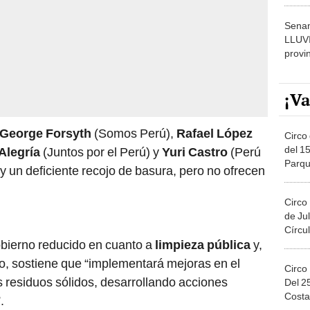
dónde
Senam
LLUV
provi
¡Va
George Forsyth
(Somos Perú),
Rafael López
Circo 
del 15
Alegría
(Juntos por el Perú) y
Yuri Castro
(Perú
Parqu
y un deficiente recojo de basura, pero no ofrecen
Migue
Circo
de Jul
Círcul
obierno reducido en cuanto a
limpieza pública
y,
ómo, sostiene que “implementará mejoras en el
Circo
s residuos sólidos, desarrollando acciones
Del 2
Costa
”.