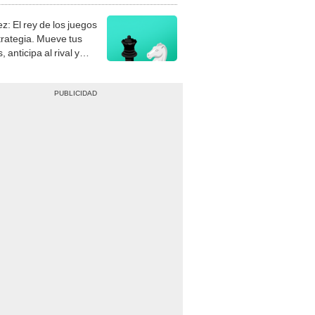
z: El rey de los juegos
trategia. Mueve tus
, anticipa al rival y
gue el jaque mate.