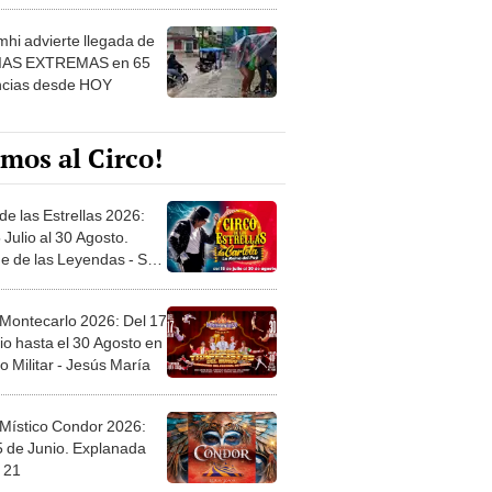
 ver
hi advierte llegada de
IAS EXTREMAS en 65
ncias desde HOY
mos al Circo!
de las Estrellas 2026:
 Julio al 30 Agosto.
e de las Leyendas - San
l
 Montecarlo 2026: Del 17
io hasta el 30 Agosto en
o Militar - Jesús María
 Místico Condor 2026:
5 de Junio. Explanada
 21