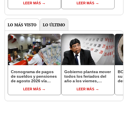
LEER MÁS
LEER MÁS
distritos de LIMA
pensiones estás
NORTE
LO MÁS VISTO
LO ÚLTIMO
Cronograma de pagos
Gobierno plantea mover
BCR 
de sueldos y pensiones
todos los feriados del
su Di
de agosto 2026 vía
año a los viernes,
desig
Banco de la Nación:
excepto 28 de julio,
repre
LEER MÁS
LEER MÁS
conoce las fechas de
Navidad y Año Nuevo
Ejecu
depósito