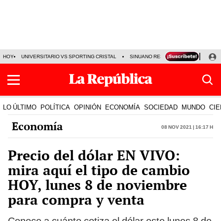
HOY
UNIVERSITARIO VS SPORTING CRISTAL
SINUANO RESULTADOS HOY
CA
LO ÚLTIMO
POLÍTICA
OPINIÓN
ECONOMÍA
SOCIEDAD
MUNDO
CIE
Economía
08 Nov 2021 | 16:17 h
Precio del dólar EN VIVO:
mira aquí el tipo de cambio
HOY, lunes 8 de noviembre
para compra y venta