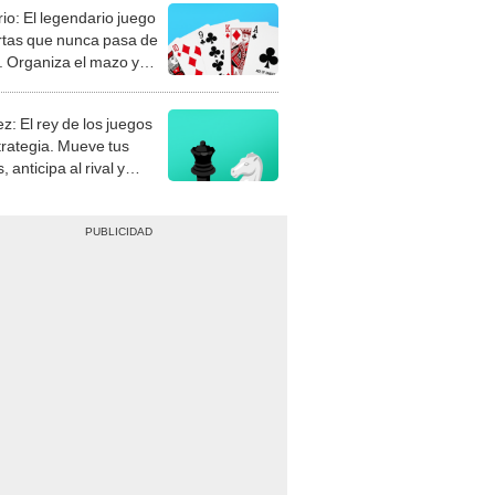
rio: El legendario juego
rtas que nunca pasa de
 Organiza el mazo y
stra tu habilidad.
z: El rey de los juegos
trategia. Mueve tus
, anticipa al rival y
gue el jaque mate.