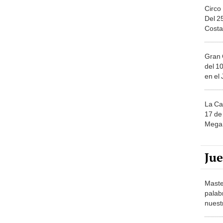
Circo
Del 2
Costa
Gran 
del 10
en el
La Ca
17 de 
Mega 
Ju
Maste
palab
nuest