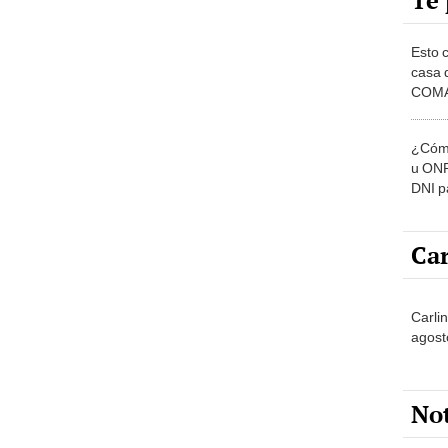
Te 
Esto 
casa 
COMA
otros 
NOR
¿Cómo
u ONP
DNI p
pensi
Car
Carlin
agost
No