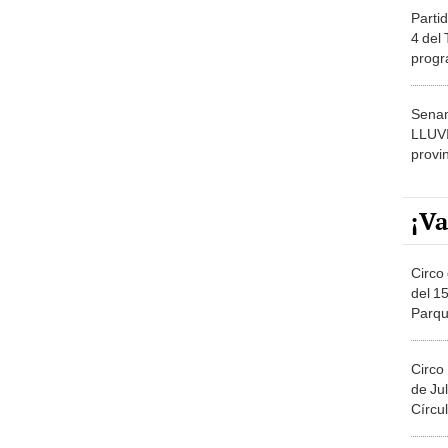
Partid
4 del
progr
dónde
Senam
LLUV
provi
¡Va
Circo 
del 15
Parqu
Migue
Circo
de Jul
Círcul