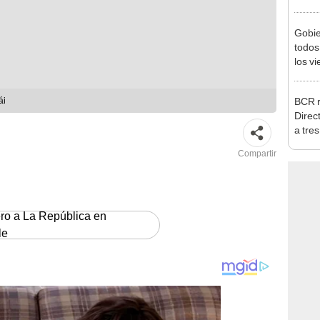
Nació
depós
Gobie
todos
los v
julio
BCR r
ái
Direc
a tre
Ejecu
Compartir
ero a La República en
le