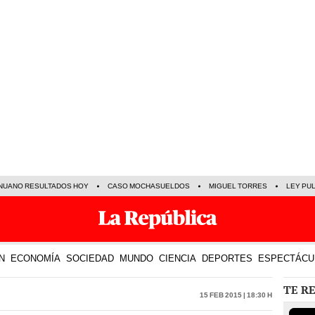
NUANO RESULTADOS HOY
CASO MOCHASUELDOS
MIGUEL TORRES
LEY PU
N
ECONOMÍA
SOCIEDAD
MUNDO
CIENCIA
DEPORTES
ESPECTÁCU
TE R
15 Feb 2015 | 18:30 h