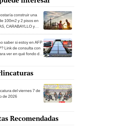
puede interesar
costaría construir una
de 100m2 y 2 pisos en
S, CARABAYLLO y
distritos de LIMA
TE
 saber si estoy en AFP
? Link de consulta con
ara ver en qué fondo de
ones estás
lincaturas
catura del viernes 7 de
o de 2026
tas Recomendadas