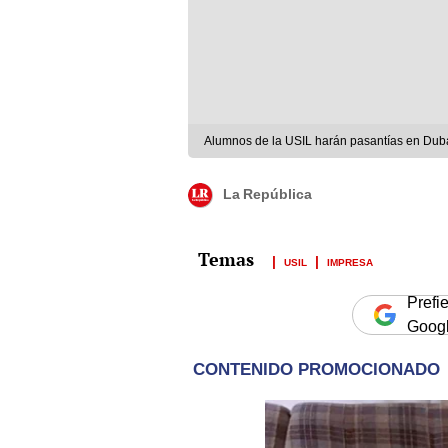
Alumnos de la USIL harán pasantías en Dub
La República
USIL
IMPRESA
Prefi
Goog