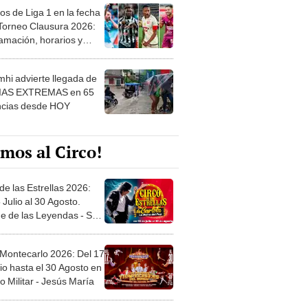
os de Liga 1 en la fecha
 Torneo Clausura 2026:
amación, horarios y
 ver
hi advierte llegada de
IAS EXTREMAS en 65
ncias desde HOY
mos al Circo!
de las Estrellas 2026:
 Julio al 30 Agosto.
e de las Leyendas - San
l
 Montecarlo 2026: Del 17
io hasta el 30 Agosto en
o Militar - Jesús María