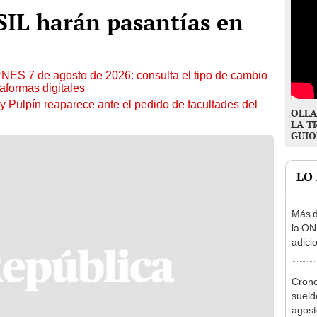
SIL harán pasantías en
RNES 7 de agosto de 2026: consulta el tipo de cambio
aformas digitales
y Pulpín reaparece ante el pedido de facultades del
OLLA
LA T
GUIO
LO
Más d
la ON
adici
agost
Cron
sueld
agost