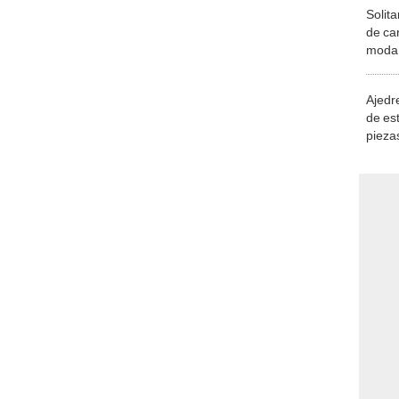
Solita
de ca
moda.
demue
Ajedre
de es
piezas
consi