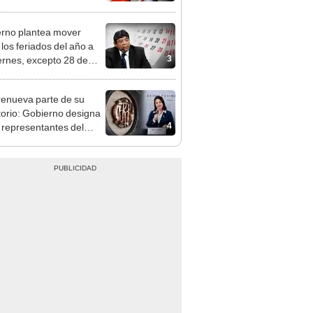
n: conoce las fechas de
ito
rno plantea mover
 los feriados del año a
3
iernes, excepto 28 de
, Navidad y Año Nuevo
enueva parte de su
torio: Gobierno designa
4
s representantes del
tivo