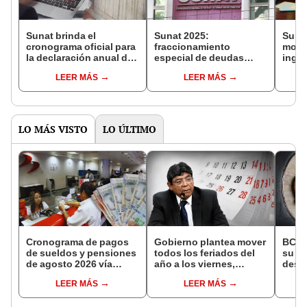
Sunat brinda el
Sunat 2025:
Sunat
cronograma oficial para
fraccionamiento
mont
la declaración anual del
especial de deudas
ingr
impuesto a la renta
tributarias en Perú
para 
LEER MÁS
LEER MÁS
2024: conoce la fecha
superó los S/880
Impue
límite según tu RUC
millones
2025,
actua
en el
LO MÁS VISTO
LO ÚLTIMO
Cronograma de pagos
Gobierno plantea mover
BCR 
de sueldos y pensiones
todos los feriados del
su Di
de agosto 2026 vía
año a los viernes,
desig
Banco de la Nación:
excepto 28 de julio,
repre
LEER MÁS
LEER MÁS
conoce las fechas de
Navidad y Año Nuevo
Ejecu
depósito