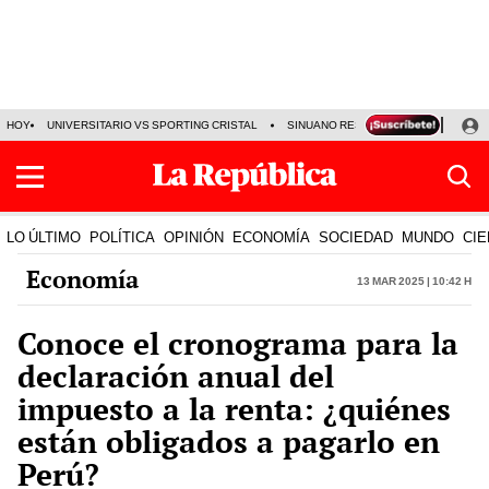
HOY
UNIVERSITARIO VS SPORTING CRISTAL
SINUANO RESULTADOS HOY
CA
LO ÚLTIMO
POLÍTICA
OPINIÓN
ECONOMÍA
SOCIEDAD
MUNDO
CIE
Economía
13 Mar 2025 | 10:42 h
Conoce el cronograma para la
declaración anual del
impuesto a la renta: ¿quiénes
están obligados a pagarlo en
Perú?