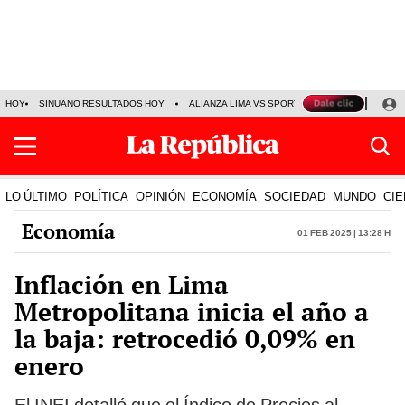
HOY
SINUANO RESULTADOS HOY
ALIANZA LIMA VS SPORT BOYS
JORGE MES
LO ÚLTIMO
POLÍTICA
OPINIÓN
ECONOMÍA
SOCIEDAD
MUNDO
CIE
Economía
01 Feb 2025 | 13:28 h
Inflación en Lima
Metropolitana inicia el año a
la baja: retrocedió 0,09% en
enero