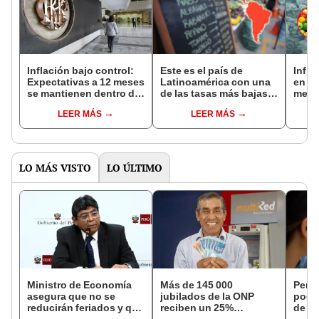
Inflación bajo control:
Este es el país de
Infla
Expectativas a 12 meses
Latinoamérica con una
en Pe
se mantienen dentro del
de las tasas más bajas
menor
rango meta
de inflación: lleva casi
¿qué
LEER MÁS
LEER MÁS
28 años sin superar el
más 
10%
LO MÁS VISTO
LO ÚLTIMO
Ministro de Economía
Más de 145 000
Perso
asegura que no se
jubilados de la ONP
podr
reducirán feriados y que
reciben un 25%
de ha