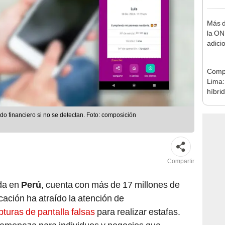
se au
Más d
la ON
adici
agost
Compr
Lima:
híbri
decis
do financiero si no se detectan. Foto: composición
Compartir
ada en
Perú
, cuenta con más de 17 millones de
cación ha atraído la atención de
pturas de pantalla falsas
para realizar estafas.