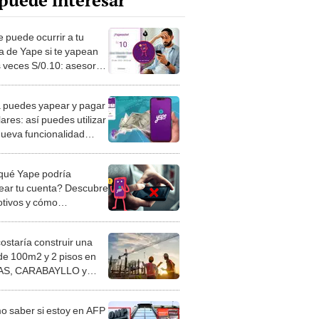
puede interesar
e puede ocurrir a tu
a de Yape si te yapean
s veces S/0.10: asesores
iendan no hacerlo
 puedes yapear y pagar
ares: así puedes utilizar
nueva funcionalidad
o de la app
qué Yape podría
ear tu cuenta? Descubre
otivos y cómo
ionarlo
costaría construir una
de 100m2 y 2 pisos en
S, CARABAYLLO y
distritos de LIMA
TE
 saber si estoy en AFP