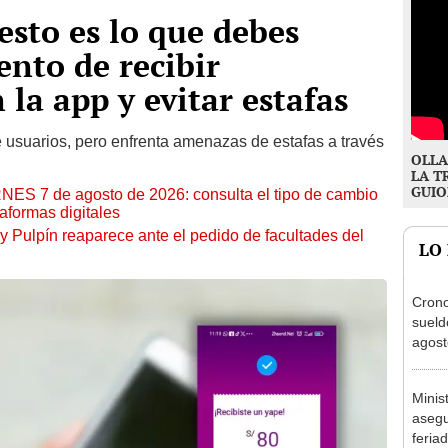
esto es lo que debes
ento de recibir
 la app y evitar estafas
usuarios, pero enfrenta amenazas de estafas a través
OLLA
LA T
GUIO
RNES 7 de agosto de 2026: consulta el tipo de cambio
aformas digitales
y Pulpín reaparece ante el pedido de facultades del
LO
Cron
sueld
agost
Nació
depós
Minis
asegu
feria