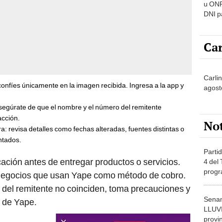
u ONP
DNI p
pensi
Car
Carli
o confíes únicamente en la imagen recibida. Ingresa a la app y
agost
asegúrate de que el nombre y el número del remitente
acción.
No
ra: revisa detalles como fechas alteradas, fuentes distintas o
ntados.
Partid
icación antes de entregar productos o servicios.
4 del
progr
 negocios que usan Yape como método de cobro.
dónde
 del remitente no coinciden, toma precauciones y
Senam
o de Yape.
LLUV
provi