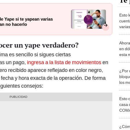
Te 
Esto l
de Yape si te yapean varias
cuent
an no hacerlo
varia
recom
ocer un yape verdadero?
Ahora
en dól
ima es sencillo si sigues ciertas
esta 
dentr
as un pago,
ingresa a la lista de movimientos
en
inero recibido aparece reflejado en color negro,
¿Por 
bloqu
, fecha y hora exacta de la operación. De forma
los m
iguientes consejos:
soluc
Esto 
casa 
COMA
otros 
NOR
¿Cómo