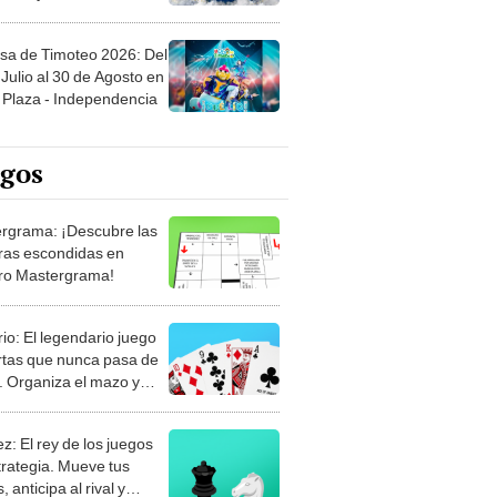
sa de Timoteo 2026: Del
Julio al 30 de Agosto en
Plaza - Independencia
egos
rgrama: ¡Descubre las
ras escondidas en
ro Mastergrama!
rio: El legendario juego
rtas que nunca pasa de
 Organiza el mazo y
stra tu habilidad.
z: El rey de los juegos
trategia. Mueve tus
, anticipa al rival y