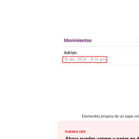
Elementos propios de un yape orig
PUEDES VER:
Ahora puedes yapear y pagar en dó