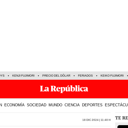
OYS
KENJI FUJIMORI
PRECIO DEL DÓLAR
FERIADOS
KEIKO FUJIMORI
N
ECONOMÍA
SOCIEDAD
MUNDO
CIENCIA
DEPORTES
ESPECTÁCU
TE R
18 Dic 2024 | 11:40 h