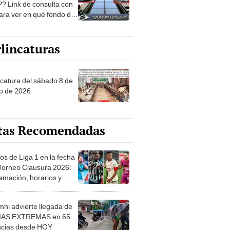
? Link de consulta con
ara ver en qué fondo de
ones estás
lincaturas
ncatura del sábado 8 de
o de 2026
tas Recomendadas
os de Liga 1 en la fecha
 Torneo Clausura 2026:
amación, horarios y
 ver
hi advierte llegada de
IAS EXTREMAS en 65
ncias desde HOY