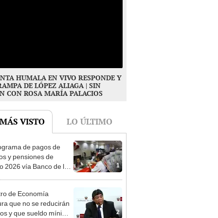
NTA HUMALA EN VIVO RESPONDE Y
RAMPA DE LÓPEZ ALIAGA | SIN
N CON ROSA MARÍA PALACIOS
 MÁS VISTO
LO ÚLTIMO
ograma de pagos de
os y pensiones de
1
o 2026 vía Banco de la
n: conoce las fechas de
ito
tro de Economía
ra que no se reducirán
2
dos y que sueldo mínimo