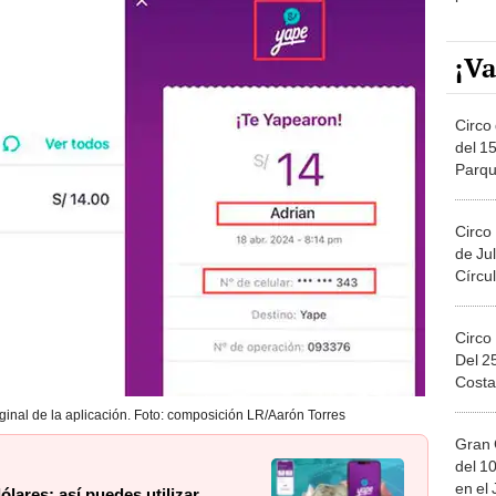
¡Va
Circo 
del 15
Parqu
Migue
Circo
de Jul
Círcul
Circo
Del 2
Costa
inal de la aplicación. Foto: composición LR/Aarón Torres
Gran 
del 10
en el
lares: así puedes utilizar