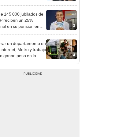
mentará en dos etapas
e 145 000 jubilados de
P reciben un 25%
3
onal en su pensión en
o
ar un departamento en
 internet, Metro y trabajo
4
do ganan peso en la
ión