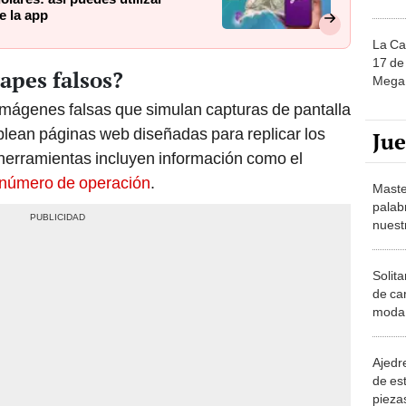
e la app
La Ca
17 de 
apes falsos?
Mega 
imágenes falsas que simulan capturas de pantalla
mplean páginas web diseñadas para replicar los
Ju
 herramientas incluyen información como el
 número de operación
.
Maste
palab
nuest
Solita
de ca
moda.
demue
Ajedre
de es
piezas