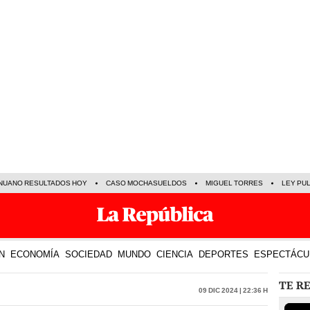
NUANO RESULTADOS HOY
CASO MOCHASUELDOS
MIGUEL TORRES
LEY PU
N
ECONOMÍA
SOCIEDAD
MUNDO
CIENCIA
DEPORTES
ESPECTÁCU
TE R
09 Dic 2024 | 22:36 h