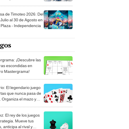
sa de Timoteo 2026: Del
Julio al 30 de Agosto en
Plaza - Independencia
egos
rgrama: ¡Descubre las
ras escondidas en
ro Mastergrama!
rio: El legendario juego
rtas que nunca pasa de
 Organiza el mazo y
stra tu habilidad.
z: El rey de los juegos
trategia. Mueve tus
, anticipa al rival y