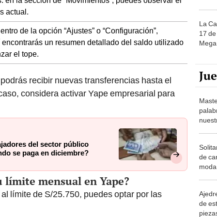
s: en la sección de “Movimientos”, puedes observar el
s actual.
La Ca
entro de la opción “Ajustes” o “Configuración”,
17 de 
 encontrarás un resumen detallado del saldo utilizado
Mega 
zar el tope.
Ju
 podrás recibir nuevas transferencias hasta el
 caso, considera activar Yape empresarial para
Maste
palab
nuest
ajadores del sector público
Solita
ndo se paga en diciembre?
de ca
moda.
demue
u límite mensual en Yape?
al límite de S/25.750, puedes optar por las
Ajedre
de es
piezas