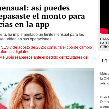
ensual: así puedes
repasaste el monto para
cias en la app
n Perú, ha implementado un límite mensual para las
OLLA
 seguridad en sus operaciones.
LA T
GUIO
RNES 7 de agosto de 2026: consulta el tipo de cambio
aformas digitales
y Pulpín reaparece ante el pedido de facultades del
LO
Más d
la ON
adici
agost
BCR r
Direc
a tre