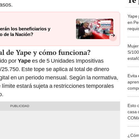
Te 
pasos.
Yape 
en Pe
requis
erán los beneficiarios y
o de la Nación?
cuenta
Mujer
al de Yape y cómo funciona?
S/100
estaf
cido por
Yape
es de 5 Unidades Impositivas
pagos
/25.750. Este tope se aplica al total de dinero
Evita
digital en un periodo mensual. Según la normativa,
aprend
límite estará sujeta a restricciones temporales
compr
o.
prote
Esto 
casa 
COMA
otros 
NOR
¿Cómo