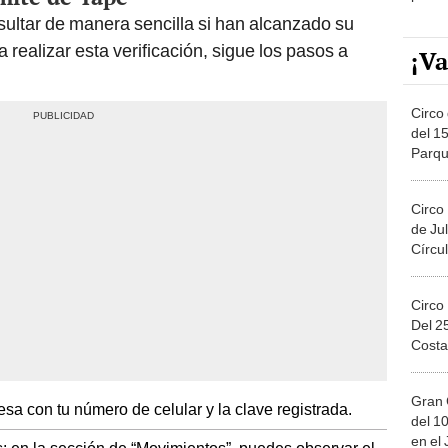
ultar de manera sencilla si han alcanzado su
 realizar esta verificación, sigue los pasos a
¡Va
Circo 
del 15
Parqu
Migue
Circo
de Jul
Círcul
Circo
Del 2
Costa
Gran 
sa con tu número de celular y la clave registrada.
del 10
en el