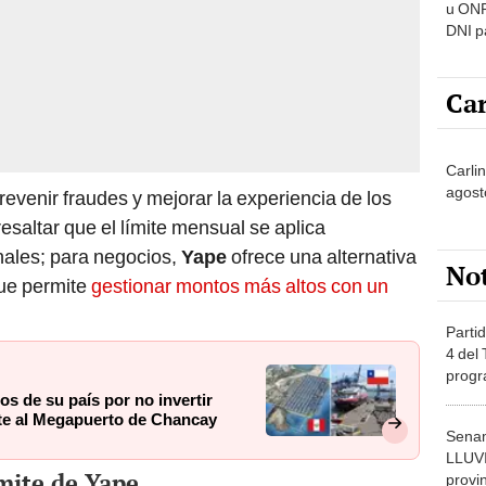
u ONP
DNI p
pensi
Car
Carlin
agost
revenir fraudes y mejorar la experiencia de los
esaltar que el límite mensual se aplica
ales; para negocios,
Yape
ofrece una alternativa
No
que permite
gestionar montos más altos con un
Partid
4 del
progr
dónde
cos de su país por no invertir
nte al Megapuerto de Chancay
Senam
LLUV
ímite de Yape
provi