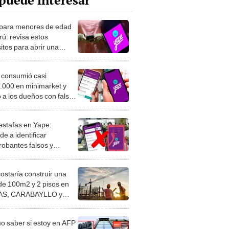
puede interesar
para menores de edad
rú: revisa estos
itos para abrir una
 para tus hijos en la app
 consumió casi
.000 en minimarket y
ó a los dueños con falsos
 de Yape y Plin
 estafas en Yape:
e a identificar
obantes falsos y
ge tu dinero
costaría construir una
de 100m2 y 2 pisos en
S, CARABAYLLO y
distritos de LIMA
TE
 saber si estoy en AFP