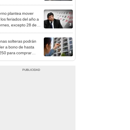
tivo
rno plantea mover
 los feriados del año a
3
iernes, excepto 28 de
, Navidad y Año Nuevo
nas solteras podrán
er a bono de hasta
4
250 para comprar
nda tras nuevo
mento