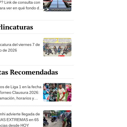
? Link de consulta con
ara ver en qué fondo de
ones estás
lincaturas
catura del viernes 7 de
o de 2026
tas Recomendadas
os de Liga 1 en la fecha
 Torneo Clausura 2026:
amación, horarios y
 ver
hi advierte llegada de
IAS EXTREMAS en 65
ncias desde HOY