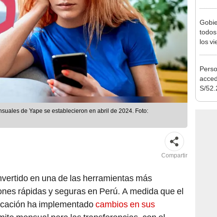
Ejecu
Gobie
todos
los v
julio
Perso
acced
S/52.
vivie
regla
nsuales de Yape se establecieron en abril de 2024. Foto:
Compartir
vertido en una de las herramientas más
ciones rápidas y seguras en Perú. A medida que el
licación ha implementado
cambios en sus