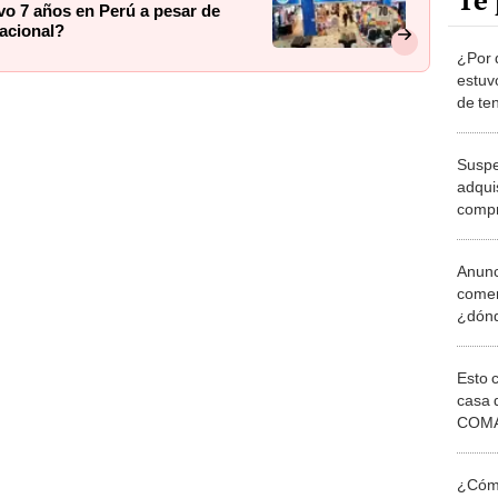
Te 
uvo 7 años en Perú a pesar de
nacional?
¿Por q
estuv
de te
nivel
Suspe
adqui
compr
comer
Perú
Anunc
comer
¿dónd
tendr
Esto 
casa 
COMA
otros 
NOR
¿Cómo