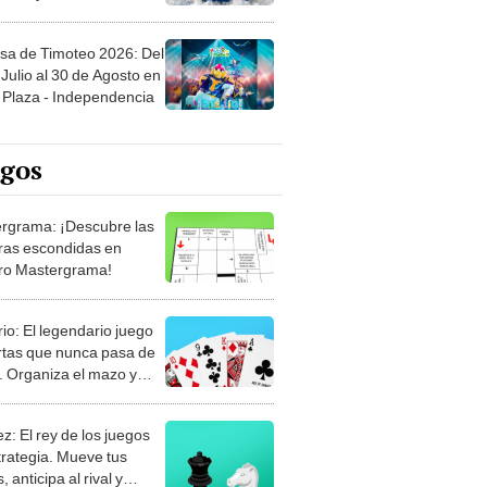
sa de Timoteo 2026: Del
Julio al 30 de Agosto en
Plaza - Independencia
egos
rgrama: ¡Descubre las
ras escondidas en
ro Mastergrama!
rio: El legendario juego
rtas que nunca pasa de
 Organiza el mazo y
stra tu habilidad.
z: El rey de los juegos
trategia. Mueve tus
, anticipa al rival y