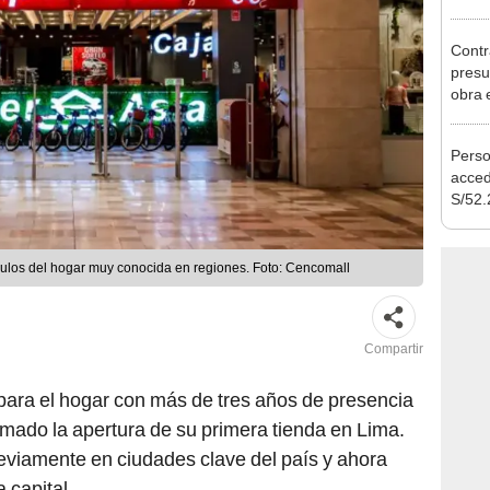
campa
Contra
presu
obra 
millo
Perso
acced
S/52.
vivie
regla
culos del hogar muy conocida en regiones. Foto: Cencomall
Compartir
 para el hogar con más de tres años de presencia
irmado la apertura de su primera tienda en Lima.
eviamente en ciudades clave del país y ahora
 capital.