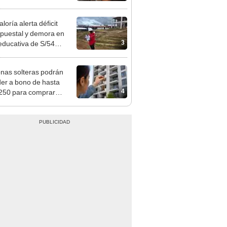
ña de fin de año”
loría alerta déficit
puestal y demora en
3
educativa de S/54
nes en Madre de Dios
nas solteras podrán
er a bono de hasta
4
250 para comprar
nda tras nuevo
mento