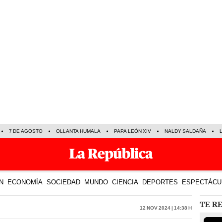
7 DE AGOSTO
OLLANTA HUMALA
PAPA LEÓN XIV
NALDY SALDAÑA
N
ECONOMÍA
SOCIEDAD
MUNDO
CIENCIA
DEPORTES
ESPECTÁCU
TE R
12 Nov 2024 | 14:38 h