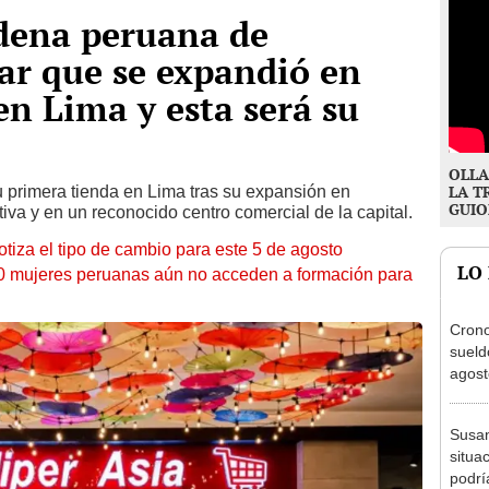
adena peruana de
gar que se expandió en
en Lima y esta será su
OLLA
u primera tienda en Lima tras su expansión en
LA T
GUIO
tiva y en un reconocido centro comercial de la capital.
otiza el tipo de cambio para este 5 de agosto
LO
10 mujeres peruanas aún no acceden a formación para
Cron
sueld
agost
Nació
depós
Susan
situa
podrí