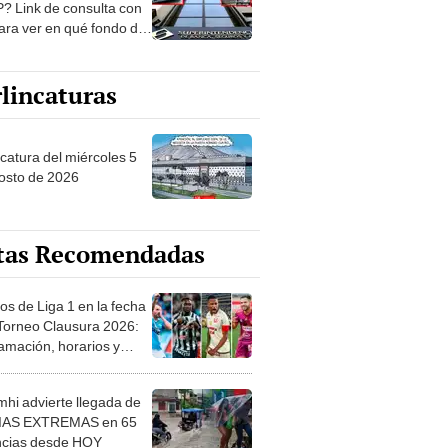
? Link de consulta con
ara ver en qué fondo de
ones estás
lincaturas
ncatura del miércoles 5
osto de 2026
tas Recomendadas
os de Liga 1 en la fecha
 Torneo Clausura 2026:
amación, horarios y
 ver
hi advierte llegada de
IAS EXTREMAS en 65
ncias desde HOY