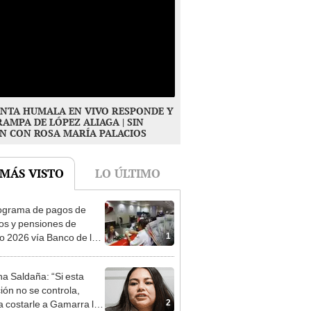
NTA HUMALA EN VIVO RESPONDE Y
RAMPA DE LÓPEZ ALIAGA | SIN
N CON ROSA MARÍA PALACIOS
 MÁS VISTO
LO ÚLTIMO
ograma de pagos de
os y pensiones de
1
o 2026 vía Banco de la
n: conoce las fechas de
ito
a Saldaña: “Si esta
ción no se controla,
2
a costarle a Gamarra la