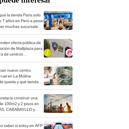
puede interesar
ué la tienda Paris solo
o 7 años en Perú a pesar
ner muchas sucursales a
 nacional?
nden oferta pública de
sición de Mallplaza para
a de centros
ciales de Falabella en
ian nuevo centro
cial en La Molina:
e queda y qué tiendas
á?
costaría construir una
de 100m2 y 2 pisos en
S, CARABAYLLO y
distritos de LIMA
TE
 saber si estoy en AFP