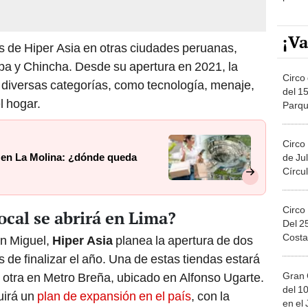
¡Va
as de Hiper Asia en otras ciudades peruanas,
pa y Chincha. Desde su apertura en 2021, la
Circo 
 diversas categorías, como tecnología, menaje,
del 15
el hogar.
Parqu
Migue
Circo
 en La Molina: ¿dónde queda
de Jul
Círcul
Circo
ocal se abrirá en Lima?
Del 2
Costa
an Miguel,
Hiper Asia
planea la apertura de dos
 de finalizar el año. Una de estas tiendas estará
Gran 
a otra en Metro Breña, ubicado en Alfonso Ugarte.
del 10
irá un
plan de expansión en el país
, con la
en el