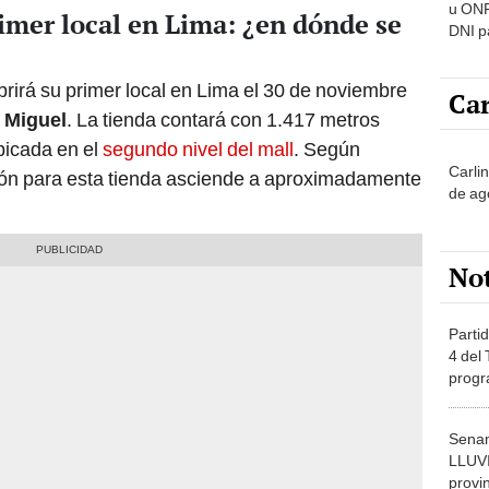
u ONP
rimer local en Lima: ¿en dónde se
DNI p
pensi
rirá su primer local en Lima el 30 de noviembre
Car
 Miguel
. La tienda contará con 1.417 metros
bicada en el
segundo nivel del mall
. Según
Carli
sión para esta tienda asciende a aproximadamente
de ag
No
Partid
4 del
progr
dónde
Senam
LLUV
provi