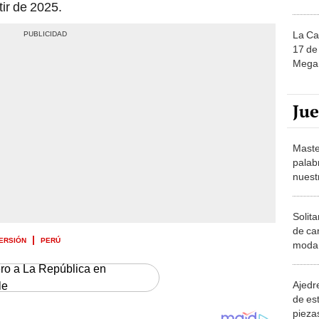
tir de 2025.
La Ca
17 de 
Mega 
Ju
Maste
palab
nuest
Solita
de ca
ERSIÓN
PERÚ
moda.
demue
ero a La República en
Ajedre
le
de es
piezas