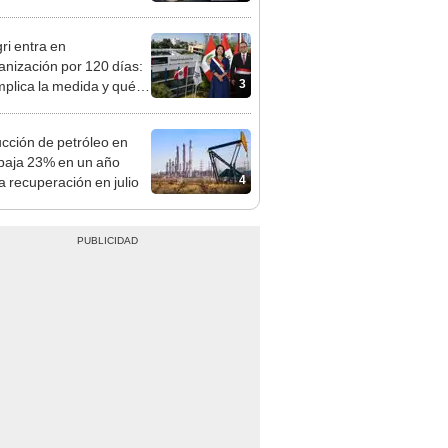
tivo
ri entra en
anización por 120 días:
3
mplica la medida y qué
os podrían venir
cción de petróleo en
baja 23% en un año
4
a recuperación en julio