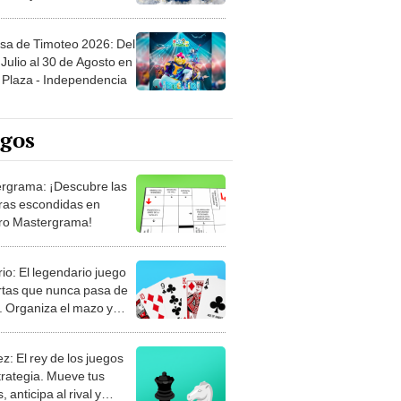
sa de Timoteo 2026: Del
Julio al 30 de Agosto en
Plaza - Independencia
egos
rgrama: ¡Descubre las
ras escondidas en
ro Mastergrama!
rio: El legendario juego
rtas que nunca pasa de
 Organiza el mazo y
stra tu habilidad.
z: El rey de los juegos
trategia. Mueve tus
, anticipa al rival y