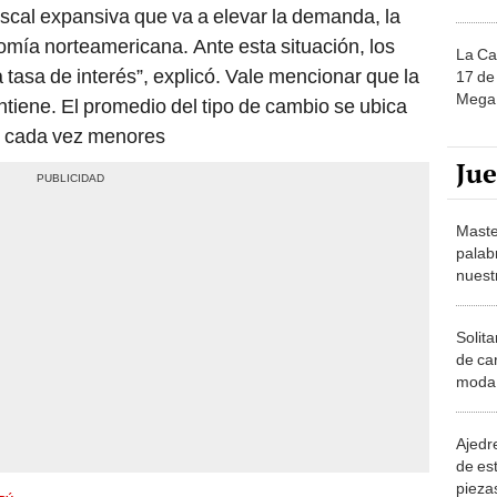
fiscal expansiva que va a elevar la demanda, la
omía norteamericana. Ante esta situación, los
La Ca
 tasa de interés”, explicó. Vale mencionar que la
17 de 
Mega 
ntiene. El promedio del tipo de cambio se ubica
es cada vez menores
Ju
Maste
palab
nuest
Solita
de ca
moda.
demue
Ajedre
de es
piezas