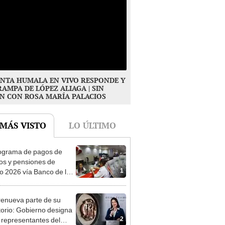
NTA HUMALA EN VIVO RESPONDE Y
RAMPA DE LÓPEZ ALIAGA | SIN
N CON ROSA MARÍA PALACIOS
 MÁS VISTO
LO ÚLTIMO
ograma de pagos de
os y pensiones de
1
o 2026 vía Banco de la
n: conoce las fechas de
ito
enueva parte de su
torio: Gobierno designa
2
s representantes del