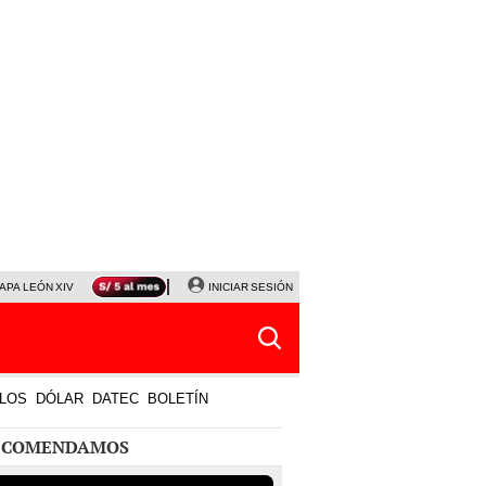
APA LEÓN XIV
NALDY SALDAÑA
INICIAR SESIÓN
LA BELLA LUZ
MAGALY MEDINA
HORÓS
LOS
DÓLAR
DATEC
BOLETÍN
ECOMENDAMOS