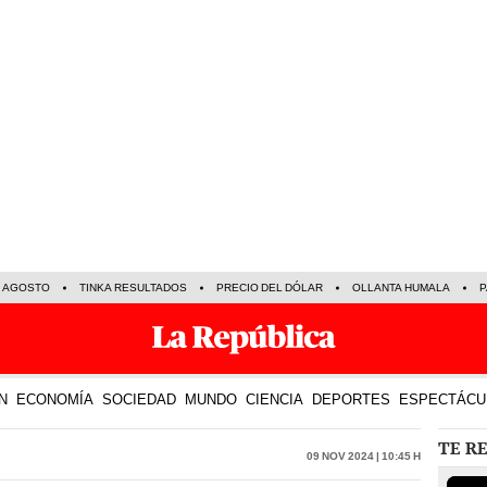
E AGOSTO
TINKA RESULTADOS
PRECIO DEL DÓLAR
OLLANTA HUMALA
P
N
ECONOMÍA
SOCIEDAD
MUNDO
CIENCIA
DEPORTES
ESPECTÁCU
TE R
09 Nov 2024 | 10:45 h