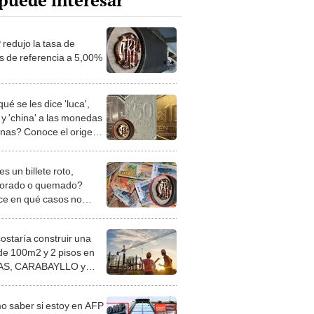
puede interesar
redujo la tasa de
és de referencia a 5,00%
ué se les dice 'luca',
' y 'china' a las monedas
nas? Conoce el origen
tas curiosas jergas
s un billete roto,
iorado o quemado?
e en qué casos no
s canjearlos por unos
os
costaría construir una
de 100m2 y 2 pisos en
S, CARABAYLLO y
distritos de LIMA
TE
 saber si estoy en AFP