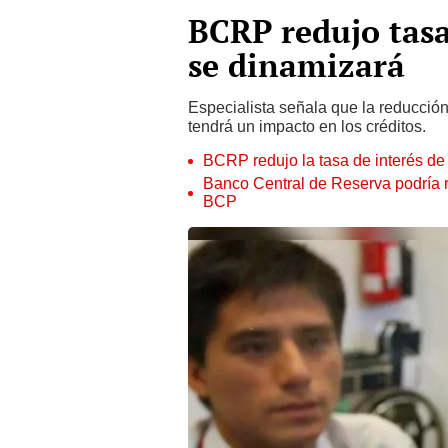
BCRP redujo tasa
se dinamizará
Especialista señala que la reducción
tendrá un impacto en los créditos.
BCRP redujo la tasa de interés de
Banco Central de Reserva podría re
BCP