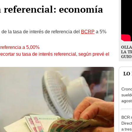
 referencial: economía
 de la tasa de interés de referencia del
BCRP
a 5%
OLLA
 referencia a 5,00%
LA T
cortar su tasa de interés referencial, según prevé el
GUIO
LO
Cron
sueld
agost
Nació
depós
BCR r
Direc
a tre