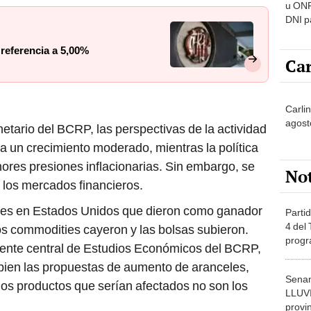
u ONP
DNI p
pensi
 referencia a 5,00%
Car
Carlin
agost
tario del BCRP, las perspectivas de la actividad
 un crecimiento moderado, mientras la política
ores presiones inflacionarias. Sin embargo, se
No
 los mercados financieros.
ales en Estados Unidos que dieron como ganador
Partid
4 del
os commodities cayeron y las bolsas subieron.
progr
ente central de Estudios Económicos del BCRP,
dónde
 bien las propuestas de aumento de aranceles,
Senam
 los productos que serían afectados no son los
LLUV
provi