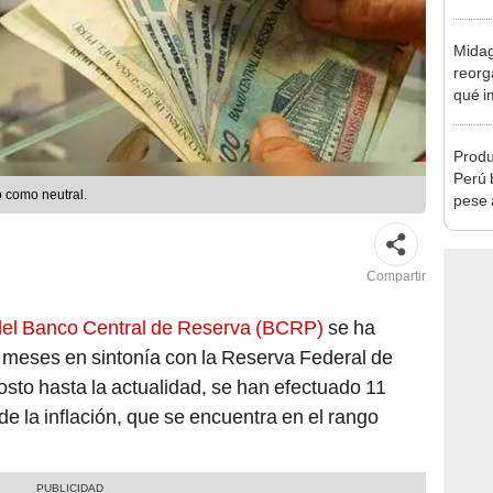
Ejecu
Midag
reorg
qué i
cambi
Produ
Perú 
o como neutral.
pese 
Compartir
a del Banco Central de Reserva (BCRP)
se ha
 meses en sintonía con la Reserva Federal de
sto hasta la actualidad, se han efectuado 11
de la inflación, que se encuentra en el rango