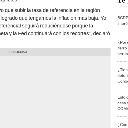
Te 
o que subir la tasa de referencia en la región
ha logrado que tengamos la inflación más baja, Yo
BCRP 
inter
referencial seguirá reduciéndose porque la
meta y la Fed continuará con los recortes”, declaró
¿Por q
'ferro
perua
de es
¿Tiene
deter
Conoc
podrá
nuev
Esto 
casa 
COMA
otros 
NOR
¿Cómo