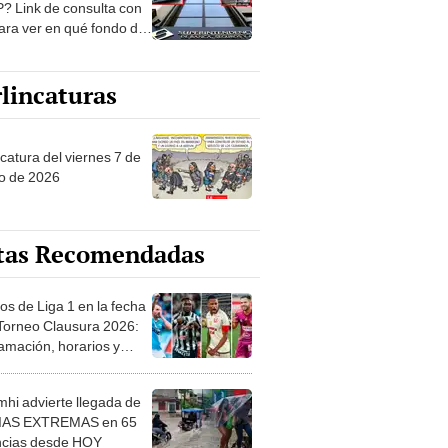
? Link de consulta con
ara ver en qué fondo de
ones estás
lincaturas
catura del viernes 7 de
o de 2026
tas Recomendadas
os de Liga 1 en la fecha
 Torneo Clausura 2026:
amación, horarios y
 ver
hi advierte llegada de
IAS EXTREMAS en 65
ncias desde HOY