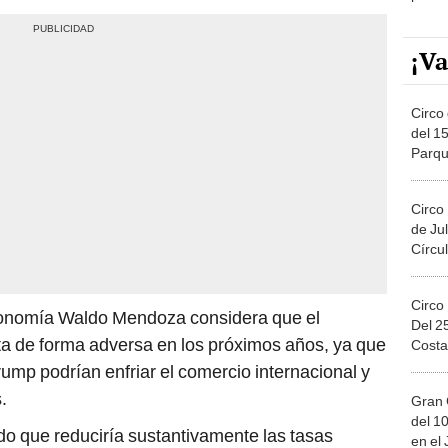
¡Va
Circo 
del 15
Parqu
Migue
Circo
de Jul
Círcul
Circo
Economía Waldo Mendoza considera que el
Del 2
ta de forma adversa en los próximos años, ya que
Costa
Trump podrían enfriar el comercio internacional y
.
Gran 
del 10
o que reduciría sustantivamente las tasas
en el