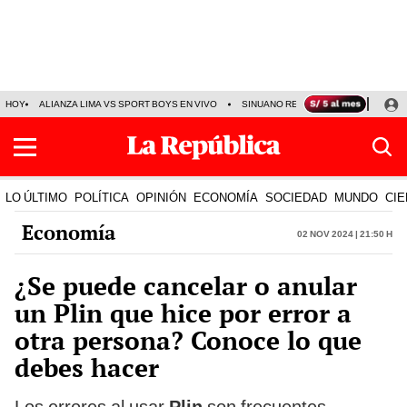
HOY
ALIANZA LIMA VS SPORT BOYS EN VIVO
SINUANO RESULTADOS HOY
JO
LO ÚLTIMO
POLÍTICA
OPINIÓN
ECONOMÍA
SOCIEDAD
MUNDO
CIE
Economía
02 Nov 2024 | 21:50 h
¿Se puede cancelar o anular
un Plin que hice por error a
otra persona? Conoce lo que
debes hacer