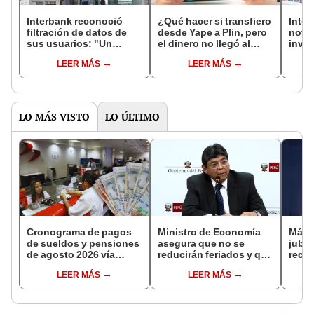
Interbank reconoció
¿Qué hacer si transfiero
Inter
filtración de datos de
desde Yape a Plin, pero
notic
sus usuarios: "Un
el dinero no llegó al
inves
grupo de clientes han
destinatario? Estas son
tras 
LEER MÁS
LEER MÁS
sido expuestos"
las posibles causas y
repor
soluciones
LO MÁS VISTO
LO ÚLTIMO
Cronograma de pagos
Ministro de Economía
Más 
de sueldos y pensiones
asegura que no se
jubil
de agosto 2026 vía
reducirán feriados y que
reci
Banco de la Nación:
sueldo mínimo se
adici
LEER MÁS
LEER MÁS
conoce las fechas de
aumentará en dos
en a
depósito
etapas