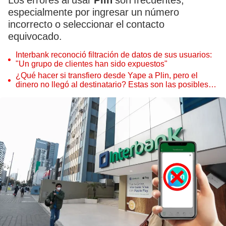
Los errores al usar
Plin
son frecuentes,
especialmente por ingresar un número
incorrecto o seleccionar el contacto
equivocado.
Interbank reconoció filtración de datos de sus usuarios:
"Un grupo de clientes han sido expuestos"
¿Qué hacer si transfiero desde Yape a Plin, pero el
dinero no llegó al destinatario? Estas son las posibles
causas y soluciones